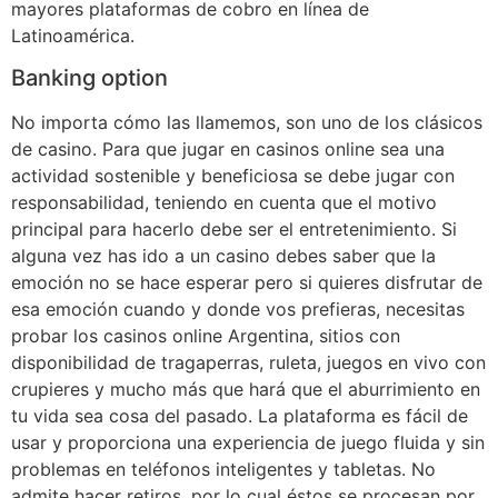
mayores plataformas de cobro en línea de
Latinoamérica.
Banking option
No importa cómo las llamemos, son uno de los clásicos
de casino. Para que jugar en casinos online sea una
actividad sostenible y beneficiosa se debe jugar con
responsabilidad, teniendo en cuenta que el motivo
principal para hacerlo debe ser el entretenimiento. Si
alguna vez has ido a un casino debes saber que la
emoción no se hace esperar pero si quieres disfrutar de
esa emoción cuando y donde vos prefieras, necesitas
probar los casinos online Argentina, sitios con
disponibilidad de tragaperras, ruleta, juegos en vivo con
crupieres y mucho más que hará que el aburrimiento en
tu vida sea cosa del pasado. La plataforma es fácil de
usar y proporciona una experiencia de juego fluida y sin
problemas en teléfonos inteligentes y tabletas. No
admite hacer retiros, por lo cual éstos se procesan por