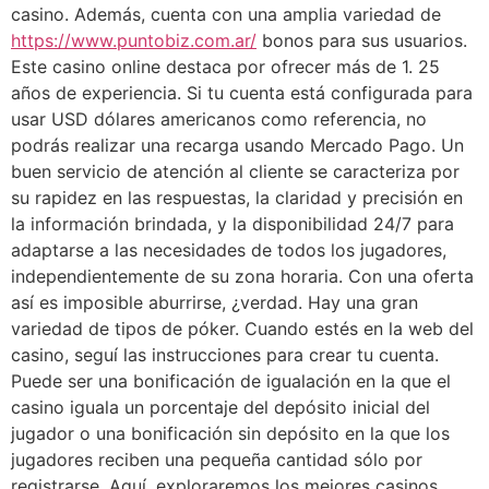
casino. Además, cuenta con una amplia variedad de
https://www.puntobiz.com.ar/
bonos para sus usuarios.
Este casino online destaca por ofrecer más de 1. 25
años de experiencia. Si tu cuenta está configurada para
usar USD dólares americanos como referencia, no
podrás realizar una recarga usando Mercado Pago. Un
buen servicio de atención al cliente se caracteriza por
su rapidez en las respuestas, la claridad y precisión en
la información brindada, y la disponibilidad 24/7 para
adaptarse a las necesidades de todos los jugadores,
independientemente de su zona horaria. Con una oferta
así es imposible aburrirse, ¿verdad. Hay una gran
variedad de tipos de póker. Cuando estés en la web del
casino, seguí las instrucciones para crear tu cuenta.
Puede ser una bonificación de igualación en la que el
casino iguala un porcentaje del depósito inicial del
jugador o una bonificación sin depósito en la que los
jugadores reciben una pequeña cantidad sólo por
registrarse. Aquí, exploraremos los mejores casinos