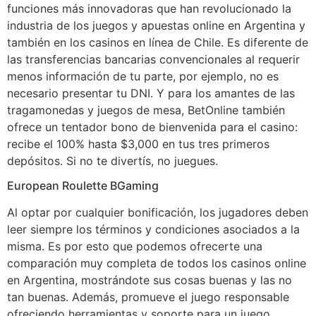
funciones más innovadoras que han revolucionado la
industria de los juegos y apuestas online en Argentina y
también en los casinos en línea de Chile. Es diferente de
las transferencias bancarias convencionales al requerir
menos información de tu parte, por ejemplo, no es
necesario presentar tu DNI. Y para los amantes de las
tragamonedas y juegos de mesa, BetOnline también
ofrece un tentador bono de bienvenida para el casino:
recibe el 100% hasta $3,000 en tus tres primeros
depósitos. Si no te divertís, no juegues.
European Roulette BGaming
Al optar por cualquier bonificación, los jugadores deben
leer siempre los términos y condiciones asociados a la
misma. Es por esto que podemos ofrecerte una
comparación muy completa de todos los casinos online
en Argentina, mostrándote sus cosas buenas y las no
tan buenas. Además, promueve el juego responsable
ofreciendo herramientas y soporte para un juego