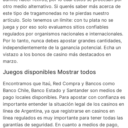
otro medio alternativo. Si querés saber más acerca de
este tipo de tragamonedas no te pierdas nuestro
artículo. Solo tenemos un límite: con tu plata no se
juega y por eso solo evaluamos sitios confiables
regulados por organismos nacionales e internacionales.
Por lo tanto, nunca debes apostar grandes cantidades,
independientemente de la ganancia potencial. Echa un
vistazo a los bonos de casino más destacados en
marzo.
Juegos disponibles Mostrar todos
Encontramos que Itaú, Red Compra y Bancos como
Banco Chile, Banco Estado y Santander son medios de
pago locales disponibles. Para apostar con confianza es
importante entender la situación legal de los casinos en
línea de Argentina, ya que registrarse en casinos en
línea regulados es muy importante para tener todas las
garantías de seguridad. En cuanto a medios de pago,