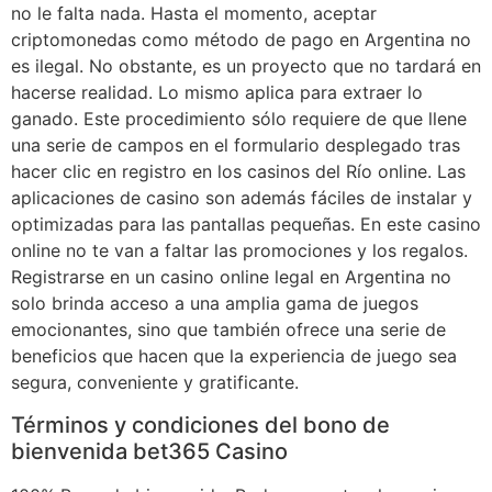
no le falta nada. Hasta el momento, aceptar
criptomonedas como método de pago en Argentina no
es ilegal. No obstante, es un proyecto que no tardará en
hacerse realidad. Lo mismo aplica para extraer lo
ganado. Este procedimiento sólo requiere de que llene
una serie de campos en el formulario desplegado tras
hacer clic en registro en los casinos del Río online. Las
aplicaciones de casino son además fáciles de instalar y
optimizadas para las pantallas pequeñas. En este casino
online no te van a faltar las promociones y los regalos.
Registrarse en un casino online legal en Argentina no
solo brinda acceso a una amplia gama de juegos
emocionantes, sino que también ofrece una serie de
beneficios que hacen que la experiencia de juego sea
segura, conveniente y gratificante.
Términos y condiciones del bono de
bienvenida bet365 Casino