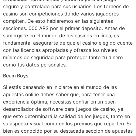
seguro y controlado para sus usuarios. Los torneos de
casino son competiciones donde varios jugadores
compiten. De esto hablaremos en las siguientes
secciones. 000 ARS por el primer depósito. Antes de
sumergirte en el mundo de los casinos en línea, es
fundamental asegurarte de que el casino elegido cuente
con las licencias apropiadas y ofrezca los niveles
mínimos de seguridad para proteger tanto tu dinero
como tus datos personales.
Beam Boys
Si estás pensando en iniciarte en el mundo de las
apuestas online debes saber que, para tener una
experiencia óptima, necesitas confiar en un buen
desarrollador de software para juegos de casino, ya
que esto determinará la calidad de los juegos, tanto en
su aspecto visual como en los premios que reparten. Si
bien es conocido por su destacada sección de apuestas