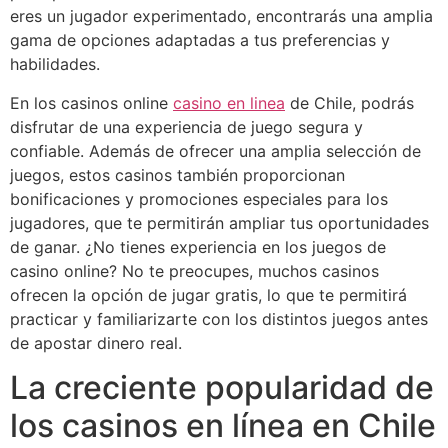
eres un jugador experimentado, encontrarás una amplia
gama de opciones adaptadas a tus preferencias y
habilidades.
En los casinos online
casino en linea
de Chile, podrás
disfrutar de una experiencia de juego segura y
confiable. Además de ofrecer una amplia selección de
juegos, estos casinos también proporcionan
bonificaciones y promociones especiales para los
jugadores, que te permitirán ampliar tus oportunidades
de ganar. ¿No tienes experiencia en los juegos de
casino online? No te preocupes, muchos casinos
ofrecen la opción de jugar gratis, lo que te permitirá
practicar y familiarizarte con los distintos juegos antes
de apostar dinero real.
La creciente popularidad de
los casinos en línea en Chile