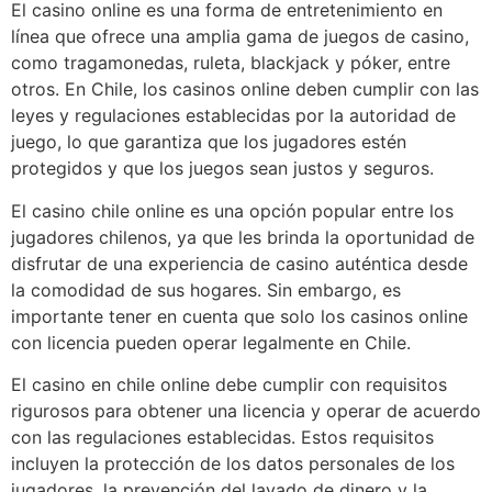
El casino online es una forma de entretenimiento en
línea que ofrece una amplia gama de juegos de casino,
como tragamonedas, ruleta, blackjack y póker, entre
otros. En Chile, los casinos online deben cumplir con las
leyes y regulaciones establecidas por la autoridad de
juego, lo que garantiza que los jugadores estén
protegidos y que los juegos sean justos y seguros.
El casino chile online es una opción popular entre los
jugadores chilenos, ya que les brinda la oportunidad de
disfrutar de una experiencia de casino auténtica desde
la comodidad de sus hogares. Sin embargo, es
importante tener en cuenta que solo los casinos online
con licencia pueden operar legalmente en Chile.
El casino en chile online debe cumplir con requisitos
rigurosos para obtener una licencia y operar de acuerdo
con las regulaciones establecidas. Estos requisitos
incluyen la protección de los datos personales de los
jugadores, la prevención del lavado de dinero y la