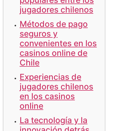
populares entre los
jugadores chilenos
Métodos de pago
seguros y
convenientes en los
casinos online de
Chile
Experiencias de
jugadores chilenos
en los casinos
online
La tecnología y la
innovación detrás