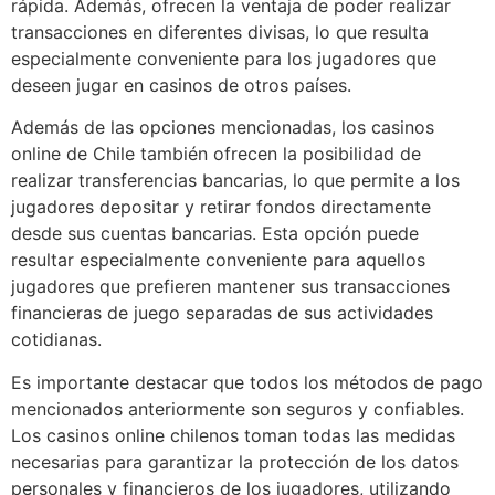
rápida. Además, ofrecen la ventaja de poder realizar
transacciones en diferentes divisas, lo que resulta
especialmente conveniente para los jugadores que
deseen jugar en casinos de otros países.
Además de las opciones mencionadas, los casinos
online de Chile también ofrecen la posibilidad de
realizar transferencias bancarias, lo que permite a los
jugadores depositar y retirar fondos directamente
desde sus cuentas bancarias. Esta opción puede
resultar especialmente conveniente para aquellos
jugadores que prefieren mantener sus transacciones
financieras de juego separadas de sus actividades
cotidianas.
Es importante destacar que todos los métodos de pago
mencionados anteriormente son seguros y confiables.
Los casinos online chilenos toman todas las medidas
necesarias para garantizar la protección de los datos
personales y financieros de los jugadores, utilizando