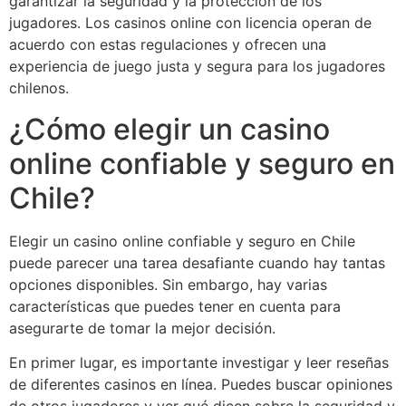
garantizar la seguridad y la protección de los
jugadores. Los casinos online con licencia operan de
acuerdo con estas regulaciones y ofrecen una
experiencia de juego justa y segura para los jugadores
chilenos.
¿Cómo elegir un casino
online confiable y seguro en
Chile?
Elegir un casino online confiable y seguro en Chile
puede parecer una tarea desafiante cuando hay tantas
opciones disponibles. Sin embargo, hay varias
características que puedes tener en cuenta para
asegurarte de tomar la mejor decisión.
En primer lugar, es importante investigar y leer reseñas
de diferentes casinos en línea. Puedes buscar opiniones