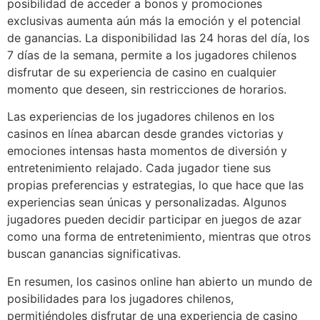
posibilidad de acceder a bonos y promociones
exclusivas aumenta aún más la emoción y el potencial
de ganancias. La disponibilidad las 24 horas del día, los
7 días de la semana, permite a los jugadores chilenos
disfrutar de su experiencia de casino en cualquier
momento que deseen, sin restricciones de horarios.
Las experiencias de los jugadores chilenos en los
casinos en línea abarcan desde grandes victorias y
emociones intensas hasta momentos de diversión y
entretenimiento relajado. Cada jugador tiene sus
propias preferencias y estrategias, lo que hace que las
experiencias sean únicas y personalizadas. Algunos
jugadores pueden decidir participar en juegos de azar
como una forma de entretenimiento, mientras que otros
buscan ganancias significativas.
En resumen, los casinos online han abierto un mundo de
posibilidades para los jugadores chilenos,
permitiéndoles disfrutar de una experiencia de casino