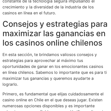
constante de la tecnología seguirá impulsando el
crecimiento y la diversidad de la industria de los
casinos en línea en el futuro.
Consejos y estrategias para
maximizar las ganancias en
los casinos online chilenos
En esta sección, te brindamos valiosos consejos y
estrategias para aprovechar al máximo tus
oportunidades de ganar en los emocionantes casinos
en línea chilenos. Sabemos lo importante que es para ti
maximizar tus ganancias y queremos ayudarte a
lograrlo.
Primero, es fundamental que elijas cuidadosamente el
casino online en Chile en el que deseas jugar. Existen
numerosas opciones disponibles y es importante