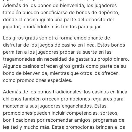
Además de los bonos de bienvenida, los jugadores
también pueden beneficiarse de bonos de depósito,
donde el casino iguala una parte del depósito del
jugador, brindándole más fondos para jugar.
Los giros gratis son otra forma emocionante de
disfrutar de los juegos de casino en línea. Estos bonos
permiten a los jugadores probar su suerte en las
tragamonedas sin necesidad de gastar su propio dinero.
Algunos casinos ofrecen giros gratis como parte de su
bono de bienvenida, mientras que otros los ofrecen
como promociones especiales.
Además de los bonos tradicionales, los casinos en línea
chilenos también ofrecen promociones regulares para
mantener a sus jugadores enganchados. Estas
promociones pueden incluir competencias, sorteos,
bonificaciones por recomendar amigos, programas de
lealtad y mucho más. Estas promociones brindan a los