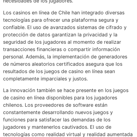
necesidades de los jugadores.
Los casinos en línea de Chile han integrado diversas
tecnologías para ofrecer una plataforma segura y
confiable. El uso de avanzados sistemas de cifrado y
protección de datos garantizan la privacidad y la
seguridad de los jugadores al momento de realizar
transacciones financieras o compartir información
personal. Además, la implementación de generadores
de números aleatorios certificados asegura que los
resultados de los juegos de casino en línea sean
completamente imparciales y justos.
La innovación también se hace presente en los juegos
de casino en línea disponibles para los jugadores
chilenos. Los proveedores de software están
constantemente desarrollando nuevos juegos y
funciones para satisfacer las demandas de los
jugadores y mantenerlos cautivados. El uso de
tecnologías como realidad virtual y realidad aumentada