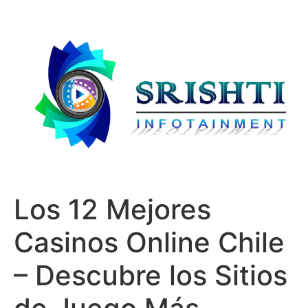
Los 12 Mejores
Casinos Online Chile
– Descubre los Sitios