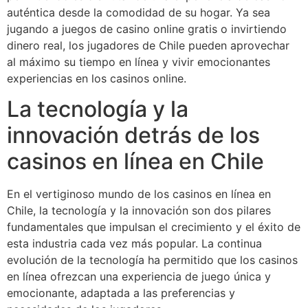
auténtica desde la comodidad de su hogar. Ya sea
jugando a juegos de casino online gratis o invirtiendo
dinero real, los jugadores de Chile pueden aprovechar
al máximo su tiempo en línea y vivir emocionantes
experiencias en los casinos online.
La tecnología y la
innovación detrás de los
casinos en línea en Chile
En el vertiginoso mundo de los casinos en línea en
Chile, la tecnología y la innovación son dos pilares
fundamentales que impulsan el crecimiento y el éxito de
esta industria cada vez más popular. La continua
evolución de la tecnología ha permitido que los casinos
en línea ofrezcan una experiencia de juego única y
emocionante, adaptada a las preferencias y