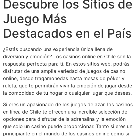
Descubre los Sitios de
Juego Más
Destacados en el País
¿Estás buscando una experiencia única llena de
diversión y emoción? Los casinos online en Chile son la
respuesta perfecta para ti. En estos sitios web, podrás
disfrutar de una amplia variedad de juegos de casino
online, desde tragamonedas hasta mesas de póker y
ruleta, que te permitirán vivir la emoción de jugar desde
la comodidad de tu hogar o cualquier lugar que desees.
Si eres un apasionado de los juegos de azar, los casinos
en línea de Chile te ofrecen una increíble selección de
opciones para disfrutar de la adrenalina y la emoción
que solo un casino puede proporcionar. Tanto si eres un
principiante en el mundo de los casinos online como si