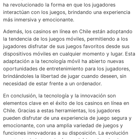
ha revolucionado la forma en que los jugadores
interactúan con los juegos, brindando una experiencia
más inmersiva y emocionante.
Además, los casinos en línea en Chile están adoptando
la tendencia de los juegos móviles, permitiendo a los
jugadores disfrutar de sus juegos favoritos desde sus
dispositivos móviles en cualquier momento y lugar. Esta
adaptación a la tecnología móvil ha abierto nuevas
oportunidades de entretenimiento para los jugadores,
brindándoles la libertad de jugar cuando deseen, sin
necesidad de estar frente a un ordenador.
En conclusión, la tecnología y la innovación son
elementos clave en el éxito de los casinos en línea en
Chile. Gracias a estas herramientas, los jugadores
pueden disfrutar de una experiencia de juego segura y
emocionante, con una amplia variedad de juegos y
funciones innovadoras a su disposición. La evolución