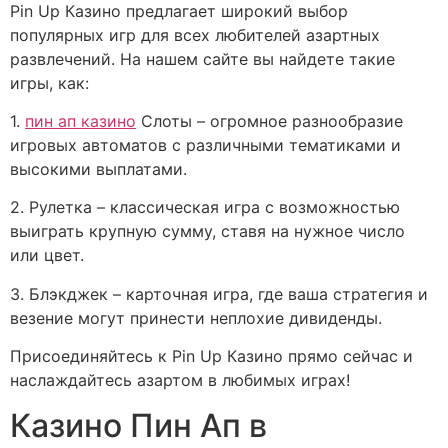
Pin Up Казино предлагает широкий выбор
популярных игр для всех любителей азартных
развлечений. На нашем сайте вы найдете такие
игры, как:
1.
пин ап казино
Слоты – огромное разнообразие
игровых автоматов с различными тематиками и
высокими выплатами.
2. Рулетка – классическая игра с возможностью
выиграть крупную сумму, ставя на нужное число
или цвет.
3. Блэкджек – карточная игра, где ваша стратегия и
везение могут принести неплохие дивиденды.
Присоединяйтесь к Pin Up Казино прямо сейчас и
наслаждайтесь азартом в любимых играх!
Казино Пин Ап в