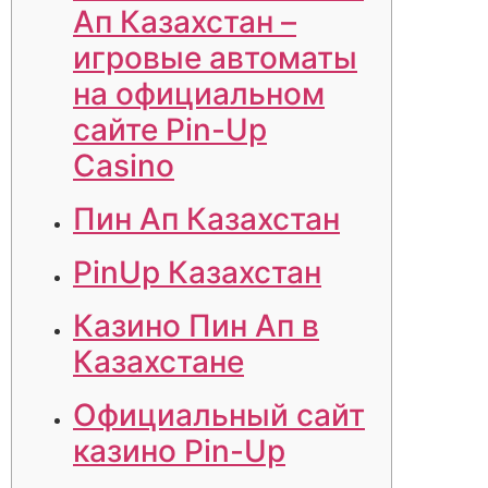
Ап Казахстан –
игровые автоматы
на официальном
сайте Pin-Up
Casino
Пин Ап Казахстан
PinUp Казахстан
Казино Пин Ап в
Казахстане
Официальный сайт
казино Pin-Up