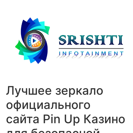
Лучшее зеркало
официального
сайта Pin Up Казино