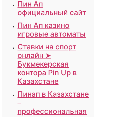
Пин Ап
официальный сайт
Пин Ап казино
игровые автоматы
Ставки на спорт
онлайн ➤
Букмекерская
контора Pin Up в
Казахстане
Пинап в Казахстане
–
профессиональная