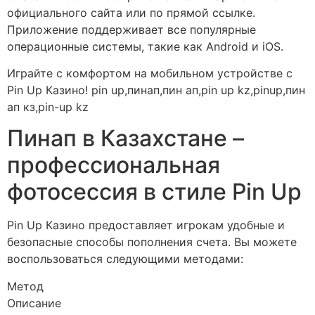
официального сайта или по прямой ссылке.
Приложение поддерживает все популярные
операционные системы, такие как Android и iOS.
Играйте с комфортом на мобильном устройстве с
Pin Up Казино! pin up,пинап,пин ап,pin up kz,pinup,пин
ап кз,pin-up kz
Пинап в Казахстане –
профессиональная
фотосессия в стиле Pin Up
Pin Up Казино предоставляет игрокам удобные и
безопасные способы пополнения счета. Вы можете
воспользоваться следующими методами:
Метод
Описание