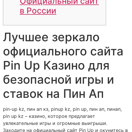
Официальный сайт
в России
Лучшее зеркало
официального сайта
Pin Up Казино для
безопасной игры и
ставок на Пин Ап
pin-up kz, пин ап кз, pinup kz, pin up, пин ап, пинап,
pin up kz – казино, которое предлагает
увлекательные игры и огромные выигрыши.
Заходите на официальный сайт Pin Up и окунитесь в