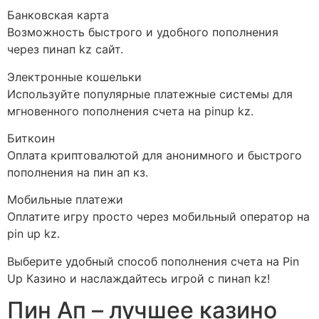
Банковская карта
Возможность быстрого и удобного пополнения
через пинап kz сайт.
Электронные кошельки
Используйте популярные платежные системы для
мгновенного пополнения счета на pinup kz.
Биткоин
Оплата криптовалютой для анонимного и быстрого
пополнения на пин ап кз.
Мобильные платежи
Оплатите игру просто через мобильный оператор на
pin up kz.
Выберите удобный способ пополнения счета на Pin
Up Казино и наслаждайтесь игрой с пинап kz!
Пин Ап – лучшее казино