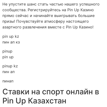
Не упустите шанс стать частью нашего успешного
сообщества. Регистрируйтесь на Pin Up Казино
прямо сейчас и начинайте выигрывать большие
призы! Почувствуйте атмосферу настоящего
азартного развлечения вместе с Pin Up Казино!
pin up kz
пин ап кз
pinup
pin up
pinup kz
пин ап
пинап
Ставки на спорт онлайн в
Pin Up Казахстан