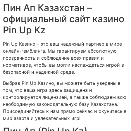
Пин Ап Казахстан –
официальный сайт казино
Pin Up Kz
Pin Up Казино – это ваш надежный партнер в мире
онлайн-гемблинга. Мы гарантируем абсолютную
прозрачность и соблюдение всех правил и
нормативов, чтобы вы могли наслаждаться игрой в
безопасной и надежной среде.
Выбрав Pin Up Казино, вы можете быть уверены в
том, что ваша игра здесь защищена и
контролируется лицензией, а также соблюдаем всю
необходимую законодательную базу Казахстана.
Присоединяйтесь к нам прямо сейчас и окунитесь в
мир азарта и увлекательных игр!