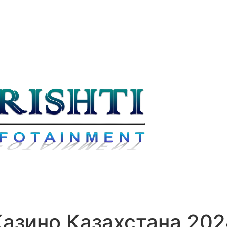
азино Казахстана 20