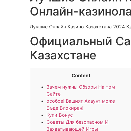
Онлайн-казинол
Лучшие Онлайн Казино Казахстана 2024 Қ
Официальный Са
Казахстане
Content
Зачем нужны Обзоры На том
Сайте
особое! Вашият Акаунт може
Бъде Блокиран!
Купи Бонус
Советы Для безопасном И
Захватывающей Игры