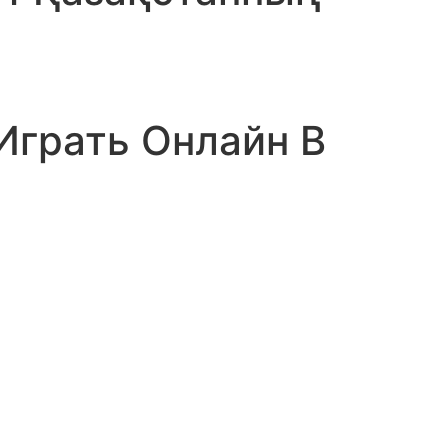
грать Онлайн В