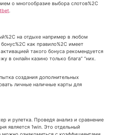
ением о многообразие выбора слотов%2C
tbet
.
ый%2C на отдыхе например в любом
й бонус%2C как правило%2C имеет
активацией такого бонуса рекомендуется
 в онлайн казино только блага” “них.
опытка создания дополнительных
овать личные наличные карты для
р и рулетка. Проведя анализ и сравнение
я является 1win. Это отдельный
е можно ознакомиться с коэффициентами.