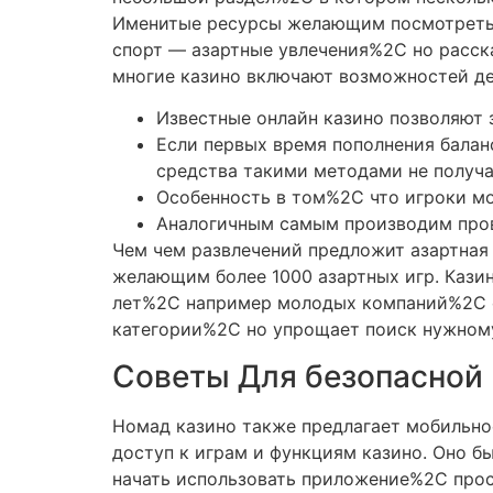
Именитые ресурсы желающим посмотреть в
спорт — азартные увлечения%2C но расска
многие казино включают возможностей дел
Известные онлайн казино позволяют 
Если первых время пополнения бала
средства такими методами не получа
Особенность в том%2C что игроки мо
Аналогичным самым производим пров
Чем чем развлечений предложит азартная
желающим более 1000 азартных игр. Кази
лет%2C например молодых компаний%2C ос
категории%2C но упрощает поиск нужному
Советы Для безопасной
Номад казино также предлагает мобильное
доступ к играм и функциям казино. Оно б
начать использовать приложение%2C прос