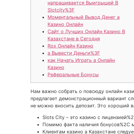
напрашивается Выигрышей В
Slotcity%3F
Моментальный Вывод Денег а
Казино Онлайн
Сайт о Лучших Онлайн Казино В
Казахстане в Сегодня
Rox Онлайн Казино
а Вывести Деньги%3F
как Начать Играть а Онлайн
Казино
Реферальные Бонусы
Нам важно собрать о повсюду онлайн каз
предлагает демонстрационный вариант сл
не можно вносить депозит. Это хороший в
Slots City – это казино с лицензией
Помимо факта наличия бонусов%2C м
Клиентам казино а Казахстане следуе