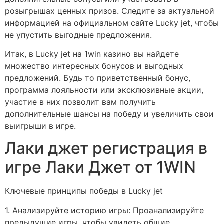
розыгрышах ценных призов. Следите за актуальной
информацией на официальном сайте Lucky jet, чтобы
не упустить выгодные предложения.
Итак, в Lucky jet на 1win казино вы найдете
множество интересных бонусов и выгодных
предложений. Будь то приветственный бонус,
программа лояльности или эксклюзивные акции,
участие в них позволит вам получить
дополнительные шансы на победу и увеличить свои
выигрыши в игре.
Лаки джет регистрация в
игре Лаки Джет от 1WIN
Ключевые принципы победы в Lucky jet
1. Анализируйте историю игры: Проанализируйте
предыдущие игры, чтобы увидеть общие