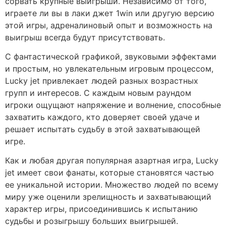
сорвать крупные выигрыши. Независимо от того,
играете ли вы в лаки джет 1win или другую версию
этой игры, адреналиновый опыт и возможность на
выигрыш всегда будут присутствовать.
С фантастической графикой, звуковыми эффектами
и простым, но увлекательным игровым процессом,
Lucky jet привлекает людей разных возрастных
групп и интересов. С каждым новым раундом
игроки ощущают напряжение и волнение, способные
захватить каждого, кто доверяет своей удаче и
решает испытать судьбу в этой захватывающей
игре.
Как и любая другая популярная азартная игра, Lucky
jet имеет свои фанаты, которые становятся частью
ее уникальной истории. Множество людей по всему
миру уже оценили зрелищность и захватывающий
характер игры, присоединившись к испытанию
судьбы и розыгрышу больших выигрышей.