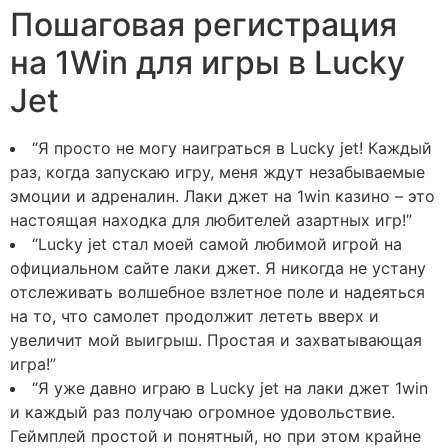
Пошаговая регистрация
на 1Win для игры в Lucky
Jet
“Я просто не могу наиграться в Lucky jet! Каждый
раз, когда запускаю игру, меня ждут незабываемые
эмоции и адреналин. Лаки джет на 1win казино – это
настоящая находка для любителей азартных игр!”
“Lucky jet стал моей самой любимой игрой на
официальном сайте лаки джет. Я никогда не устану
отслеживать волшебное взлетное поле и надеяться
на то, что самолет продолжит лететь вверх и
увеличит мой выигрыш. Простая и захватывающая
игра!”
“Я уже давно играю в Lucky jet на лаки джет 1win
и каждый раз получаю огромное удовольствие.
Геймплей простой и понятный, но при этом крайне