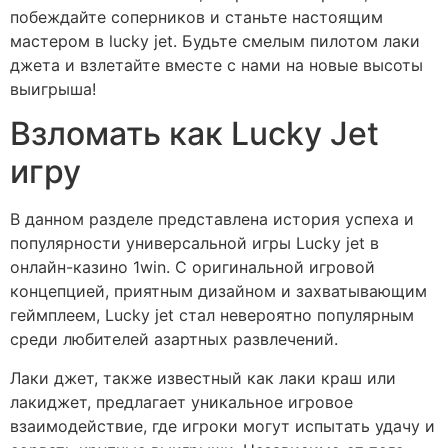
побеждайте соперников и станьте настоящим
мастером в lucky jet. Будьте смелым пилотом лаки
джета и взлетайте вместе с нами на новые высоты
выигрыша!
Взломать как Lucky Jet
игру
В данном разделе представлена история успеха и
популярности универсальной игры Lucky jet в
онлайн-казино 1win. С оригинальной игровой
концепцией, приятным дизайном и захватывающим
геймплеем, Lucky jet стал невероятно популярным
среди любителей азартных развлечений.
Лаки джет, также известный как лаки краш или
лакиджет, предлагает уникальное игровое
взаимодействие, где игроки могут испытать удачу и