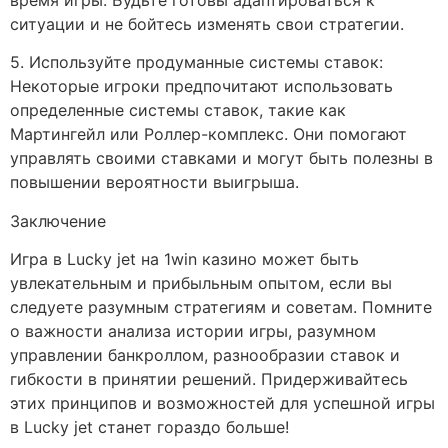
ситуации и не бойтесь изменять свои стратегии.
5. Используйте продуманные системы ставок:
Некоторые игроки предпочитают использовать
определенные системы ставок, такие как
Мартингейл или Роллер-комплекс. Они помогают
управлять своими ставками и могут быть полезны в
повышении вероятности выигрыша.
Заключение
Игра в Lucky jet на 1win казино может быть
увлекательным и прибыльным опытом, если вы
следуете разумным стратегиям и советам. Помните
о важности анализа истории игры, разумном
управлении банкроллом, разнообразии ставок и
гибкости в принятии решений. Придерживайтесь
этих принципов и возможностей для успешной игры
в Lucky jet станет гораздо больше!