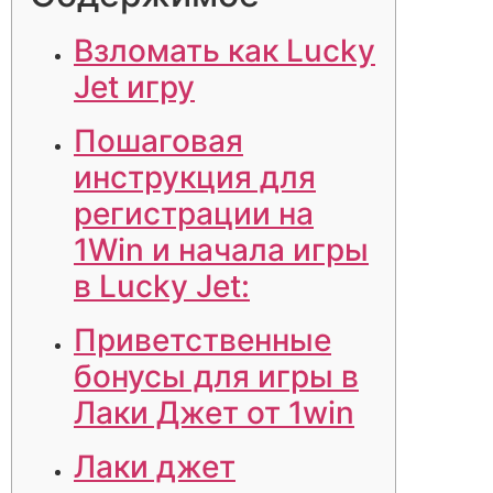
Взломать как Lucky
Jet игру
Пошаговая
инструкция для
регистрации на
1Win и начала игры
в Lucky Jet:
Приветственные
бонусы для игры в
Лаки Джет от 1win
Лаки джет