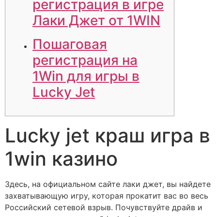
регистрация в игре
Лаки Джет от 1WIN
Пошаговая
регистрация на
1Win для игры в
Lucky Jet
Lucky jet краш игра в
1win казино
Здесь, на официальном сайте лаки джет, вы найдете
захватывающую игру, которая прокатит вас во весь
Российский сетевой взрыв. Почувствуйте драйв и