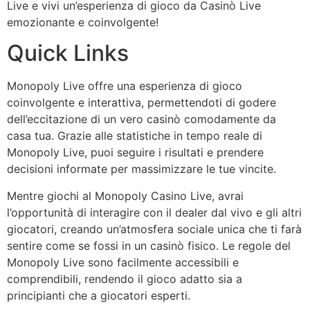
Live e vivi un’esperienza di gioco da Casinò Live
emozionante e coinvolgente!
Quick Links
Monopoly Live offre una esperienza di gioco
coinvolgente e interattiva, permettendoti di godere
dell’eccitazione di un vero casinò comodamente da
casa tua. Grazie alle statistiche in tempo reale di
Monopoly Live, puoi seguire i risultati e prendere
decisioni informate per massimizzare le tue vincite.
Mentre giochi al Monopoly Casino Live, avrai
l’opportunità di interagire con il dealer dal vivo e gli altri
giocatori, creando un’atmosfera sociale unica che ti farà
sentire come se fossi in un casinò fisico. Le regole del
Monopoly Live sono facilmente accessibili e
comprendibili, rendendo il gioco adatto sia a
principianti che a giocatori esperti.