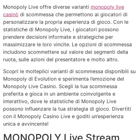
Monopoly Live offre diverse varianti
monopoly live
casinò
di scommessa che permettono ai giocatori di
personalizzare la propria esperienza di gioco. Con le
statistiche di Monopoly Live, i giocatori possono
prendere decisioni informate e strategiche per
massimizzare le loro vincite. Le opzioni di scommessa
includono scommettere sul valore dei segmenti della
ruota, sulle azioni del presentatore e molto altro.
Scopri le molteplici varianti di scommessa disponibili su
Monopoly di Evolution e sperimenta l’emozione del
Monopoly Live Casino. Scegli la tua scommessa
preferita e gioca in un ambiente coinvolgente e
interattivo, dove le statistiche di Monopoly Live
possono influenzare la tua strategia di gioco. Divertiti
con il Monopoly Casino Live e goditi un’esperienza
unica e avvincente!
MONOPOLY Live Stream