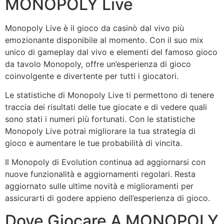
MONOPOLY Live
Monopoly Live è il gioco da casinò dal vivo più
emozionante disponibile al momento. Con il suo mix
unico di gameplay dal vivo e elementi del famoso gioco
da tavolo Monopoly, offre un’esperienza di gioco
coinvolgente e divertente per tutti i giocatori.
Le statistiche di Monopoly Live ti permettono di tenere
traccia dei risultati delle tue giocate e di vedere quali
sono stati i numeri più fortunati. Con le statistiche
Monopoly Live potrai migliorare la tua strategia di
gioco e aumentare le tue probabilità di vincita.
Il Monopoly di Evolution continua ad aggiornarsi con
nuove funzionalità e aggiornamenti regolari. Resta
aggiornato sulle ultime novità e miglioramenti per
assicurarti di godere appieno dell’esperienza di gioco.
Dove Giocare A MONOPOLY