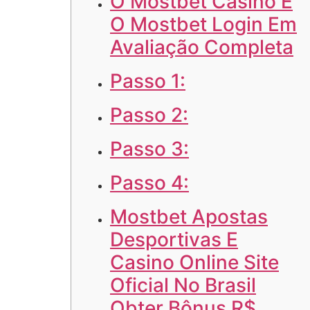
O Mostbet Casino E
O Mostbet Login Em
Avaliação Completa
Passo 1:
Passo 2:
Passo 3:
Passo 4:
Mostbet Apostas
Desportivas E
Casino Online Site
Oficial No Brasil
Obter Bônus R$