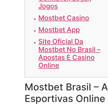
Jogos
Mostbet Casino
Mostbet App
Site Oficial Da
Mostbet No Brasil –
Apostas E Casino
Online
Mostbet Brasil – 
Esportivas Online