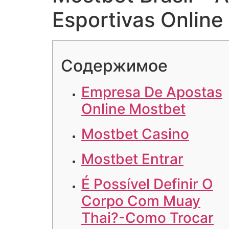
Esportivas Online
Содержимое
Empresa De Apostas
Online Mostbet
Mostbet Casino
Mostbet Entrar
É Possível Definir O
Corpo Com Muay
Thai?-Como Trocar