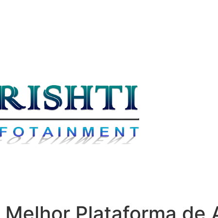
A Melhor Plataforma de