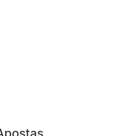
 Apostas