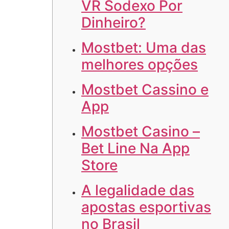
VR Sodexo Por
Dinheiro?
Mostbet: Uma das
melhores opções
Mostbet Cassino e
App
‎Mostbet Casino –
Bet Line Na App
Store
A legalidade das
apostas esportivas
no Brasil