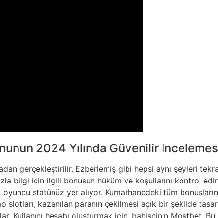
munun 2024 Yılında Güvenilir Incelemes
an gerçekleştirilir. Ezberlemiş gibi hepsi aynı şeyleri tekrar
a bilgi için ilgili bonusun hüküm ve koşullarını kontrol edin
 oyuncu statünüz yer alıyor. Kumarhanedeki tüm bonusların
 slotları, kazanılan paranın çekilmesi açık bir şekilde tasar
ar. Kullanıcı hesabı oluşturmak için, bahisçinin Mostbet. Bu n