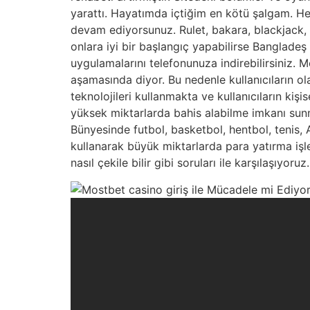
yarattı. Hayatımda içtiğim en kötü şalgam. Hem
devam ediyorsunuz. Rulet, bakara, blackjack, 
onlara iyi bir başlangıç ​​yapabilirse Bangladeş
uygulamalarını telefonunuza indirebilirsiniz.
aşamasında diyor. Bu nedenle kullanıcıların olay
teknolojileri kullanmakta ve kullanıcıların kişi
yüksek miktarlarda bahis alabilme imkanı sunma
Bünyesinde futbol, basketbol, hentbol, tenis, A
kullanarak büyük miktarlarda para yatırma iş
nasıl çekile bilir gibi soruları ile karşılaşıyoruz.