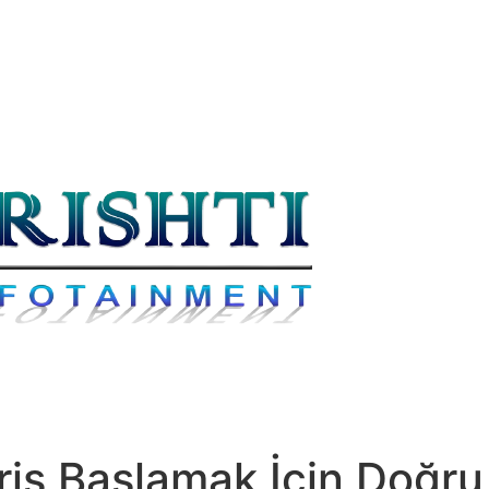
iriş Başlamak İçin Doğ