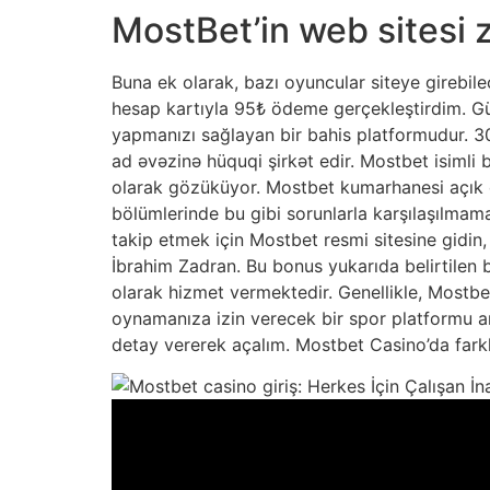
MostBet’in web sitesi z
Buna ek olarak, bazı oyuncular siteye girebilec
hesap kartıyla 95₺ ödeme gerçekleştirdim. Güve
yapmanızı sağlayan bir bahis platformudur. 3
ad əvəzinə hüquqi şirkət edir. Mostbet isiml
olarak gözüküyor. Mostbet kumarhanesi açık oy
bölümlerinde bu gibi sorunlarla karşılaşılmama
takip etmek için Mostbet resmi sitesine gidi
İbrahim Zadran. Bu bonus yukarıda belirtilen 
olarak hizmet vermektedir. Genellikle, Mostbe
oynamanıza izin verecek bir spor platformu ar
detay vererek açalım. Mostbet Casino’da farkl