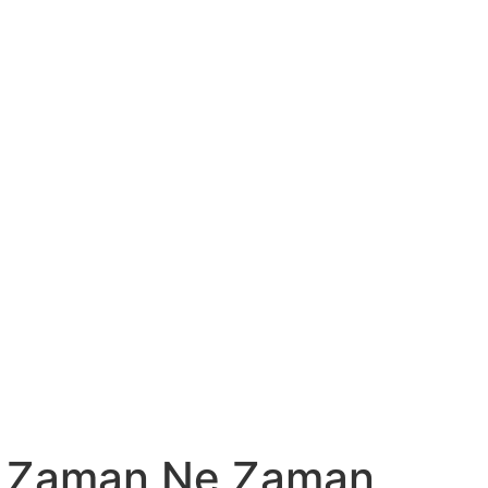
ru Zaman Ne Zaman