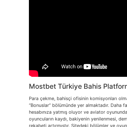
Mostbet Türkiye Bahis Platfor
Para çekme, bahisçi ofisinin komisyonları olmad
“Bonuslar” bölümünde yer almaktadır. Daha fazl
hesabınıza yatmış oluyor ve aviator oyununda
oyuncuların kaydı, bakiyenin yenilenmesi, demo
rekabeti artırmıştır. Sitedeki bölümler ve oyunl