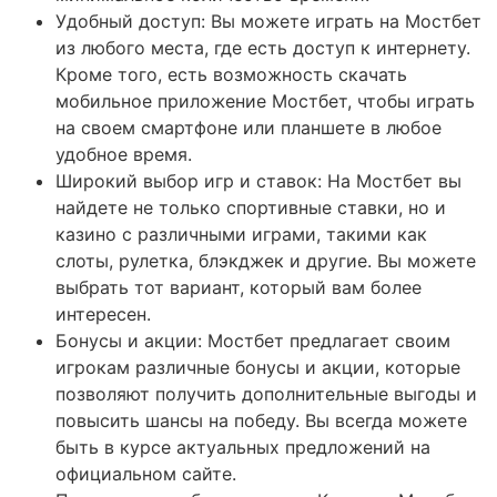
Удобный доступ: Вы можете играть на Мостбет
из любого места, где есть доступ к интернету.
Кроме того, есть возможность скачать
мобильное приложение Мостбет, чтобы играть
на своем смартфоне или планшете в любое
удобное время.
Широкий выбор игр и ставок: На Мостбет вы
найдете не только спортивные ставки, но и
казино с различными играми, такими как
слоты, рулетка, блэкджек и другие. Вы можете
выбрать тот вариант, который вам более
интересен.
Бонусы и акции: Мостбет предлагает своим
игрокам различные бонусы и акции, которые
позволяют получить дополнительные выгоды и
повысить шансы на победу. Вы всегда можете
быть в курсе актуальных предложений на
официальном сайте.