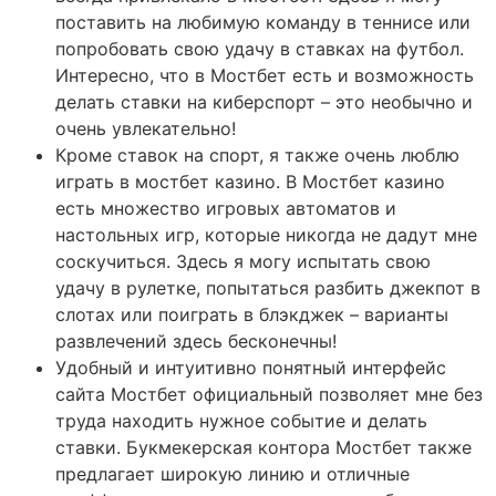
поставить на любимую команду в теннисе или
попробовать свою удачу в ставках на футбол.
Интересно, что в Мостбет есть и возможность
делать ставки на киберспорт – это необычно и
очень увлекательно!
Кроме ставок на спорт, я также очень люблю
играть в мостбет казино. В Мостбет казино
есть множество игровых автоматов и
настольных игр, которые никогда не дадут мне
соскучиться. Здесь я могу испытать свою
удачу в рулетке, попытаться разбить джекпот в
слотах или поиграть в блэкджек – варианты
развлечений здесь бесконечны!
Удобный и интуитивно понятный интерфейс
сайта Мостбет официальный позволяет мне без
труда находить нужное событие и делать
ставки. Букмекерская контора Мостбет также
предлагает широкую линию и отличные