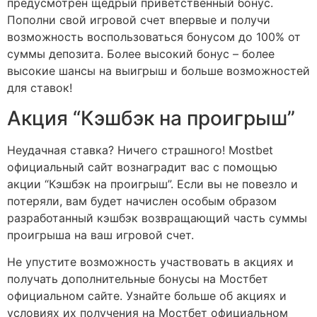
предусмотрен щедрый приветственный бонус.
Пополни свой игровой счет впервые и получи
возможность воспользоваться бонусом до 100% от
суммы депозита. Более высокий бонус – более
высокие шансы на выигрыш и больше возможностей
для ставок!
Акция “Кэшбэк на проигрыш”
Неудачная ставка? Ничего страшного! Mostbet
официальный сайт вознаградит вас с помощью
акции “Кэшбэк на проигрыш”. Если вы не повезло и
потеряли, вам будет начислен особым образом
разработанный кэшбэк возвращающий часть суммы
проигрыша на ваш игровой счет.
Не упустите возможность участвовать в акциях и
получать дополнительные бонусы на Мостбет
официальном сайте. Узнайте больше об акциях и
условиях их получения на Мостбет официальном