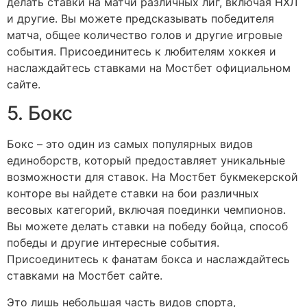
делать ставки на матчи различных лиг, включая НХЛ
и другие. Вы можете предсказывать победителя
матча, общее количество голов и другие игровые
события. Присоединитесь к любителям хоккея и
наслаждайтесь ставками на Мостбет официальном
сайте.
5. Бокс
Бокс – это один из самых популярных видов
единоборств, который предоставляет уникальные
возможности для ставок. На Мостбет букмекерской
конторе вы найдете ставки на бои различных
весовых категорий, включая поединки чемпионов.
Вы можете делать ставки на победу бойца, способ
победы и другие интересные события.
Присоединитесь к фанатам бокса и наслаждайтесь
ставками на Мостбет сайте.
Это лишь небольшая часть видов спорта,