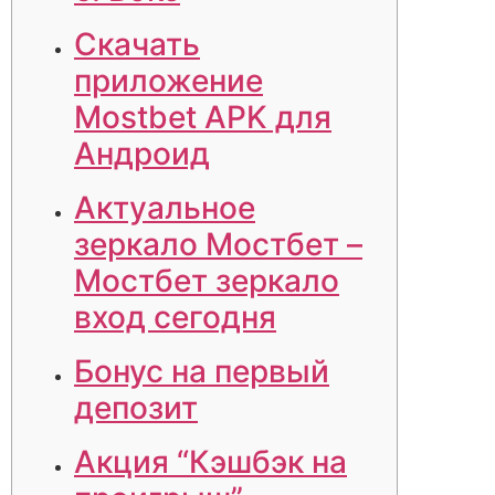
Скачать
приложение
Mostbet APK для
Андроид
Актуальное
зеркало Мостбет –
Мостбет зеркало
вход сегодня
Бонус на первый
депозит
Акция “Кэшбэк на