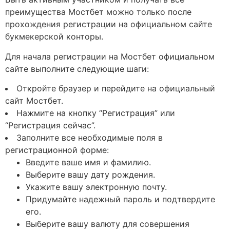
преимущества Мостбет можно только после
прохождения регистрации на официальном сайте
букмекерской конторы.
Для начала регистрации на Мостбет официальном
сайте выполните следующие шаги:
Откройте браузер и перейдите на официальный
сайт Мостбет.
Нажмите на кнопку “Регистрация” или
“Регистрация сейчас”.
Заполните все необходимые поля в
регистрационной форме:
Введите ваше имя и фамилию.
Выберите вашу дату рождения.
Укажите вашу электронную почту.
Придумайте надежный пароль и подтвердите
его.
Выберите вашу валюту для совершения