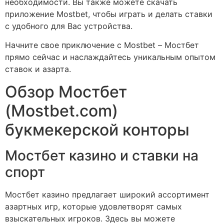
необходимости. Вы также можете скачать
приложение Mostbet, чтобы играть и делать ставки
с удобного для Вас устройства.
Начните свое приключение с Mostbet – Мостбет
прямо сейчас и наслаждайтесь уникальным опытом
ставок и азарта.
Обзор Мостбет
(Mostbet.com)
букмекерской конторы
Мостбет казино и ставки на
спорт
Мостбет казино предлагает широкий ассортимент
азартных игр, которые удовлетворят самых
взыскательных игроков. Здесь вы можете