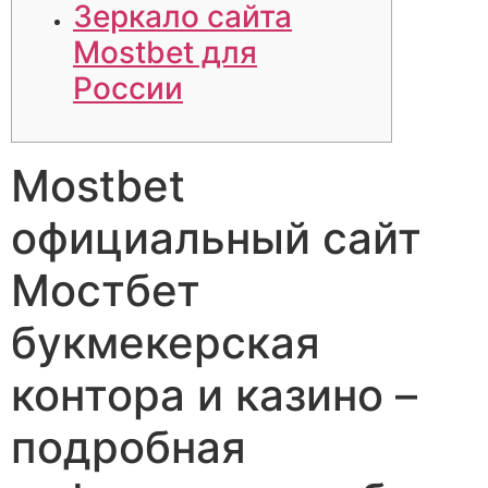
Зеркало сайта
Mostbet для
России
Mostbet
официальный сайт
Мостбет
букмекерская
контора и казино –
подробная