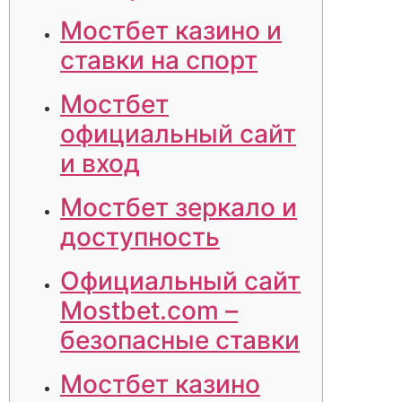
Мостбет казино и
ставки на спорт
Мостбет
официальный сайт
и вход
Мостбет зеркало и
доступность
Официальный сайт
Mostbet.com –
безопасные ставки
Мостбет казино