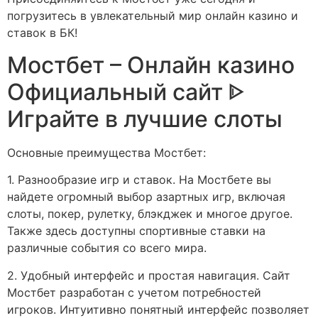
погрузитесь в увлекательный мир онлайн казино и
ставок в БК!
Мостбет – Онлайн казино
Официальный сайт ᐈ
Играйте в лучшие слоты
Основные преимущества Мостбет:
1. Разнообразие игр и ставок. На Мостбете вы
найдете огромный выбор азартных игр, включая
слоты, покер, рулетку, блэкджек и многое другое.
Также здесь доступны спортивные ставки на
различные события со всего мира.
2. Удобный интерфейс и простая навигация. Сайт
Мостбет разработан с учетом потребностей
игроков. Интуитивно понятный интерфейс позволяет