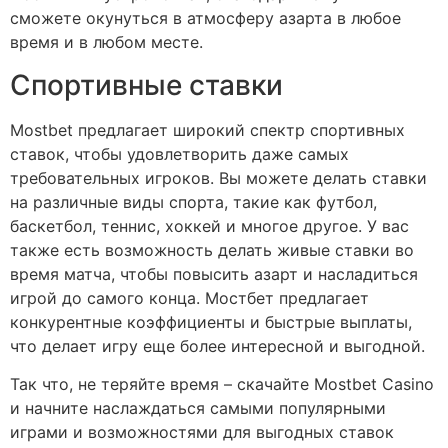
сможете окунуться в атмосферу азарта в любое
время и в любом месте.
Спортивные ставки
Mostbet предлагает широкий спектр спортивных
ставок, чтобы удовлетворить даже самых
требовательных игроков. Вы можете делать ставки
на различные виды спорта, такие как футбол,
баскетбол, теннис, хоккей и многое другое. У вас
также есть возможность делать живые ставки во
время матча, чтобы повысить азарт и насладиться
игрой до самого конца. Мостбет предлагает
конкурентные коэффициенты и быстрые выплаты,
что делает игру еще более интересной и выгодной.
Так что, не теряйте время – скачайте Mostbet Casino
и начните наслаждаться самыми популярными
играми и возможностями для выгодных ставок