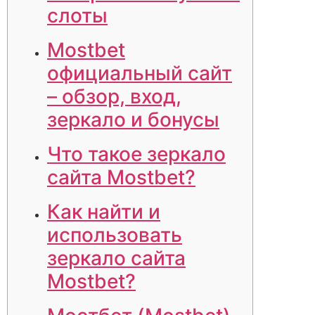
слоты
Mostbet
официальный сайт
– обзор, вход,
зеркало и бонусы
Что такое зеркало
сайта Mostbet?
Как найти и
использовать
зеркало сайта
Mostbet?