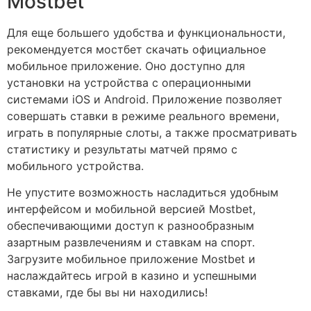
Mostbet
Для еще большего удобства и функциональности,
рекомендуется мостбет скачать официальное
мобильное приложение. Оно доступно для
установки на устройства с операционными
системами iOS и Android. Приложение позволяет
совершать ставки в режиме реального времени,
играть в популярные слоты, а также просматривать
статистику и результаты матчей прямо с
мобильного устройства.
Не упустите возможность насладиться удобным
интерфейсом и мобильной версией Mostbet,
обеспечивающими доступ к разнообразным
азартным развлечениям и ставкам на спорт.
Загрузите мобильное приложение Mostbet и
наслаждайтесь игрой в казино и успешными
ставками, где бы вы ни находились!