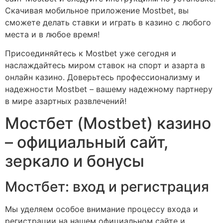
Скачивая мобильное приложение Mostbet, вы
сможете делать ставки и играть в казино с любого
места и в любое время!
Присоединяйтесь к Mostbet уже сегодня и
наслаждайтесь миром ставок на спорт и азарта в
онлайн казино. Доверьтесь профессионализму и
надежности Mostbet – вашему надежному партнеру
в мире азартных развлечений!
Мостбет (Mostbet) казино
– официальный сайт,
зеркало и бонусы
Мостбет: вход и регистрация
Мы уделяем особое внимание процессу входа и
регистрации на нашем официальном сайте и