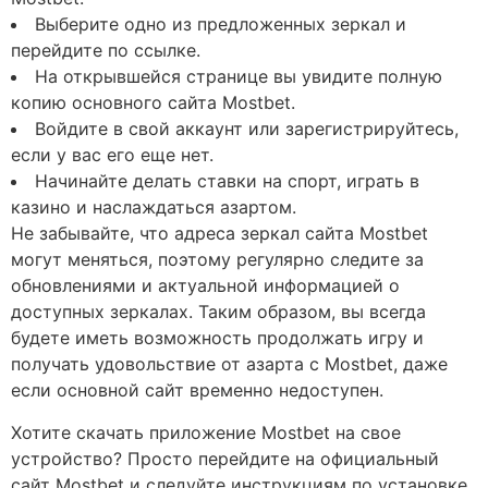
Выберите одно из предложенных зеркал и
перейдите по ссылке.
На открывшейся странице вы увидите полную
копию основного сайта Mostbet.
Войдите в свой аккаунт или зарегистрируйтесь,
если у вас его еще нет.
Начинайте делать ставки на спорт, играть в
казино и наслаждаться азартом.
Не забывайте, что адреса зеркал сайта Mostbet
могут меняться, поэтому регулярно следите за
обновлениями и актуальной информацией о
доступных зеркалах. Таким образом, вы всегда
будете иметь возможность продолжать игру и
получать удовольствие от азарта с Mostbet, даже
если основной сайт временно недоступен.
Хотите скачать приложение Mostbet на свое
устройство? Просто перейдите на официальный
сайт Mostbet и следуйте инструкциям по установке.