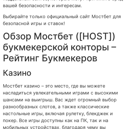
вашей безопасности и интересам.
Выбирайте только официальный сайт Мостбет для
безопасной игры и ставок!
Обзор Мостбет ([HOST])
букмекерской конторы –
Рейтинг Букмекеров
Казино
Мостбет казино – это место, где вы можете
насладиться увлекательными играми с высокими
шансами на выигрыш. Вас ждет огромный выбор
разнообразных слотов, а также классические
настольные игры, включая рулетку, блекджек и
покер. Все игры доступны как на ПК, так и на
мобильных устройствах, благодаря чему вы