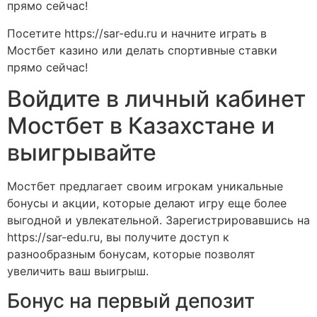
прямо сейчас!
Посетите https://sar-edu.ru и начните играть в
Мостбет казино или делать спортивные ставки
прямо сейчас!
Войдите в личный кабинет
Мостбет в Казахстане и
выигрывайте
Мостбет предлагает своим игрокам уникальные
бонусы и акции, которые делают игру еще более
выгодной и увлекательной. Зарегистрировавшись на
https://sar-edu.ru, вы получите доступ к
разнообразным бонусам, которые позволят
увеличить ваш выигрыш.
Бонус на первый депозит