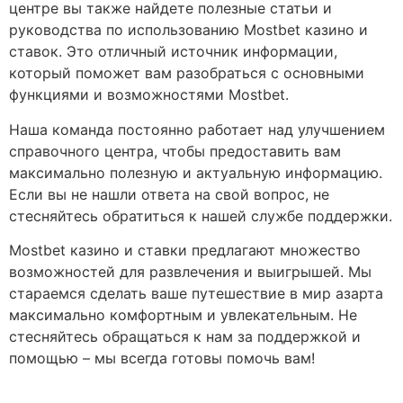
центре вы также найдете полезные статьи и
руководства по использованию Mostbet казино и
ставок. Это отличный источник информации,
который поможет вам разобраться с основными
функциями и возможностями Mostbet.
Наша команда постоянно работает над улучшением
справочного центра, чтобы предоставить вам
максимально полезную и актуальную информацию.
Если вы не нашли ответа на свой вопрос, не
стесняйтесь обратиться к нашей службе поддержки.
Mostbet казино и ставки предлагают множество
возможностей для развлечения и выигрышей. Мы
стараемся сделать ваше путешествие в мир азарта
максимально комфортным и увлекательным. Не
стесняйтесь обращаться к нам за поддержкой и
помощью – мы всегда готовы помочь вам!