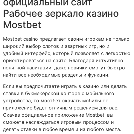
официальный сайт
Рабочее зеркало казино
Mostbet
Mostbet casino предлагает своим игрокам не только
широкий выбор слотов и азартных игр, но и
удобный интерфейс, который позволяет с легкостью
ориентироваться на сайте. Благодаря интуитивно
понятной навигации, даже новички смогут быстро
найти все необходимые разделы и функции.
Если вы предпочитаете играть в казино или делать
ставки в букмекерской конторе с мобильного
устройства, то мостбет скачать мобильное
приложение будет отличным решением для вас.
Скачав официальное приложение Mostbet, вы
сможете наслаждаться игровым процессом и
делать ставки в любое время и из любого места.