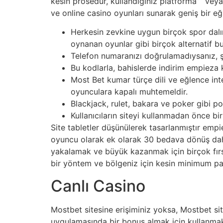
kesin prosedür, kullandığınız platforma” “veya
ve online casino oyunları sunarak geniş bir eğ
Herkesin zevkine uygun birçok spor dalın
oynanan oyunlar gibi birçok alternatif b
Telefon numaranızı doğrulamadıysanız, ş
Bu kodlarla, bahislerde indirim empieza k
Most Bet kumar türçe dili ve eğlence inter
oyunculara kapalı muhtemeldir.
Blackjack, rulet, bakara ve poker gibi p
Kullanıcıların siteyi kullanmadan önce bi
Site tabletler düşünülerek tasarlanmıştır emp
oyuncu olarak ek olarak 30 bedava dönüş da
yakalamak ve büyük kazanmak için birçok fırsa
bir yöntem ve bölgeniz için kesin minimum par
Canlı Casino
Mostbet sitesine erişiminiz yoksa, Mostbet site
uygulamasında bir bonus almak için kullanmak i