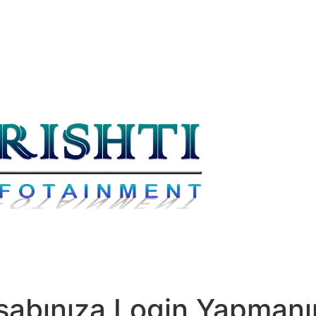
abınıza Login Yapmanın