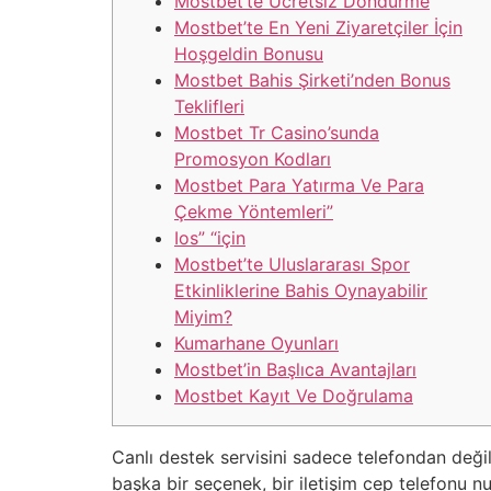
Mostbet’te Ücretsiz Döndürme
Mostbet’te En Yeni Ziyaretçiler İçin
Hoşgeldin Bonusu
Mostbet Bahis Şirketi’nden Bonus
Teklifleri
Mostbet Tr Casino’sunda
Promosyon Kodları
Mostbet Para Yatırma Ve Para
Çekme Yöntemleri”
Ios” “için
Mostbet’te Uluslararası Spor
Etkinliklerine Bahis Oynayabilir
Miyim?
Kumarhane Oyunları
Mostbet’in Başlıca Avantajları
Mostbet Kayıt Ve Doğrulama
Canlı destek servisini sadece telefondan değ
başka bir seçenek, bir iletişim cep telefonu 