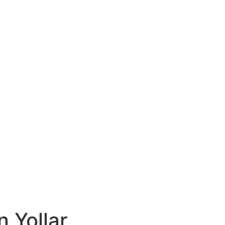
 Yollar