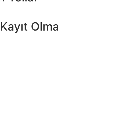
 Kayıt Olma