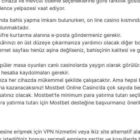
 cihaza ve mevcut ödeme seçeneklerine göre farklılık göstere
lence yelpazesi vaat ediyor.
da bahis yapma imkanı bulunurken, on line casino kısmında 
ulunmaktadır.
ifre kurtarma alanına e-posta göndermeniz gerekir.
ârınızı en üst düzeye çıkarmanıza yardımcı olacak diğer bonu
net sayfası henüz aşina değilseniz, bahisçinin kalitesi ve güv
opüler masa oyunları canlı casinolarda yaygın olarak görülür
r hesaba kaydolmaları gerekir.
ieza her cihazda mükemmel şekilde çalışacaktır. Ama hepsi bu
ha kazanacaksınız! Mostbet Online Casino’da çok sayıda b
tınız olacak. Mostbet’te minimum para yatırma tutarı seçilen
a yatırma tutarı için Mostbet desteğine başvurmanız önerili
sine erişmek için VPN hizmetini veya ikiz site alternatif ala
stediğiniz bonusu seçmeli empieza şartlar ve koşullarda beli