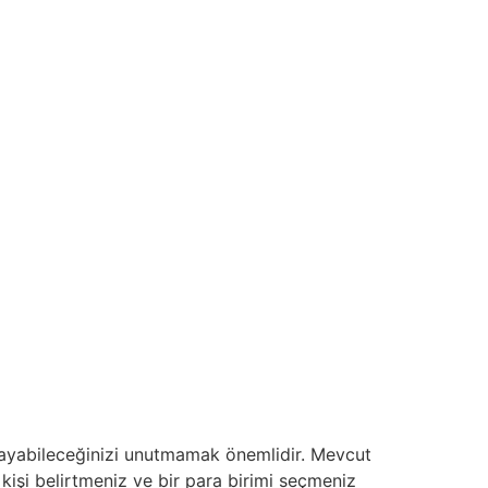
rayabileceğinizi unutmamak önemlidir. Mevcut
kişi belirtmeniz ve bir para birimi seçmeniz