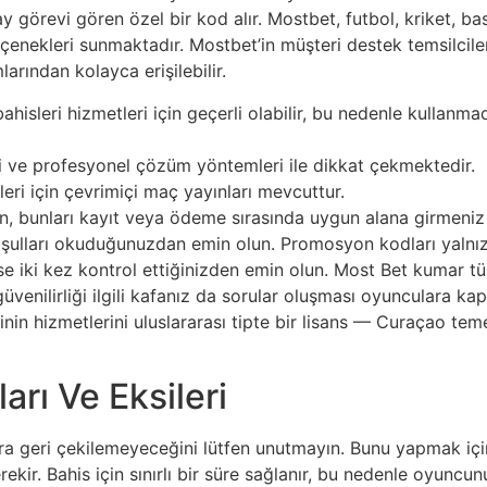
nay görevi gören özel bir kod alır. Mostbet, futbol, kriket, 
eçenekleri sunmaktadır. Mostbet’in müşteri destek temsilci
rından kolayca erişilebilir.
ahisleri hizmetleri için geçerli olabilir, bu nedenle kullanm
iği ve profesyonel çözüm yöntemleri ile dikkat çekmektedir.
eri için çevrimiçi maç yayınları mevcuttur.
 bunları kayıt veya ödeme sırasında uygun alana girmeniz ye
şulları okuduğunuzdan emin olun. Promosyon kodları yalnızca 
e iki kez kontrol ettiğinizden emin olun. Most Bet kumar tü
güvenilirliği ilgili kafanız da sorular oluşması oyunculara k
inin hizmetlerini uluslararası tipte bir lisans — Curaçao te
arı Ve Eksileri
a geri çekilemeyeceğini lütfen unutmayın. Bunu yapmak için 
ekir. Bahis için sınırlı bir süre sağlanır, bu nedenle oyuncun