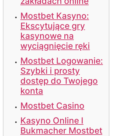
zakładach online
Mostbet Kasyno:
Ekscytujące gry
kasynowe na
wyciągnięcie ręki
Mostbet Logowanie:
Szybki i prosty
dostęp do Twojego
konta
Mоstbеt Cаsino
Kasyno Online I
Bukmacher Mostbet