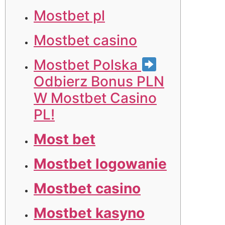
Mostbet pl
Mostbet casino
Mostbet Polska
Odbierz Bonus PLN
W Mostbet Casino
PL!
Most bet
Mostbet logowanie
Mostbet casino
Mostbet kasyno