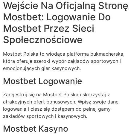
Wejście Na Oficjalną Stronę
Mostbet: Logowanie Do
Mostbet Przez Sieci
Społecznościowe
Mostbet Polska to wiodąca platforma bukmacherska,
która oferuje szeroki wybór zakładów sportowych i
emocjonujących gier kasynowych.
Mostbet Logowanie
Zarejestruj się na Mostbet Polska i skorzystaj z
atrakcyjnych ofert bonusowych. Wpisz swoje dane
logowania i ciesz się dostępem do pełnej gamy
zakładów sportowych i kasynowych.
Mostbet Kasyno