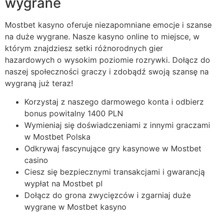
wygrane
Mostbet kasyno oferuje niezapomniane emocje i szanse
na duże wygrane. Nasze kasyno online to miejsce, w
którym znajdziesz setki różnorodnych gier
hazardowych o wysokim poziomie rozrywki. Dołącz do
naszej społeczności graczy i zdobądź swoją szansę na
wygraną już teraz!
Korzystaj z naszego darmowego konta i odbierz
bonus powitalny 1400 PLN
Wymieniaj się doświadczeniami z innymi graczami
w Mostbet Polska
Odkrywaj fascynujące gry kasynowe w Mostbet
casino
Ciesz się bezpiecznymi transakcjami i gwarancją
wypłat na Mostbet pl
Dołącz do grona zwycięzców i zgarniaj duże
wygrane w Mostbet kasyno