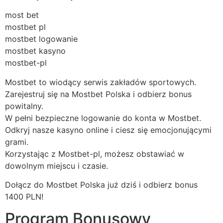
most bet
mostbet pl
mostbet logowanie
mostbet kasyno
mostbet-pl
Mostbet to wiodący serwis zakładów sportowych.
Zarejestruj się na Mostbet Polska i odbierz bonus
powitalny.
W pełni bezpieczne logowanie do konta w Mostbet.
Odkryj nasze kasyno online i ciesz się emocjonującymi
grami.
Korzystając z Mostbet-pl, możesz obstawiać w
dowolnym miejscu i czasie.
Dołącz do Mostbet Polska już dziś i odbierz bonus
1400 PLN!
Program Bonusowy