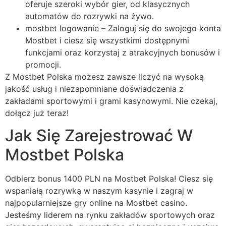
oferuje szeroki wybór gier, od klasycznych
automatów do rozrywki na żywo.
mostbet logowanie – Zaloguj się do swojego konta
Mostbet i ciesz się wszystkimi dostępnymi
funkcjami oraz korzystaj z atrakcyjnych bonusów i
promocji.
Z Mostbet Polska możesz zawsze liczyć na wysoką
jakość usług i niezapomniane doświadczenia z
zakładami sportowymi i grami kasynowymi. Nie czekaj,
dołącz już teraz!
Jak Się Zarejestrować W
Mostbet Polska
Odbierz bonus 1400 PLN na Mostbet Polska! Ciesz się
wspaniałą rozrywką w naszym kasynie i zagraj w
najpopularniejsze gry online na Mostbet casino.
Jesteśmy liderem na rynku zakładów sportowych oraz