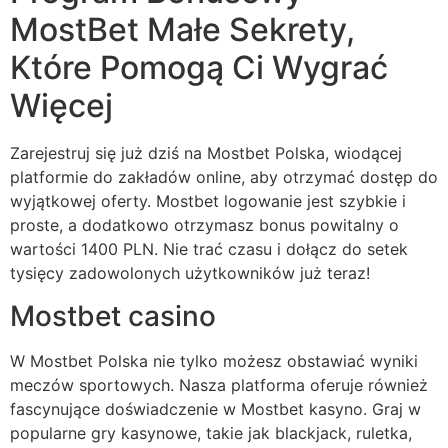
MostBet Małe Sekrety,
Które Pomogą Ci Wygrać
Więcej
Zarejestruj się już dziś na Mostbet Polska, wiodącej
platformie do zakładów online, aby otrzymać dostęp do
wyjątkowej oferty. Mostbet logowanie jest szybkie i
proste, a dodatkowo otrzymasz bonus powitalny o
wartości 1400 PLN. Nie trać czasu i dołącz do setek
tysięcy zadowolonych użytkowników już teraz!
Mostbet casino
W Mostbet Polska nie tylko możesz obstawiać wyniki
meczów sportowych. Nasza platforma oferuje również
fascynujące doświadczenie w Mostbet kasyno. Graj w
popularne gry kasynowe, takie jak blackjack, ruletka,