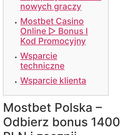
nowych graczy
Mostbet Casino
Online ▷ Bonus I
Kod Promocyjny
Wsparcie
techniczne
Wsparcie klienta
Mostbet Polska –
Odbierz bonus 1400