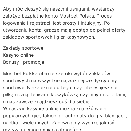
Aby móc cieszyć się naszymi usługami, wystarczy
założyć bezpłatne konto Mostbet Polska. Proces
logowania i rejestracji jest prosty i intuicyjny. Po
utworzeniu konta, gracze mają dostęp do pełnej oferty
zakładów sportowych i gier kasynowych.
Zakłady sportowe
Kasyno online
Bonusy i promocje
Mostbet Polska oferuje szeroki wybór zakładów
sportowych na wszystkie najważniejsze dyscypliny
sportowe. Niezależnie od tego, czy interesujesz się
piłką nożną, tenisem, koszykówką czy innymi sportami,
u nas zawsze znajdziesz coś dla siebie.
W naszym kasynie online można znaleźć wiele
popularnych gier, takich jak automaty do gry, blackjack,
ruletka i wiele innych. Zapewniamy wysoką jakość
rozrywki i emocjonującą atmosferę.