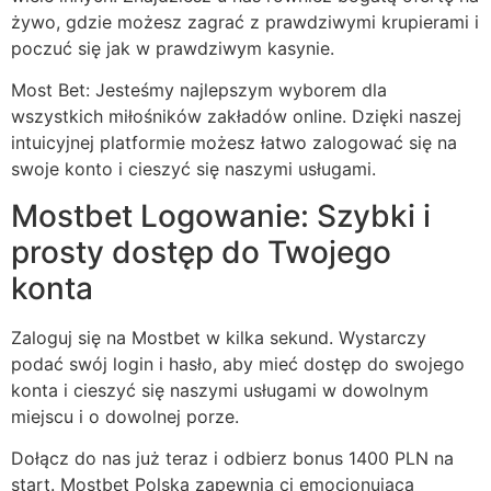
żywo, gdzie możesz zagrać z prawdziwymi krupierami i
poczuć się jak w prawdziwym kasynie.
Most Bet: Jesteśmy najlepszym wyborem dla
wszystkich miłośników zakładów online. Dzięki naszej
intuicyjnej platformie możesz łatwo zalogować się na
swoje konto i cieszyć się naszymi usługami.
Mostbet Logowanie: Szybki i
prosty dostęp do Twojego
konta
Zaloguj się na Mostbet w kilka sekund. Wystarczy
podać swój login i hasło, aby mieć dostęp do swojego
konta i cieszyć się naszymi usługami w dowolnym
miejscu i o dowolnej porze.
Dołącz do nas już teraz i odbierz bonus 1400 PLN na
start. Mostbet Polska zapewnia ci emocjonującą