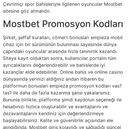
Çevrimiçi spor bahisleriyle ilgilenen oyuncular Mostbet
sitesine göz atmalıdır.
Mostbet Promosyon Kodları
Şirket, şeffaf kuralları, cömert bonusları empieza mobil
cihaz için bir sürümünün bulunması sayesinde dünya
çapındaki oyuncular arasında hızla tanınırlık kazandı.
Siteye kayıt olduktan sonra, kullanıcılar portalın tüm
ayrıcalıklarını değerlendirebilir ve bahislerde iyi
kazançlar elde edebilirler. Online bahis ve online casino
dünyasında yerinizi aldığınız andan itibaren bu
platformun bonusları empieza promosyon kodları vas?
tas? ile daha da fazla kazanma şansı yakalarsınız.
Bununla birlikte, platforma şimdi kaydolun seçeneği ile
hesabınızı hızlıca oluşturabilir ve avantajlarını ve
dezavantajlarını kendiniz için değerlendirmeye
başlayabilirsiniz. Kalite ve güvenilirlik açısından ele
alındığında, Mostbet giriş kolaylığı ve sağladığı güncel