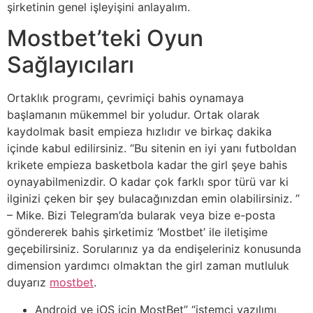
şirketinin genel işleyişini anlayalım.
Mostbet’teki Oyun
Sağlayıcıları
Ortaklık programı, çevrimiçi bahis oynamaya
başlamanın mükemmel bir yoludur. Ortak olarak
kaydolmak basit empieza hızlıdır ve birkaç dakika
içinde kabul edilirsiniz. “Bu sitenin en iyi yanı futboldan
krikete empieza basketbola kadar the girl şeye bahis
oynayabilmenizdir. O kadar çok farklı spor türü var ki
ilginizi çeken bir şey bulacağınızdan emin olabilirsiniz. ”
– Mike. Bizi Telegram’da bularak veya bize e-posta
göndererek bahis şirketimiz ‘Mostbet’ ile iletişime
geçebilirsiniz. Sorularınız ya da endişeleriniz konusunda
dimension yardımcı olmaktan the girl zaman mutluluk
duyarız
mostbet
.
Android ve iOS için MostBet” “istemci yazılımı