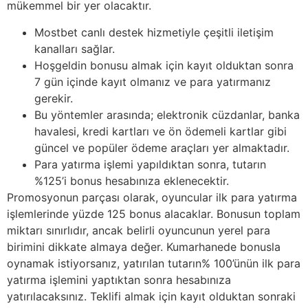
mükemmel bir yer olacaktır.
Mostbet canlı destek hizmetiyle çeşitli iletişim
kanalları sağlar.
Hoşgeldin bonusu almak için kayıt olduktan sonra
7 gün içinde kayıt olmanız ve para yatırmanız
gerekir.
Bu yöntemler arasında; elektronik cüzdanlar, banka
havalesi, kredi kartları ve ön ödemeli kartlar gibi
güncel ve popüler ödeme araçları yer almaktadır.
Para yatırma işlemi yapıldıktan sonra, tutarın
%125’i bonus hesabınıza eklenecektir.
Promosyonun parçası olarak, oyuncular ilk para yatırma
işlemlerinde yüzde 125 bonus alacaklar. Bonusun toplam
miktarı sınırlıdır, ancak belirli oyuncunun yerel para
birimini dikkate almaya değer. Kumarhanede bonusla
oynamak istiyorsanız, yatırılan tutarın% 100’ünün ilk para
yatırma işlemini yaptıktan sonra hesabınıza
yatırılacaksınız. Teklifi almak için kayıt olduktan sonraki