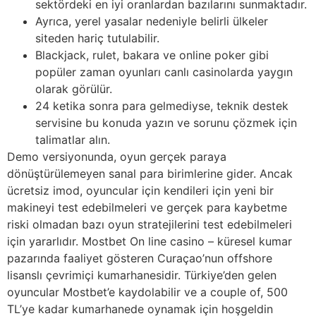
sektördeki en iyi oranlardan bazılarını sunmaktadır.
Ayrıca, yerel yasalar nedeniyle belirli ülkeler
siteden hariç tutulabilir.
Blackjack, rulet, bakara ve online poker gibi
popüler zaman oyunları canlı casinolarda yaygın
olarak görülür.
24 ketika sonra para gelmediyse, teknik destek
servisine bu konuda yazın ve sorunu çözmek için
talimatlar alın.
Demo versiyonunda, oyun gerçek paraya
dönüştürülemeyen sanal para birimlerine gider. Ancak
ücretsiz imod, oyuncular için kendileri için yeni bir
makineyi test edebilmeleri ve gerçek para kaybetme
riski olmadan bazı oyun stratejilerini test edebilmeleri
için yararlıdır. Mostbet On line casino – küresel kumar
pazarında faaliyet gösteren Curaçao’nun offshore
lisanslı çevrimiçi kumarhanesidir. Türkiye’den gelen
oyuncular Mostbet’e kaydolabilir ve a couple of, 500
TL’ye kadar kumarhanede oynamak için hoşgeldin