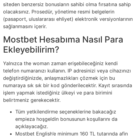
siteden benzersiz bonusların sahibi olma fırsatına sahip
olacaksınız. Prosedür, yönetime resmi belgelerin
(pasaport, uluslararası ehliyet) elektronik versiyonlarının
sağlanmasını içerir.
Mostbet Hesabıma Nasıl Para
Ekleyebilirim?
Yalnızca the woman zaman erişebileceğiniz kendi
telefon numaranızı kullanın. IP adresinizi veya cihazınızı
değiştirdiğinizde, anlaşmazlıkları çözmek için bu
numaraya sık sık bir kod gönderilecektir. Kayıt sırasında
işlem yapmak istediğiniz ülkeyi ve para birimini
belirtmeniz gerekecektir.
Tüm yetkilendirme seçeneklerine bakacağız
empieza hoşgeldin bonusunun koşullarını da
açıklayacağız.
Mostbet English’e minimum 160 TL tutarında afin