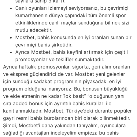
sayılara sahip 3 kart).
Canlı oyunları izlemeyi seviyorsanız, bu çevrimiçi
kumarhanenin dünya çapındaki tüm önemli spor
etkinliklerinde canlı maçlar sunduğunu bilmek sizi
mutlu edecektir.
Mostbet, bahis konusunda en iyi oranları sunan bir
çevrimiçi bahis şirketidir.
Ayrıca Mostbet, bahis keyfini artırmak için çeşitli
promosyonlar ve teklifler sunmaktadır.
Ayrıca haftalık promosyonlar, sigorta, geri alım oranları
ve ekspres güçlendirici de var. Mostbet yeni gelenler
için sunduğu sadakat programının piyasadaki en iyi
program olduğuna inanıyoruz. Bu, bonusun büyüklüğü
ve elde etmenin ne kadar ?ok basit” “olduğunun yanı
sıra added bonus için ayrıntılı bahis kuralları ile
kanıtlanmaktadır. Mostbet, Türkiye’deki durante popüler
gayri resmi bahis bürolarından biri olarak bilinmektedir.
Şimdi, Mostbet’i daha yakından tanıyalım, oyunculara
sağladığı avantajları inceleyelim empieza bu bahis