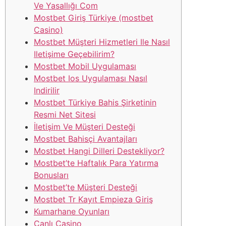
Ve Yasallığı Com
Mostbet Giriş Türkiye (mostbet
Casino)
Mostbet Müşteri Hizmetleri Ile Nasıl
Iletişime Geçebilirim?
Mostbet Mobil Uygulaması
Mostbet Ios Uygulaması Nasıl
Indirilir
Mostbet Türkiye Bahis Şirketinin
Resmi Net Sitesi
İletişim Ve Müşteri Desteği
Mostbet Bahisçi Avantajları
Mostbet Hangi Dilleri Destekliyor?
Mostbet’te Haftalık Para Yatırma
Bonusları
Mostbet’te Müşteri Desteği
Mostbet Tr Kayıt Empieza Giriş
Kumarhane Oyunları
Canlı Casino