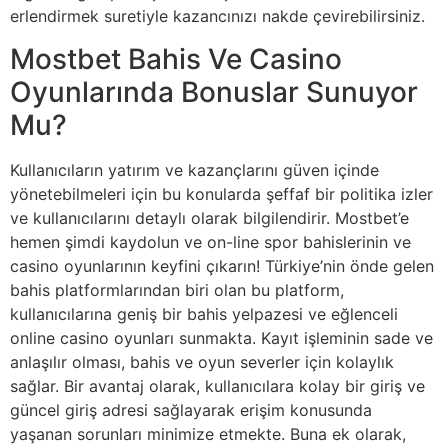
erlendirmek suretiyle kazancınızı nakde çevirebilirsiniz.
Mostbet Bahis Ve Casino
Oyunlarında Bonuslar Sunuyor
Mu?
Kullanıcıların yatırım ve kazançlarını güven içinde
yönetebilmeleri için bu konularda şeffaf bir politika izler
ve kullanıcılarını detaylı olarak bilgilendirir. Mostbet’e
hemen şimdi kaydolun ve on-line spor bahislerinin ve
casino oyunlarının keyfini çıkarın! Türkiye’nin önde gelen
bahis platformlarından biri olan bu platform,
kullanıcılarına geniş bir bahis yelpazesi ve eğlenceli
online casino oyunları sunmakta. Kayıt işleminin sade ve
anlaşılır olması, bahis ve oyun severler için kolaylık
sağlar. Bir avantaj olarak, kullanıcılara kolay bir giriş ve
güncel giriş adresi sağlayarak erişim konusunda
yaşanan sorunları minimize etmekte. Buna ek olarak,