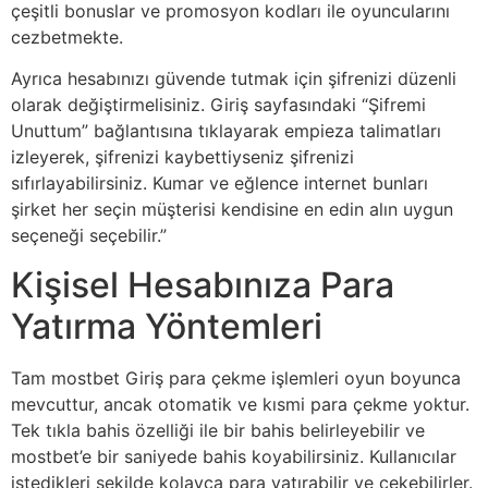
çeşitli bonuslar ve promosyon kodları ile oyuncularını
cezbetmekte.
Ayrıca hesabınızı güvende tutmak için şifrenizi düzenli
olarak değiştirmelisiniz. Giriş sayfasındaki “Şifremi
Unuttum” bağlantısına tıklayarak empieza talimatları
izleyerek, şifrenizi kaybettiyseniz şifrenizi
sıfırlayabilirsiniz. Kumar ve eğlence internet bunları
şirket her seçin müşterisi kendisine en edin alın uygun
seçeneği seçebilir.”
Kişisel Hesabınıza Para
Yatırma Yöntemleri
Tam mostbet Giriş para çekme işlemleri oyun boyunca
mevcuttur, ancak otomatik ve kısmi para çekme yoktur.
Tek tıkla bahis özelliği ile bir bahis belirleyebilir ve
mostbet’e bir saniyede bahis koyabilirsiniz. Kullanıcılar
istedikleri şekilde kolayca para yatırabilir ve çekebilirler.