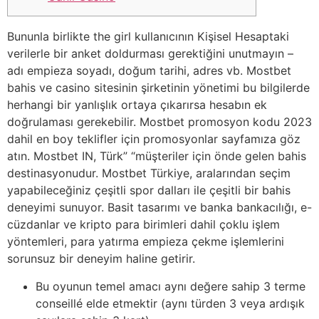
Bununla birlikte the girl kullanıcının Kişisel Hesaptaki
verilerle bir anket doldurması gerektiğini unutmayın –
adı empieza soyadı, doğum tarihi, adres vb. Mostbet
bahis ve casino sitesinin şirketinin yönetimi bu bilgilerde
herhangi bir yanlışlık ortaya çıkarırsa hesabın ek
doğrulaması gerekebilir. Mostbet promosyon kodu 2023
dahil en boy teklifler için promosyonlar sayfamıza göz
atın. Mostbet IN, Türk” “müşteriler için önde gelen bahis
destinasyonudur. Mostbet Türkiye, aralarından seçim
yapabileceğiniz çeşitli spor dalları ile çeşitli bir bahis
deneyimi sunuyor. Basit tasarımı ve banka bankacılığı, e-
cüzdanlar ve kripto para birimleri dahil çoklu işlem
yöntemleri, para yatırma empieza çekme işlemlerini
sorunsuz bir deneyim haline getirir.
Bu oyunun temel amacı aynı değere sahip 3 terme
conseillé elde etmektir (aynı türden 3 veya ardışık