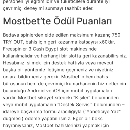
personeli iyi eğitimlidir ve tüketicilere durante iyi
çevrimiçi deneyimi sunmayı taahhüt eder.
Mostbet’te Ödül Puanları
Bedava spinlerden elde edilen maksimum kazanç 750
TRY OUT, bahis için geri kazanma katsayısı x60’dır.
Freespinler 3 Cash Egypt slot makinesinde
kullanılmalıdır ve herhangi bir slotta geri kazanabilirsiniz.
Hesabınızı silmek için destek hattıyla veya mevcut
başka bir yöntemle iletişime geçmeniz ve niyetinizi
onlara bildirmeniz gerekir. Mostbet’in hem bahis
bürosunun hem de çevrimiçi kumarhanenin hizmetlerinin
bulunduğu Android ve iOS için mobil uygulamaları
vardır. Mostbet sikayet sitedeki “Kişiler” bölümünden
veya mobil uygulamanın “Destek Servisi” bölümünden –
idareye başvurma formu aracılığıyla (“Yöneticiye Yaz”
düğmesi) ödeme yapabilirsiniz. Eğer bir boks
hayranıysanız, Mostbet bahislerinizi yapmak için