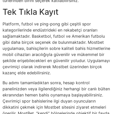
türlerinden birini seçerek katılabilirsiniz.
Tek Tıkla Kayıt
Platform, futbol ve ping-pong gibi çeşitli spor
kategorilerinde endüstrideki en rekabetçi oranları
sağlamaktadır. Basketbol, futbol ve Amerikan futbolu
gibi daha birçok seçenek de bulunmaktadır. Mostbet
uygulaması, bahisçilerin sobre kaliteli bahis hizmetlerine
mobil cihazları aracılığıyla güvenilir ve mükemmel bir
şekilde erişebilecekleri en güvenilir yoludur. Uygulamayı
çevrimiçi olarak indirerek Mostbet üzerinden birçok
kazanç elde edebilirsiniz.
Bu adımı tamamladıktan sonra, hesap kontrol
panelinizden veya ilgilendiğiniz herhangi bir canlı bülten
ekranından hemen bahis oynamaya başlayabilirsiniz.
Çevrimiçi spor bahislerine ilgi duyan oyuncuların
dikkatini çekmek için Mostbet sitesini ziyaret etmeleri
önerilir. MostBet, “kendi” bölgelerinde objektif bir fayda