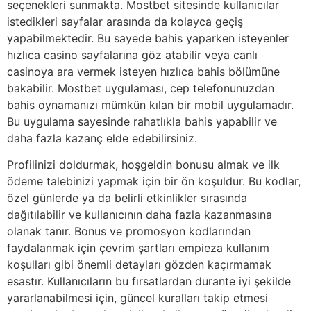
seçenekleri sunmakta. Mostbet sitesinde kullanıcılar
istedikleri sayfalar arasında da kolayca geçiş
yapabilmektedir. Bu sayede bahis yaparken isteyenler
hızlıca casino sayfalarına göz atabilir veya canlı
casinoya ara vermek isteyen hızlıca bahis bölümüne
bakabilir. Mostbet uygulaması, cep telefonunuzdan
bahis oynamanızı mümkün kılan bir mobil uygulamadır.
Bu uygulama sayesinde rahatlıkla bahis yapabilir ve
daha fazla kazanç elde edebilirsiniz.
Profilinizi doldurmak, hoşgeldin bonusu almak ve ilk
ödeme talebinizi yapmak için bir ön koşuldur. Bu kodlar,
özel günlerde ya da belirli etkinlikler sırasında
dağıtılabilir ve kullanıcının daha fazla kazanmasına
olanak tanır. Bonus ve promosyon kodlarından
faydalanmak için çevrim şartları empieza kullanım
koşulları gibi önemli detayları gözden kaçırmamak
esastır. Kullanıcıların bu fırsatlardan durante iyi şekilde
yararlanabilmesi için, güncel kuralları takip etmesi