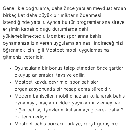
Genellikle doğrulama, daha önce yapılan mevduatlardan
birkaç kat daha büyük bir miktarın ödenmesi
istendiğinde yapılır. Ayrıca bu tür programlar ana siteye
erişimin kapalı olduğu durumlarda dahi
yüklenebilmektedir. Mostbet sporlarına bahis
oynamanıza izin veren uygulamaları nasıl indireceğinizi
öğrenmek için ilgili Mostbet mobil uygulamasına
gitmeniz yeterlidir.
Oyuncuların bir bonus talep etmeden önce şartları
okuyup anlamaları tavsiye edilir.
Mostbet kaydı, çevrimiçi spor bahisleri
organizasyonunda bir hesap açma sürecidir.
Modern bahisçiler, mobil cihazları kullanarak bahis
oynamayı, maçların video yayınlarını izlemeyi ve
diğer bahisçi işlevlerini kullanmayı giderek daha ?
ok tercih ediyor.
Mostbet bahis borsası Türkiye, karşıt görüşlere