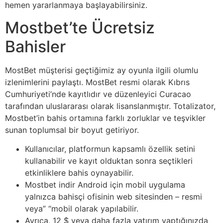
hemen yararlanmaya başlayabilirsiniz.
Mostbet’te Ücretsiz
Bahisler
MostBet müşterisi geçtiğimiz ay oyunla ilgili olumlu
izlenimlerini paylaştı. MostBet resmi olarak Kıbrıs
Cumhuriyeti’nde kayıtlıdır ve düzenleyici Curacao
tarafından uluslararası olarak lisanslanmıştır. Totalizator,
Mostbet’in bahis ortamına farklı zorluklar ve teşvikler
sunan toplumsal bir boyut getiriyor.
Kullanıcılar, platformun kapsamlı özellik setini
kullanabilir ve kayıt olduktan sonra seçtikleri
etkinliklere bahis oynayabilir.
Mostbet indir Android için mobil uygulama
yalnızca bahisçi ofisinin web sitesinden – resmi
veya” “mobil olarak yapılabilir.
Ayrıca, 12 $ veya daha fazla yatırım yaptığınızda