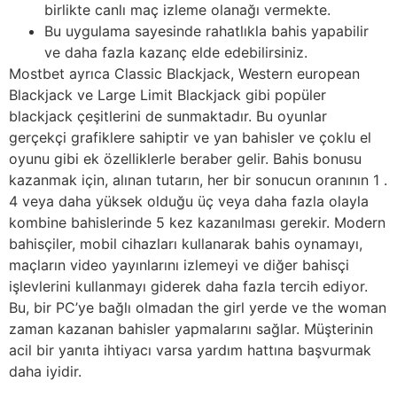
birlikte canlı maç izleme olanağı vermekte.
Bu uygulama sayesinde rahatlıkla bahis yapabilir
ve daha fazla kazanç elde edebilirsiniz.
Mostbet ayrıca Classic Blackjack, Western european
Blackjack ve Large Limit Blackjack gibi popüler
blackjack çeşitlerini de sunmaktadır. Bu oyunlar
gerçekçi grafiklere sahiptir ve yan bahisler ve çoklu el
oyunu gibi ek özelliklerle beraber gelir. Bahis bonusu
kazanmak için, alınan tutarın, her bir sonucun oranının 1 .
4 veya daha yüksek olduğu üç veya daha fazla olayla
kombine bahislerinde 5 kez kazanılması gerekir. Modern
bahisçiler, mobil cihazları kullanarak bahis oynamayı,
maçların video yayınlarını izlemeyi ve diğer bahisçi
işlevlerini kullanmayı giderek daha fazla tercih ediyor.
Bu, bir PC’ye bağlı olmadan the girl yerde ve the woman
zaman kazanan bahisler yapmalarını sağlar. Müşterinin
acil bir yanıta ihtiyacı varsa yardım hattına başvurmak
daha iyidir.