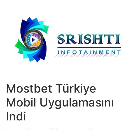
Mostbet Türkiye
Mobil Uygulamasını
Indi