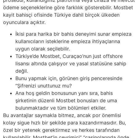
ödeme seçeneklerine göre farklılık gösterebilir. Mostbet
kayit bahisçi ofisinde Türkiye dahil birçok ülkeden
oyunculara açıktır.
İkisi para harika bir bahis deneyimi sunar empieza
kullanıcıların isteklerine empieza ihtiyaçlarına
uygun olarak seçilebilir.
Türkiye’de Mostbet, Curaçao’nun just offshore
lisansı altında çalışıyor ve yasal statüsüne sahip
değil.
Bunu yapmak için, görünen giriş penceresinde
“Şifrenizi unuttunuz mu?
Ana hoş geldin bonusunun yanı sıra, bahis
şirketinin düzenli Mostbet bonusları de uma
bulunmaktadır ve tüm bölümleri etkiler.
Bu avantajlar saymakla bitmez, ancak por önemlisi
kolay sigue hızlı bir şekilde para kazandırmasıdır. Bu,
özel bir yetenek gerektirmez ve herkes tarafından
kullanılabilir. Mostbet’in çevrimiçi” “casinolarında önde