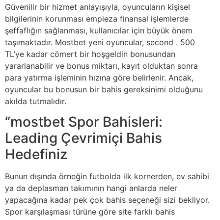
Güvenilir bir hizmet anlayışıyla, oyuncuların kişisel
bilgilerinin korunması empieza finansal işlemlerde
şeffaflığın sağlanması, kullanıcılar için büyük önem
taşımaktadır. Mostbet yeni oyuncular, second . 500
TL’ye kadar cömert bir hoşgeldin bonusundan
yararlanabilir ve bonus miktarı, kayıt olduktan sonra
para yatırma işleminin hızına göre belirlenir. Ancak,
oyuncular bu bonusun bir bahis gereksinimi olduğunu
akılda tutmalıdır.
“mostbet Spor Bahisleri:
Leading Çevrimiçi Bahis
Hedefiniz
Bunun dışında örneğin futbolda ilk kornerden, ev sahibi
ya da deplasman takımının hangi anlarda neler
yapacağına kadar pek çok bahis seçeneği sizi bekliyor.
Spor karşılaşması türüne göre site farklı bahis