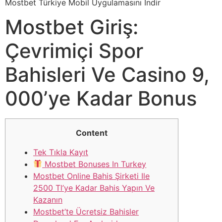
Mostbet Türkiye Mobil Uygulamasını Indir
Mostbet Giriş:
Çevrimiçi Spor
Bahisleri Ve Casino 9,
000’ye Kadar Bonus
Content
Tek Tıkla Kayıt
Mostbet Bonuses In Turkey
Mostbet Online Bahis Şirketi Ile
2500 Tl’ye Kadar Bahis Yapın Ve
Kazanın
Mostbet’te Ücretsiz Bahisler