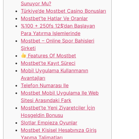
Sunuyor Mu?
Türkiye’de Mostbet Casino Bonusları
Mostbet’te Hatlar Ve Oranlar
%100 + 250fs 12$’dan Başlayan
Para Yatırma Işlemlerinde
Mostbet – Online Spor Bahisleri
Şirketi
Features Of Mostbet
Mostbet’te Kayıt Süreci
Mobil Uygulama Kullanmanın
Avantajları
Telefon Numarası Ile
Mostbet Mobil Uygulama Ile Web
Sitesi Arasındaki Fark
Mostbet’te Yeni Ziyaretçiler İçin
Hoşgeldin Bonusu
Slotlar Empieza Oyunlar
Mostbet Kişisel Hesabınıza Giriş
Yapma Talimatları