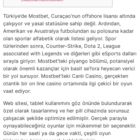
Türkiye’de Mostbet, Curaçao’nun offshore lisansı altında
çalışıyor ve yasal statüsüne sahip değil. Ardından,
Amerikan ve Avustralya futbolundan su polosuna kadar
olan sporlar alfabetik olarak listesi geliyor. Spor
türlerinden sonra, Counter–Strike, Dota 2, League
associated with Legends ve diğerleri gibi eSports dalları
sırayla giriyor. Mostbet’teki piyango bölümü, potansiyel
olarak önemli kazançlar için basit se?ora heyecan verici
bir yol sunuyor. Mostbet’teki Canlı Casino, gerçekten
otantik bir on line casino ortamında ilgi çekici bir oyun
vaat ediyor.
Web sitesi, tablet kullanımını göz önünde bulundurarak
özel olarak tasarlanmış ve her pill cihazında sorunsuz
çalışacak şekilde optimize edilmiştir. Gerçek parayla
oynayabileceğiniz oyunlar için mükemmel bir seçenektir.
Günün her saati ya da gece vakti, çeşitli oyun