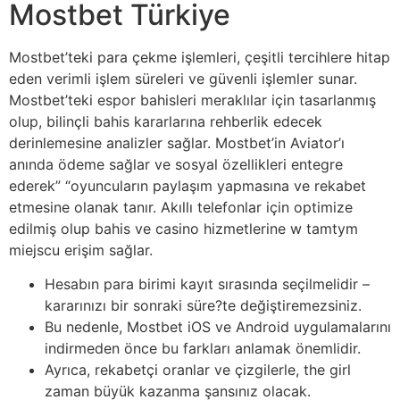
Mostbet Türkiye
Mostbet’teki para çekme işlemleri, çeşitli tercihlere hitap
eden verimli işlem süreleri ve güvenli işlemler sunar.
Mostbet’teki espor bahisleri meraklılar için tasarlanmış
olup, bilinçli bahis kararlarına rehberlik edecek
derinlemesine analizler sağlar. Mostbet’in Aviator’ı
anında ödeme sağlar ve sosyal özellikleri entegre
ederek” “oyuncuların paylaşım yapmasına ve rekabet
etmesine olanak tanır. Akıllı telefonlar için optimize
edilmiş olup bahis ve casino hizmetlerine w tamtym
miejscu erişim sağlar.
Hesabın para birimi kayıt sırasında seçilmelidir –
kararınızı bir sonraki süre?te değiştiremezsiniz.
Bu nedenle, Mostbet iOS ve Android uygulamalarını
indirmeden önce bu farkları anlamak önemlidir.
Ayrıca, rekabetçi oranlar ve çizgilerle, the girl
zaman büyük kazanma şansınız olacak.