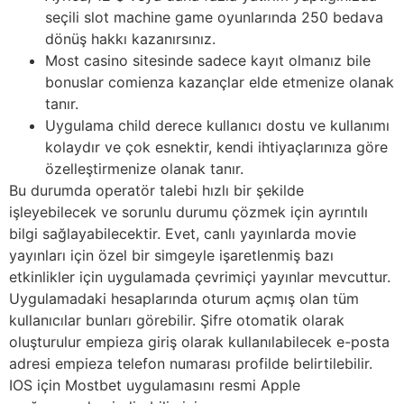
seçili slot machine game oyunlarında 250 bedava
dönüş hakkı kazanırsınız.
Most casino sitesinde sadece kayıt olmanız bile
bonuslar comienza kazançlar elde etmenize olanak
tanır.
Uygulama child derece kullanıcı dostu ve kullanımı
kolaydır ve çok esnektir, kendi ihtiyaçlarınıza göre
özelleştirmenize olanak tanır.
Bu durumda operatör talebi hızlı bir şekilde
işleyebilecek ve sorunlu durumu çözmek için ayrıntılı
bilgi sağlayabilecektir. Evet, canlı yayınlarda movie
yayınları için özel bir simgeyle işaretlenmiş bazı
etkinlikler için uygulamada çevrimiçi yayınlar mevcuttur.
Uygulamadaki hesaplarında oturum açmış olan tüm
kullanıcılar bunları görebilir. Şifre otomatik olarak
oluşturulur empieza giriş olarak kullanılabilecek e-posta
adresi empieza telefon numarası profilde belirtilebilir.
IOS için Mostbet uygulamasını resmi Apple