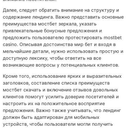
Далее, следует обратить внимание на структуру и
содержание лендинга. Важно представить основные
преимущества мостбет зеркала, указать
привлекательные бонусные предложения и
предложить пользователю протестировать mostbet
casino. Описывая достоинства мир бет и входя в
мельчайшие детали, нужно использовать простую и
доступную лексику, чтобы ответить на все
возникающие вопросы у потенциальных клиентов.
Кроме того, использование ярких и выразительных
заголовков, составление списка преимуществ
мостбет скачать и включение отзывов довольных
клиентов помогут усилить доверие посетителей и
настроить их на положительное восприятие
предложения. Важно также учитывать, что лендинг
должен быть адаптирован для мобильных
устройств, чтобы пользователи могли получить