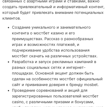
связанных с азартными играми и ставками, важно
создать привлекательный и информативный контент,
который будет привлекать внимание потенциальных
клиентов.
Создание уникального и занимательного
контента о мостбет казино и его
преимуществах. Рассказ о разнообразных
играх и возможностях платежей, и
подчеркивание удобства использования
мостбет скачать на различных устройствах.
Разработка и запуск рекламных кампаний в
разных социальных сетях и интернет-
площадках. Основной акцент должен быть
сделан на особенностях мостбет официальный
сайт и прививание доверия к бренду mosbet.
Проведение соревнований и акций для
зарегистрированных пользователей мостбет
casino, с различными призами и бонусами,