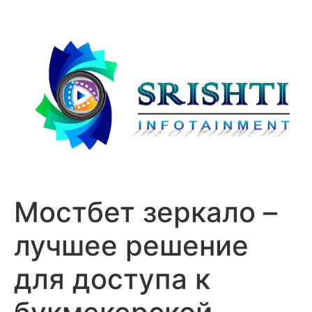
Мостбет зеркало –
лучшее решение
для доступа к