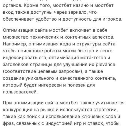
органов. Кроме того, мостбет казино и мостбет
вход также доступны через зеркало, что
обеспечивает удобство и доступность для игроков.
Оптимизация сайта мостбет включает в себя
множество технических и контентных аспектов.
Например, оптимизация кода и структуры сайта,
чтобы поисковые роботы могли быстро и легко
индексировать его, оптимизация мета-тегов и
заголовков страницы для улучшения их рlevance
(соответствие целевым запросам), а также
создание уникального и качественного контента,
который будет интересен и полезен для
пользователей.
При оптимизации сайта мостбет также учитывается
конкуренция на рынке и используются стратегии,
такие как поиск и использование ключевых слов и
фраз, связанных с индустрией игр и ставок, чтобы