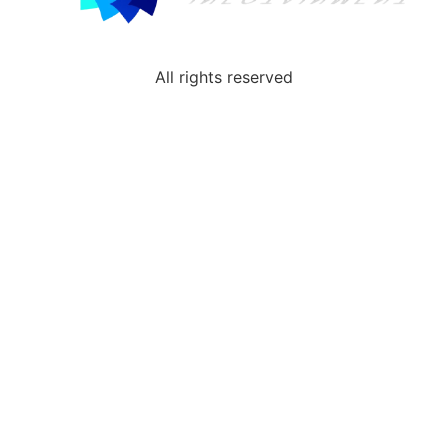
All rights reserved