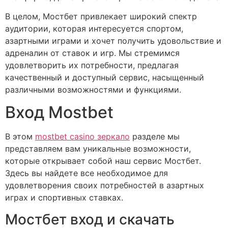
В целом, Мостбет привлекает широкий спектр
аудитории, которая интересуется спортом,
азартными играми и хочет получить удовольствие и
адреналин от ставок и игр. Мы стремимся
удовлетворить их потребности, предлагая
качественный и доступный сервис, насыщенный
различными возможностями и функциями.
Вход Mostbet
В этом
mostbet casino зеркало
разделе мы
представляем вам уникальные возможности,
которые открывает собой наш сервис Мостбет.
Здесь вы найдете все необходимое для
удовлетворения своих потребностей в азартных
играх и спортивных ставках.
Мостбет вход и скачать