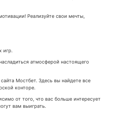
 мотивации! Реализуйте свои мечты,
 игр.
 насладиться атмосферой настоящего
сайта Мостбет. Здесь вы найдете все
рской конторе.
симо от того, что вас больше интересует
огут вам выиграть.