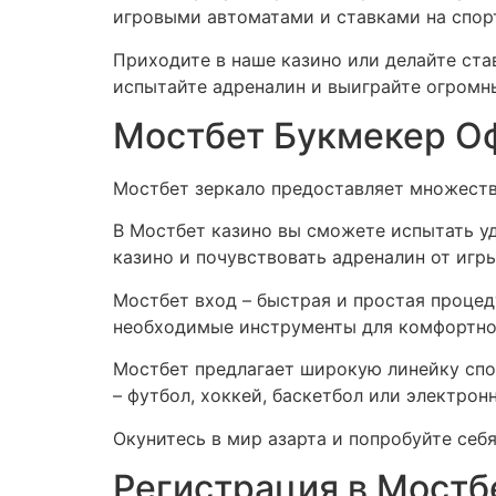
игровыми автоматами и ставками на спор
Приходите в наше казино или делайте став
испытайте адреналин и выиграйте огромны
Мостбет Букмекер О
Мостбет зеркало предоставляет множеств
В Мостбет казино вы сможете испытать у
казино и почувствовать адреналин от игры
Мостбет вход – быстрая и простая процед
необходимые инструменты для комфортног
Мостбет предлагает широкую линейку спор
– футбол, хоккей, баскетбол или электрон
Окунитесь в мир азарта и попробуйте себя
Регистрация в Мостб