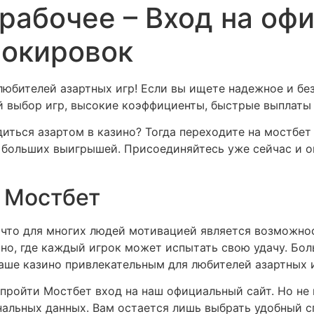
 рабочее – Вход на оф
локировок
любителей азартных игр! Если вы ищете надежное и без
й выбор игр, высокие коэффициенты, быстрые выплаты 
диться азартом в казино? Тогда переходите на мостбет
и больших выигрышей. Присоединяйтесь уже сейчас и 
 Мостбет
что для многих людей мотивацией является возможнос
но, где каждый игрок может испытать свою удачу. Бол
наше казино привлекательным для любителей азартных и
 пройти Мостбет вход на наш официальный сайт. Но не 
нальных данных. Вам остается лишь выбрать удобный 