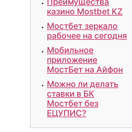
Преимущества
казино Mostbet KZ
Мостбет зеркало
рабочее на сегодня
Мобильное
приложение
МостБет на Айфон
Можно ли делать
ставки в БК
Мостбет без
ЕЦУПИС?