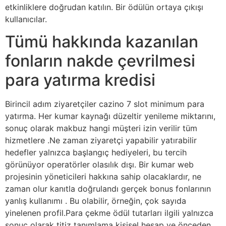
etkinliklere doğrudan katılın. Bir ödülün ortaya çıkışı
kullanıcılar.
Tümü hakkında kazanılan
fonların nakde çevrilmesi
para yatırma kredisi
Birincil adım ziyaretçiler cazino 7 slot minimum para
yatırma. Her kumar kaynağı düzeltir yenileme miktarını,
sonuç olarak makbuz hangi müşteri izin verilir tüm
hizmetlere .Ne zaman ziyaretçi yapabilir yatırabilir
hedefler yalnızca başlangıç hediyeleri, bu tercih
görünüyor operatörler olasılık dışı. Bir kumar web
projesinin yöneticileri hakkına sahip olacaklardır, ne
zaman olur kanıtla doğrulandı gerçek bonus fonlarının
yanlış kullanımı . Bu olabilir, örneğin, çok sayıda
yinelenen profil.Para çekme ödül tutarları ilgili yalnızca
sonuç olarak titiz tanımlama kişisel hesap ve önceden