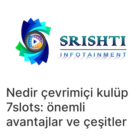
Nedir çevrimiçi kulüp
7slots: önemli
avantajlar ve çeşitler