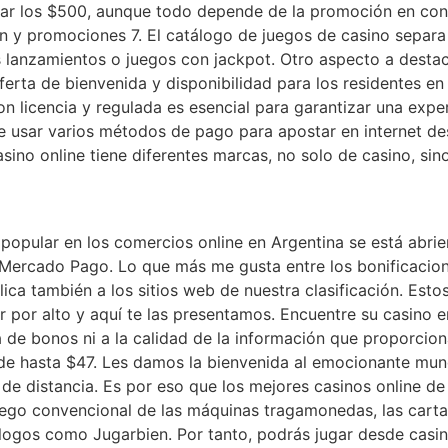
ar los $500, aunque todo depende de la promoción en conc
ón y promociones 7. El catálogo de juegos de casino separa 
 lanzamientos o juegos con jackpot. Otro aspecto a destac
ferta de bienvenida y disponibilidad para los residentes en 
n licencia y regulada es esencial para garantizar una exper
le usar varios métodos de pago para apostar en internet de
casino online tiene diferentes marcas, no solo de casino, si
opular en los comercios online en Argentina se está abrie
Mercado Pago. Lo que más me gusta entre los bonificacione
lica también a los sitios web de nuestra clasificación. Est
 por alto y aquí te las presentamos. Encuentre su casino en
 de bonos ni a la calidad de la información que proporcio
de hasta $47. Les damos la bienvenida al emocionante mund
ic de distancia. Es por eso que los mejores casinos online
uego convencional de las máquinas tragamonedas, las cartas 
ogos como Jugarbien. Por tanto, podrás jugar desde casino