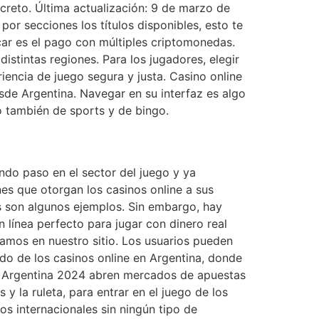
reto. Última actualización: 9 de marzo de
por secciones los títulos disponibles, esto te
ar es el pago con múltiples criptomonedas.
distintas regiones. Para los jugadores, elegir
iencia de juego segura y justa. Casino online
sde Argentina. Navegar en su interfaz es algo
no también de sports y de bingo.
ndo paso en el sector del juego y ya
s que otorgan los casinos online a sus
os son algunos ejemplos. Sin embargo, hay
 línea perfecto para jugar con dinero real
namos en nuestro sitio. Los usuarios pueden
o de los casinos online en Argentina, donde
 de Argentina 2024 abren mercados de apuestas
y la ruleta, para entrar en el juego de los
s internacionales sin ningún tipo de