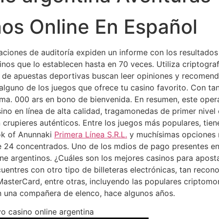
os Online En Español
aciones de auditoría expiden un informe con los resultados
sinos que lo establecen hasta en 70 veces. Utiliza criptogr
 de apuestas deportivas buscan leer opiniones y recomenda
n alguno de los juegos que ofrece tu casino favorito. Con t
tema. 000 ars en bono de bienvenida. En resumen, este ope
no en línea de alta calidad, tragamonedas de primer nivel
crupieres auténticos. Entre los juegos más populares, tien
ok of Anunnaki
Primera Línea S.R.L.
y muchísimas opciones m
a de 24 concentrados. Uno de los mdios de pago presentes 
ne argentinos. ¿Cuáles son los mejores casinos para apostar
entres con otro tipo de billeteras electrónicas, tan recon
, MasterCard, entre otras, incluyendo las populares criptom
n una compañera de elenco, hace algunos años.