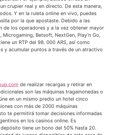
n crupier real y en directo. De esta manera,
dos. Y en la ruleta online en vivo, puedes
silla por la que apostaste. Debido a las
ión de los operadores y a la vez obtener mayor
 Microgaming, Betsoft, NextGen, Play’n Go,
 tiene un RTP del 98. 000 ARS, así como
s y acumular puntos a través de un atractivo
roup.com
de realizar recargas y retirar en
radicionales son las máquinas tragamonedas o
eúne en un mismo predio un hotel cinco
nsiones con más de 2000 máquinas
to te permitirá tomar decisiones informadas
gentinos en los casinos online. Es
 depósito tiene un bono del 50% hasta 20.
ariedad de juegos disponibles de esta casa de