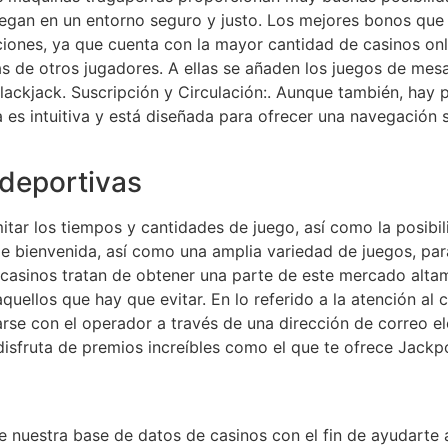
egan en un entorno seguro y justo. Los mejores bonos que 
iones, ya que cuenta con la mayor cantidad de casinos on
s de otros jugadores. A ellas se añaden los juegos de mesa
 blackjack. Suscripción y Circulación:. Aunque también, hay 
 es intuitiva y está diseñada para ofrecer una navegación se
 deportivas
mitar los tiempos y cantidades de juego, así como la posibi
e bienvenida, así como una amplia variedad de juegos, para
 casinos tratan de obtener una parte de este mercado alt
aquellos que hay que evitar. En lo referido a la atención al 
e con el operador a través de una dirección de correo ele
disfruta de premios increíbles como el que te ofrece Jackp
uestra base de datos de casinos con el fin de ayudarte a el