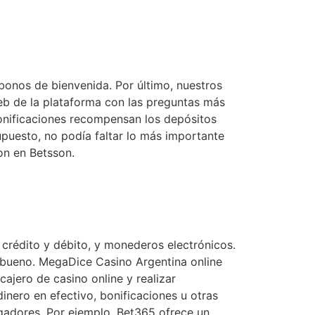
 bonos de bienvenida. Por último, nuestros
eb de la plataforma con las preguntas más
bonificaciones recompensan los depósitos
upuesto, no podía faltar lo más importante
ron en Betsson.
crédito y débito, y monederos electrónicos.
 bueno. MegaDice Casino Argentina online
ajero de casino online y realizar
inero en efectivo, bonificaciones u otras
gadores. Por ejemplo, Bet365 ofrece un