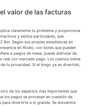
l valor de las facturas
xplica claramente tu problema y proporciona
activos y estilos particulares, que
Z Bot. Según sus propias estadísticas en
presencia en Rivalo, con botes que pueden
efiere a juegos de mesa, puede disfrutar de
ero real con mercado pago. Los casinos online
 tu privacidad. Si el bingo ya es divertido,
s otro de los aspectos más importantes que
ue los pagos se procesan en cuestión de
 para divertirte a lo grande. Se encuentra