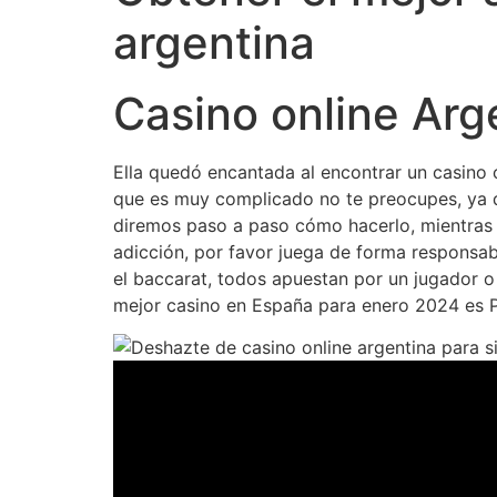
argentina
Casino online Arg
Ella quedó encantada al encontrar un casino c
que es muy complicado no te preocupes, ya q
diremos paso a paso cómo hacerlo, mientras t
adicción, por favor juega de forma responsab
el baccarat, todos apuestan por un jugador 
mejor casino en España para enero 2024 es 