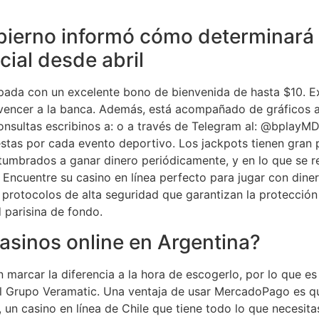
obierno informó cómo determinará e
cial desde abril
ada con un excelente bono de bienvenida de hasta $10. E
 vencer a la banca. Además, está acompañado de gráficos atr
consultas escribinos a: o a través de Telegram al: @bplayMD
tas por cada evento deportivo. Los jackpots tienen gran 
stumbrados a ganar dinero periódicamente, y en lo que se r
. Encuentre su casino en línea perfecto para jugar con din
otocolos de alta seguridad que garantizan la protección de
 parisina de fondo.
asinos online en Argentina?
marcar la diferencia a la hora de escogerlo, por lo que e
del Grupo Veramatic. Una ventaja de usar MercadoPago es q
un casino en línea de Chile que tiene todo lo que necesitas