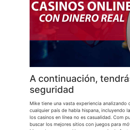
A continuación, tendrás
seguridad
Mike tiene una vasta experiencia analizando 
cualquier país de habla hispana, incluyendo
los casinos en línea no es casualidad. Com p
buscar los mejores sitios con juegos para mó