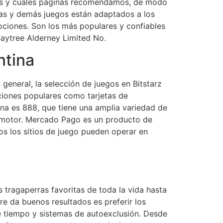
mos y cuáles páginas recomendamos, de modo
das y demás juegos están adaptados a los
ciones. Son los más populares y confiables
Baytree Alderney Limited No.
ntina
 general, la selección de juegos en Bitstarz
pciones populares como tarjetas de
tina es 888, que tiene una amplia variedad de
o motor. Mercado Pago es un producto de
os los sitios de juego pueden operar en
 tragaperras favoritas de toda la vida hasta
re da buenos resultados es preferir los
e tiempo y sistemas de autoexclusión. Desde