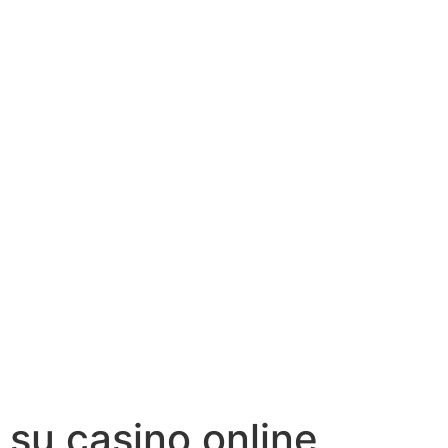
 su casino online