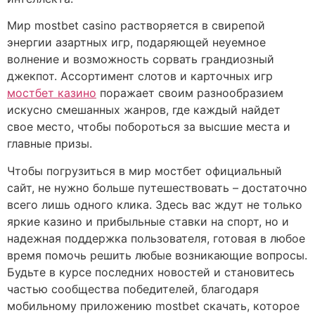
Мир mostbet casino растворяется в свирепой
энергии азартных игр, подаряющей неуемное
волнение и возможность сорвать грандиозный
джекпот. Ассортимент слотов и карточных игр
мостбет казино
поражает своим разнообразием
искусно смешанных жанров, где каждый найдет
свое место, чтобы побороться за высшие места и
главные призы.
Чтобы погрузиться в мир мостбет официальный
сайт, не нужно больше путешествовать – достаточно
всего лишь одного клика. Здесь вас ждут не только
яркие казино и прибыльные ставки на спорт, но и
надежная поддержка пользователя, готовая в любое
время помочь решить любые возникающие вопросы.
Будьте в курсе последних новостей и становитесь
частью сообщества победителей, благодаря
мобильному приложению mostbet скачать, которое