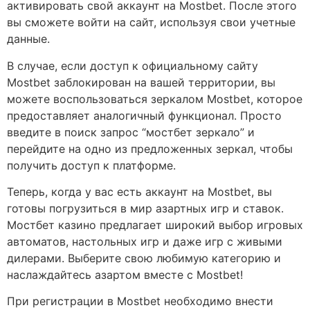
активировать свой аккаунт на Mostbet. После этого
вы сможете войти на сайт, используя свои учетные
данные.
В случае, если доступ к официальному сайту
Mostbet заблокирован на вашей территории, вы
можете воспользоваться зеркалом Mostbet, которое
предоставляет аналогичный функционал. Просто
введите в поиск запрос “мостбет зеркало” и
перейдите на одно из предложенных зеркал, чтобы
получить доступ к платформе.
Теперь, когда у вас есть аккаунт на Mostbet, вы
готовы погрузиться в мир азартных игр и ставок.
Мостбет казино предлагает широкий выбор игровых
автоматов, настольных игр и даже игр с живыми
дилерами. Выберите свою любимую категорию и
наслаждайтесь азартом вместе с Mostbet!
При регистрации в Mostbet необходимо внести