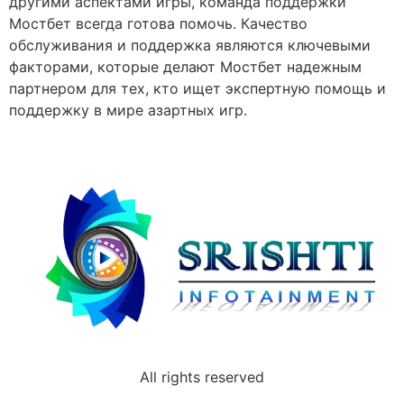
другими аспектами игры, команда поддержки
Мостбет всегда готова помочь. Качество
обслуживания и поддержка являются ключевыми
факторами, которые делают Мостбет надежным
партнером для тех, кто ищет экспертную помощь и
поддержку в мире азартных игр.
All rights reserved