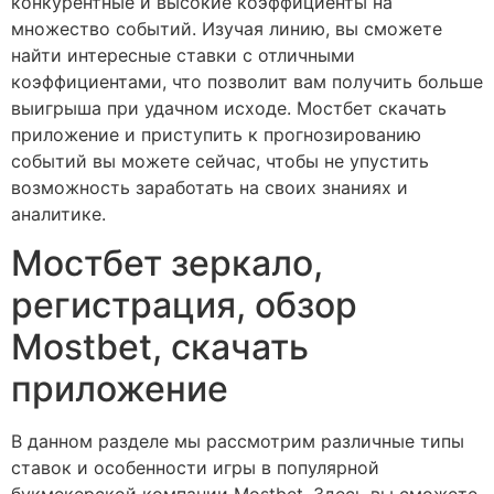
конкурентные и высокие коэффициенты на
множество событий. Изучая линию, вы сможете
найти интересные ставки с отличными
коэффициентами, что позволит вам получить больше
выигрыша при удачном исходе. Мостбет скачать
приложение и приступить к прогнозированию
событий вы можете сейчас, чтобы не упустить
возможность заработать на своих знаниях и
аналитике.
Мостбет зеркало,
регистрация, обзор
Mostbet, скачать
приложение
В данном разделе мы рассмотрим различные типы
ставок и особенности игры в популярной