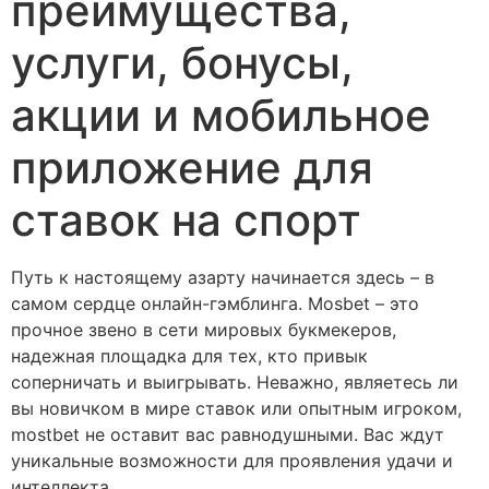
преимущества,
услуги, бонусы,
акции и мобильное
приложение для
ставок на спорт
Путь к настоящему азарту начинается здесь – в
самом сердце онлайн-гэмблинга. Mosbet – это
прочное звено в сети мировых букмекеров,
надежная площадка для тех, кто привык
соперничать и выигрывать. Неважно, являетесь ли
вы новичком в мире ставок или опытным игроком,
mostbet не оставит вас равнодушными. Вас ждут
уникальные возможности для проявления удачи и
интеллекта.