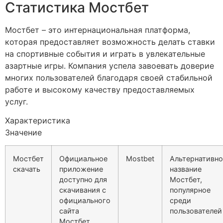
Статистика Мостбет
Мостбет – это интернациональная платформа,
которая предоставляет возможность делать ставки
на спортивные события и играть в увлекательные
азартные игры. Компания успела завоевать доверие
многих пользователей благодаря своей стабильной
работе и высокому качеству предоставляемых
услуг.
Характеристика
Значение
Мостбет
Официальное
Mostbet
Альтернативно
скачать
приложение
название
доступно для
Мостбет,
скачивания с
популярное
официального
среди
сайта
пользователей
Мостбет