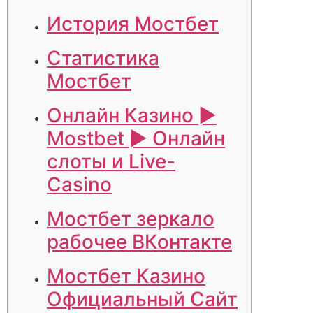
История Мостбет
Статистика
Мостбет
Онлайн Казино ►
Mostbet ► Онлайн
слоты и Live-
Casino
Мостбет зеркало
рабочее ВКонтакте
Мостбет Казино
Официальный Сайт