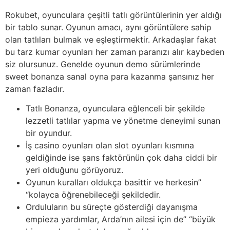
Rokubet, oyunculara çeşitli tatlı görüntülerinin yer aldığı
bir tablo sunar. Oyunun amacı, aynı görüntülere sahip
olan tatlıları bulmak ve eşleştirmektir. Arkadaşlar fakat
bu tarz kumar oyunları her zaman paranızı alır kaybeden
siz olursunuz. Genelde oyunun demo sürümlerinde
sweet bonanza sanal oyna para kazanma şansınız her
zaman fazladır.
Tatlı Bonanza, oyunculara eğlenceli bir şekilde
lezzetli tatlılar yapma ve yönetme deneyimi sunan
bir oyundur.
İş casino oyunları olan slot oyunları kısmına
geldiğinde ise şans faktörünün çok daha ciddi bir
yeri olduğunu görüyoruz.
Oyunun kuralları oldukça basittir ve herkesin”
“kolayca öğrenebileceği şekildedir.
Orduluların bu süreçte gösterdiği dayanışma
empieza yardımlar, Arda’nın ailesi için de” “büyük