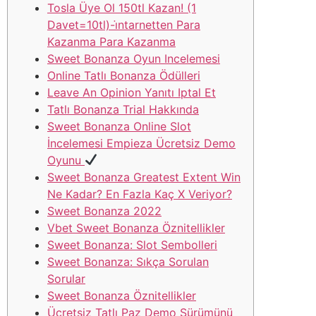
Tosla Üye Ol 150tl Kazan! (1
Davet=10tl)-i̇ntarnetten Para
Kazanma Para Kazanma
Sweet Bonanza Oyun Incelemesi
Online Tatlı Bonanza Ödülleri
Leave An Opinion Yanıtı Iptal Et
Tatlı Bonanza Trial Hakkında
Sweet Bonanza Online Slot
İncelemesi Empieza Ücretsiz Demo
Oyunu
Sweet Bonanza Greatest Extent Win
Ne Kadar? En Fazla Kaç X Veriyor?
Sweet Bonanza 2022
Vbet Sweet Bonanza Öznitellikler
Sweet Bonanza: Slot Sembolleri
Sweet Bonanza: Sıkça Sorulan
Sorular
Sweet Bonanza Öznitellikler
Ücretsiz Tatlı Paz Demo Sürümünü