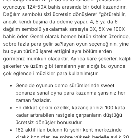
oyuncuya 12X-50X bahis arasında bir ödül kazandırır.
Dağılım sembolü sizi ücretsiz dönüşlere” “götürebilir,
ancak kendi başına da ödeme yapar. 4, 5 ya da 6
dağılım sembolü yakalamak sırasıyla 3X, 5X ve 100X
bahis öder. Genel olarak hemen bütün siteler üzerinde,
sobre fazla para gelir sa?layan oyun seçeneğinin, yine
bu oyun türünü işaret ettiğini aynı bölümlerden
görmeniz mümkün olacaktır. Ayrıca kare şekerler, kalpli
şekerler ve üzüm gibi temaların yer aldığı bu oyunda
çok eğlenceli müzikler para kullanılmıştır.
Genelde oyunun demo sürümlerinde sweet
bonanza sanal oyna para kazanma şansınız her
zaman fazladır.
En dikkat çekici özellik, kazançlarınızı 100 kata
kadar artırabilen rastgele çarpanların düştüğü
ücretsiz dönüşler bonusudur.
162 aktif ilan bulunn Kırşehir kent merkezinde
kiralık konutlar ise sobre yüksek bedelle aylık 20