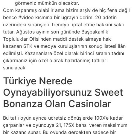
görmeniz mümkün olacaktır.
Com kapanmış olabilir ama bizim arşiv de hiç fena değil
bence #video kısmına bir uğrayın derim. 20 adetin
üzerindeki siparişleri Trendyol iptal etme hakkını saklı
tutar. Ağustos ayının son gününde Başbakanlık
Topluluklar Ofisi’nden maddî destek almaya hak
kazanan STK ve medya kuruluşlarının sonuç listesi ilân
edilmişti. Kazananlara özel olarak birinci sıranın tadını
çıkarmanız için özel olarak hazırlanmış tatlılar
sunulacak.
Türkiye Nerede
Oynayabiliyorsunuz Sweet
Bonanza Olan Casinolar
Bu tatlı oyun ayrıca ücretsiz dönüşlerde 100X’e kadar
çarpanlar ve oyuncuya 21, 175X bahsi veren maksimum
bir kazanç sunar. Bu oyunda gerçekten sadece bir