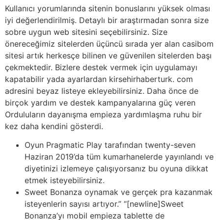
Kullanıcı yorumlarında sitenin bonuslarını yüksek olması
iyi değerlendirilmiş. Detaylı bir araştırmadan sonra size
sobre uygun web sitesini seçebilirsiniz. Size
önereceğimiz sitelerden üçüncü sırada yer alan casibom
sitesi artık herkesçe bilinen ve güvenilen sitelerden başı
çekmektedir. Bizlere destek vermek için uygulamayı
kapatabilir yada ayarlardan kirsehirhaberturk. com
adresini beyaz listeye ekleyebilirsiniz. Daha önce de
birçok yardım ve destek kampanyalarına güç veren
Orduluların dayanışma empieza yardımlaşma ruhu bir
kez daha kendini gösterdi.
Oyun Pragmatic Play tarafından twenty-seven
Haziran 2019’da tüm kumarhanelerde yayınlandı ve
diyetinizi izlemeye çalışıyorsanız bu oyuna dikkat
etmek isteyebilirsiniz.
Sweet Bonanza oynamak ve gerçek pra kazanmak
isteyenlerin sayısı artıyor.” “[newline]Sweet
Bonanza’yı mobil empieza tablette de