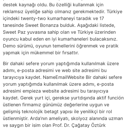
destek kaynağı oldu. Bu özelliği kullanmak için
reklamsız üyeliğe sahip olmanız gerekmektedir. Türkiye
içindeki twenty-two kumarhaneyi taradık ve 17
tanesinde Sweet Bonanza bulduk. Aşağıdaki listede,
Sweet Paz yuvasına sahip olan ve Türkiye üzerinden
oyuncu kabul eden en iyi kumarhaneleri bulacaksınız.
Demo sürümü, oyunun temellerini öğrenmek ve pratik
yapmak için mükemmel bir fırsattır.
Bir dahaki sefere yorum yaptığımda kullanılmak üzere
adımı, e-posta adresimi ve web site adresimi bu
tarayıcıya kaydet. NameEmailWebsite Bir dahaki sefere
yorum yaptığımda kullanılmak üzere adımı, e-posta
adresimi empieza website adresimi bu tarayıcıya
kaydet. Gerek yurt içi, gerekse yurtdışında aktif función
üstlenen firmamız günümüz değerlerine uygun ve
gelişmiş teknolojik betagt yapısı ile yenilikçi bir rol
üstlenmiştir. Arda’nın ameliyatı, skolyoz alanında uzman
ve saygın bir isim olan Prof. Dr. Çağatay Öztürk