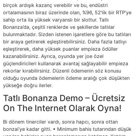
birçok ardışık kazanç verebilir ve bu, endüstri
ortalamasının biraz üzerinde olan, %96, 52’lik bir RTP’ye
sahip orta ila yüksek varyanslı bir slottur. Tatlı
Bonanza’da, çeşitli renklerde ve şekillerde tatlılar
bulunmaktadır. Sizden istenen işaretlere göre bu tatlıları
bir araya getirerek eşleştirebilirsiniz. Daha fazla tatlıyı
eşleştirerek, daha yüksek puanlar empieza ödüller
kazanabilirsiniz. Ayrıca, oyunda yer joe özel
güçlendiricileri kullanarak avantaj sağlayabilir empieza
rekorlar kırabilirsiniz. Düzenli ödemenin söz konusu
olduğu oyunda ödemelerin ödeme aralığı çok düşükten
yükseğe doğru ilerler.
Tatlı Bonanza Demo – Ücretsiz
On The Internet Olarak Oyna!
Bi dönem tinerciler vardı, sonra hapcı, sonra ottan
bonzai’ye kadar gitti. • Minimum bahis tutarından düşük