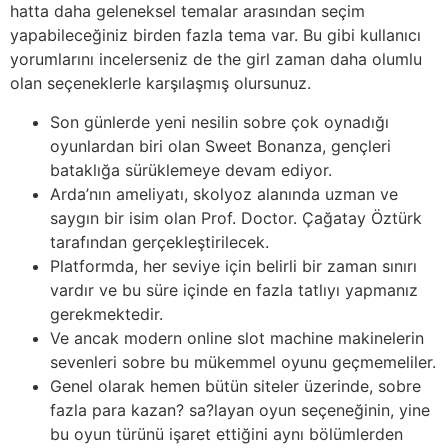
hatta daha geleneksel temalar arasından seçim
yapabileceğiniz birden fazla tema var. Bu gibi kullanıcı
yorumlarını incelerseniz de the girl zaman daha olumlu
olan seçeneklerle karşılaşmış olursunuz.
Son günlerde yeni nesilin sobre çok oynadığı
oyunlardan biri olan Sweet Bonanza, gençleri
bataklığa sürüklemeye devam ediyor.
Arda’nın ameliyatı, skolyoz alanında uzman ve
saygın bir isim olan Prof. Doctor. Çağatay Öztürk
tarafından gerçekleştirilecek.
Platformda, her seviye için belirli bir zaman sınırı
vardır ve bu süre içinde en fazla tatlıyı yapmanız
gerekmektedir.
Ve ancak modern online slot machine makinelerin
sevenleri sobre bu mükemmel oyunu geçmemeliler.
Genel olarak hemen bütün siteler üzerinde, sobre
fazla para kazan? sa?layan oyun seçeneğinin, yine
bu oyun türünü işaret ettiğini aynı bölümlerden