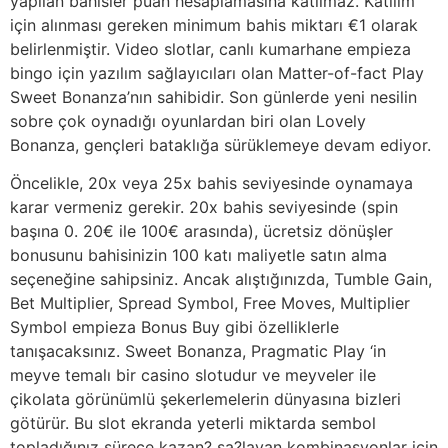
yapılan bahisler puan hesaplamasına katılmaz. Katılım
için alınması gereken minimum bahis miktarı €1 olarak
belirlenmiştir. Video slotlar, canlı kumarhane empieza
bingo için yazılım sağlayıcıları olan Matter-of-fact Play
Sweet Bonanza’nın sahibidir. Son günlerde yeni nesilin
sobre çok oynadığı oyunlardan biri olan Lovely
Bonanza, gençleri bataklığa sürüklemeye devam ediyor.
Öncelikle, 20x veya 25x bahis seviyesinde oynamaya
karar vermeniz gerekir. 20x bahis seviyesinde (spin
başına 0. 20€ ile 100€ arasında), ücretsiz dönüşler
bonusunu bahisinizin 100 katı maliyetle satın alma
seçeneğine sahipsiniz. Ancak alıştığınızda, Tumble Gain,
Bet Multiplier, Spread Symbol, Free Moves, Multiplier
Symbol empieza Bonus Buy gibi özelliklerle
tanışacaksınız. Sweet Bonanza, Pragmatic Play ‘in
meyve temalı bir casino slotudur ve meyveler ile
çikolata görünümlü şekerlemelerin dünyasına bizleri
götürür. Bu slot ekranda yeterli miktarda sembol
topladığınız sürece kazan? sa?layan kombinasyonlar için