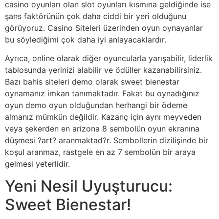
casino oyunları olan slot oyunları kısmına geldiğinde ise
şans faktörünün çok daha ciddi bir yeri olduğunu
görüyoruz. Casino Siteleri üzerinden oyun oynayanlar
bu söylediğimi çok daha iyi anlayacaklardır.
Ayrıca, online olarak diğer oyuncularla yarışabilir, liderlik
tablosunda yerinizi alabilir ve ödüller kazanabilirsiniz.
Bazı bahis siteleri demo olarak sweet bienestar
oynamanız imkan tanımaktadır. Fakat bu oynadığınız
oyun demo oyun olduğundan herhangi bir ödeme
almanız mümkün değildir. Kazanç için aynı meyveden
veya şekerden en arizona 8 sembolün oyun ekranına
düşmesi ?art? aranmaktad?r. Sembollerin dizilişinde bir
koşul aranmaz, rastgele en az 7 sembolün bir araya
gelmesi yeterlidir.
Yeni Nesil Uyuşturucu:
Sweet Bienestar!