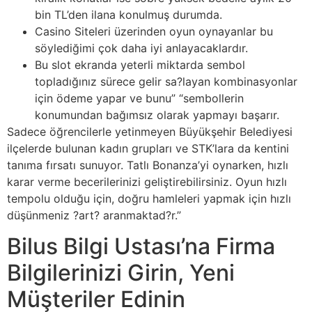
bin TL’den ilana konulmuş durumda.
Casino Siteleri üzerinden oyun oynayanlar bu
söylediğimi çok daha iyi anlayacaklardır.
Bu slot ekranda yeterli miktarda sembol
topladığınız sürece gelir sa?layan kombinasyonlar
için ödeme yapar ve bunu” “sembollerin
konumundan bağımsız olarak yapmayı başarır.
Sadece öğrencilerle yetinmeyen Büyükşehir Belediyesi
ilçelerde bulunan kadın grupları ve STK’lara da kentini
tanıma fırsatı sunuyor. Tatlı Bonanza’yi oynarken, hızlı
karar verme becerilerinizi geliştirebilirsiniz. Oyun hızlı
tempolu olduğu için, doğru hamleleri yapmak için hızlı
düşünmeniz ?art? aranmaktad?r.”
Bilus Bilgi Ustası’na Firma
Bilgilerinizi Girin, Yeni
Müşteriler Edinin