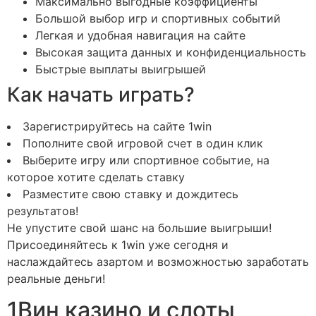
Максимально выгодные коэффициенты
Большой выбор игр и спортивных событий
Легкая и удобная навигация на сайте
Высокая защита данных и конфиденциальность
Быстрые выплаты выигрышей
Как начать играть?
Зарегистрируйтесь на сайте 1win
Пополните свой игровой счет в один клик
Выберите игру или спортивное событие, на
которое хотите сделать ставку
Разместите свою ставку и дождитесь
результатов!
Не упустите свой шанс на большие выигрыши!
Присоединяйтесь к 1win уже сегодня и
наслаждайтесь азартом и возможностью заработать
реальные деньги!
1Вин казино и слоты