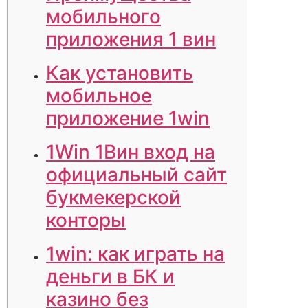
мобильного
приложения 1 вин
Как установить
мобильное
приложение 1win
1Win 1Вин вход на
официальный сайт
букмекерской
конторы
1win: как играть на
деньги в БК и
казино без