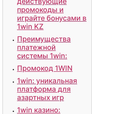
действующие
промокоды и
играйте бонусами в
1win KZ
Преимущества
платежной
системы 1win:
Промокод 1WIN
1win: уникальная
платформа для
азартных игр
1win казино: