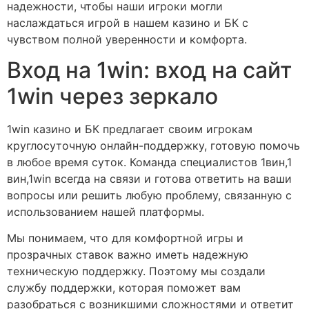
надежности, чтобы наши игроки могли
наслаждаться игрой в нашем казино и БК с
чувством полной уверенности и комфорта.
Вход на 1win: вход на сайт
1win через зеркало
1win казино и БК предлагает своим игрокам
круглосуточную онлайн-поддержку, готовую помочь
в любое время суток. Команда специалистов 1вин,1
вин,1win всегда на связи и готова ответить на ваши
вопросы или решить любую проблему, связанную с
использованием нашей платформы.
Мы понимаем, что для комфортной игры и
прозрачных ставок важно иметь надежную
техническую поддержку. Поэтому мы создали
службу поддержки, которая поможет вам
разобраться с возникшими сложностями и ответит