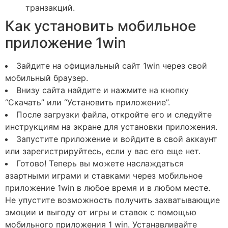
транзакций.
Как установить мобильное
приложение 1win
Зайдите на официальный сайт 1win через свой
мобильный браузер.
Внизу сайта найдите и нажмите на кнопку
“Скачать” или “Установить приложение”.
После загрузки файла, откройте его и следуйте
инструкциям на экране для установки приложения.
Запустите приложение и войдите в свой аккаунт
или зарегистрируйтесь, если у вас его еще нет.
Готово! Теперь вы можете наслаждаться
азартными играми и ставками через мобильное
приложение 1win в любое время и в любом месте.
Не упустите возможность получить захватывающие
эмоции и выгоду от игры и ставок с помощью
мобильного приложения 1 win. Устанавливайте