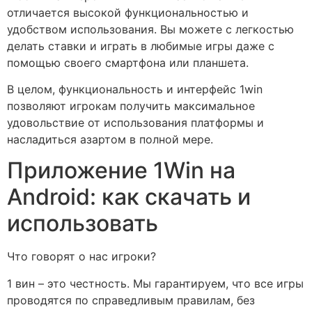
отличается высокой функциональностью и
удобством использования. Вы можете с легкостью
делать ставки и играть в любимые игры даже с
помощью своего смартфона или планшета.
В целом, функциональность и интерфейс 1win
позволяют игрокам получить максимальное
удовольствие от использования платформы и
насладиться азартом в полной мере.
Приложение 1Win на
Android: как скачать и
использовать
Что говорят о нас игроки?
1 вин – это честность. Мы гарантируем, что все игры
проводятся по справедливым правилам, без