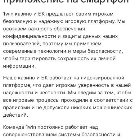
1win казино и БК предлагает своим игрокам
безопасную и надежную игровую платформу. Мы
осознаем важность обеспечения
конфиденциальности и защиты данных наших
пользователей, поэтому мы применяем
современные технологии и меры безопасности,
чтобы гарантировать сохранность их личной
информации.
Наше казино и БК работает на лицензированной
платформе, что дает игрокам уверенность в нашей
надежности и честности. Мы следим за тем, чтобы
все игровые процессы проходили в соответствии с
правилами и не допускали никаких мошеннических
действий.
Команда 1win постоянно работает над
совершенствованием системы безопасности и