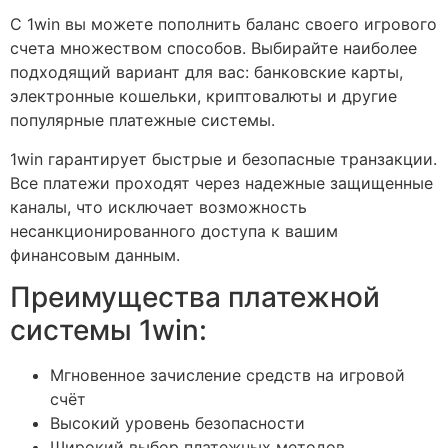
С 1win вы можете пополнить баланс своего игрового
счета множеством способов. Выбирайте наиболее
подходящий вариант для вас: банковские карты,
электронные кошельки, криптовалюты и другие
популярные платежные системы.
1win гарантирует быстрые и безопасные транзакции.
Все платежи проходят через надежные защищенные
каналы, что исключает возможность
несанкционированного доступа к вашим
финансовым данным.
Преимущества платежной
системы 1win:
Мгновенное зачисление средств на игровой
счёт
Высокий уровень безопасности
Широкий выбор платежных методов