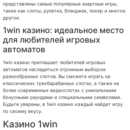
представлены самые популярные азартные игры,
такие как слоты, рулетка, блэкджек, покер и многое
другое.
1win казино: идеальное место
для любителей игровых
автоматов
1win казино приглашает любителей игровых
автоматов насладиться огромным выбором
разнообразных слотов. Вы сможете играть на
классических трехбарабанных слотах, а также на
более современных видеослотах с уникальными
бонусными раундами и специальными символами.
Будьте уверены, в 1win казино каждый найдет игру
по своему вкусу.
Казино 1win