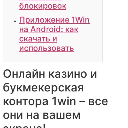
блокировок
Приложение 1Win
на Android: как
скачать и
использовать
Онлайн казино и
букмекерская
контора 1win – все
они на вашем