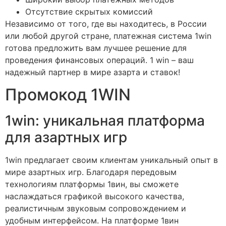
Отсутствие скрытых комиссий
Независимо от того, где вы находитесь, в России
или любой другой стране, платежная система 1win
готова предложить вам лучшее решение для
проведения финансовых операций. 1 win – ваш
надежный партнер в мире азарта и ставок!
Промокод 1WIN
1win: уникальная платформа
для азартных игр
1win предлагает своим клиентам уникальный опыт в
мире азартных игр. Благодаря передовым
технологиям платформы 1вин, вы сможете
наслаждаться графикой высокого качества,
реалистичным звуковым сопровождением и
удобным интерфейсом. На платформе 1вин