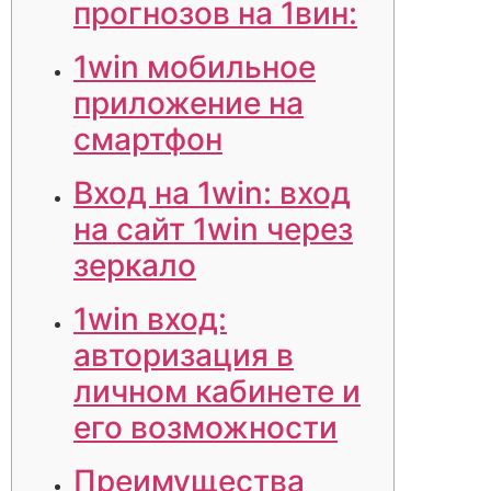
прогнозов на 1вин:
1win мобильное
приложение на
смартфон
Вход на 1win: вход
на сайт 1win через
зеркало
1win вход:
авторизация в
личном кабинете и
его возможности
Преимущества