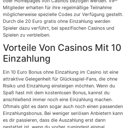
oder Homepages von Casinos bezogen werden. VIP-
Mitglieder erhalten für ihre regelmäßige Teilnahme
möglicherweise spezielle Codes zur Verfügung gestellt.
Durch die 20 Euro gratis ohne Einzahlung werden
Spieler dazu verführt, bei spezifischen Casinos und
Spielen zu verbleiben.
Vorteile Von Casinos Mit 10
Einzahlung
Ein 10 Euro Bonus ohne Einzahlung im Casino ist eine
attraktive Gelegenheit für Glücksspiel-Fans, die ohne
Risiko und Einzahlung einsteigen möchten. Wenn du
Spaß hast mit dem kostenlosen Bonus, kannst du
anschließend immer noch eine Einzahlung machen.
Oftmals gibt es dann sogar auch noch einen passenden
Einzahlungsbonus. Bei weniger seriösen Anbietern kann
es dir passieren, dass die Auszahlung erst dann
gestattet ist, wenn du vorher zumindest einmal