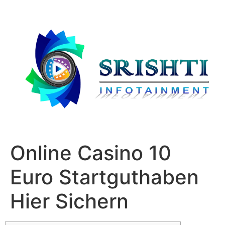
Online Casino 10
Euro Startguthaben
Hier Sichern