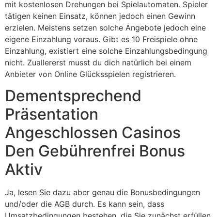
mit kostenlosen Drehungen bei Spielautomaten. Spieler
tätigen keinen Einsatz, können jedoch einen Gewinn
erzielen. Meistens setzen solche Angebote jedoch eine
eigene Einzahlung voraus. Gibt es 10 Freispiele ohne
Einzahlung, existiert eine solche Einzahlungsbedingung
nicht. Zuallererst musst du dich natürlich bei einem
Anbieter von Online Glücksspielen registrieren.
Dementsprechend
Präsentation
Angeschlossen Casinos
Den Gebührenfrei Bonus
Aktiv
Ja, lesen Sie dazu aber genau die Bonusbedingungen
und/oder die AGB durch. Es kann sein, dass
Umsatzbedingungen bestehen, die Sie zunächst erfüllen