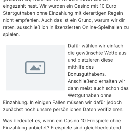
eingezahlt hast. Wir würden ein Casino mit 10 Euro
Startguthaben ohne Einzahlung mit derartigen Regeln
nicht empfehlen. Auch das ist ein Grund, warum wir dir
raten, ausschließlich in lizenzierten Online-Spielhallen zu
spielen.
Dafür wählen wir einfach
die gewünschte Wette aus
und platzieren diese
mithilfe des
Bonusguthabens.
Anschließend erhalten wir
dann meist auch schon das
Wettguthaben ohne
Einzahlung. In einigen Fällen müssen wir dafür jedoch
zunächst noch unsere persönlichen Daten verifizieren.
Was bedeutet es, wenn ein Casino 10 Freispiele ohne
Einzahlung anbietet? Freispiele sind gleichbedeutend