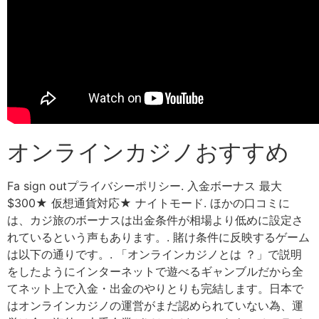
オンラインカジノおすすめ
Fa sign outプライバシーポリシー. 入金ボーナス 最大
$300★ 仮想通貨対応★ ナイトモード. ほかの口コミに
は、カジ旅のボーナスは出金条件が相場より低めに設定さ
れているという声もあります。. 賭け条件に反映するゲーム
は以下の通りです。. 「オンラインカジノとは ？」で説明
をしたようにインターネットで遊べるギャンブルだから全
てネット上で入金・出金のやりとりも完結します。日本で
はオンラインカジノの運営がまだ認められていない為、運