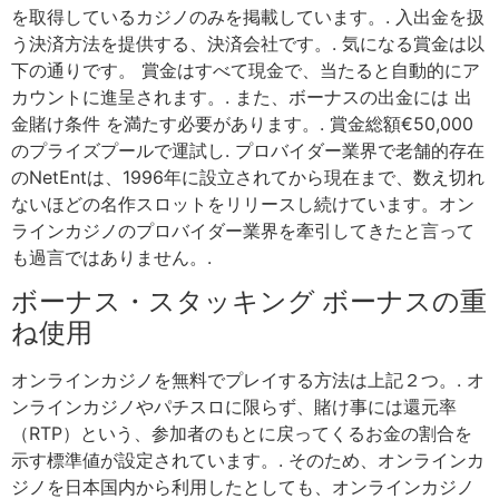
を取得しているカジノのみを掲載しています。. 入出金を扱
う決済方法を提供する、決済会社です。. 気になる賞金は以
下の通りです。 賞金はすべて現金で、当たると自動的にア
カウントに進呈されます。. また、ボーナスの出金には 出
金賭け条件 を満たす必要があります。. 賞金総額€50,000
のプライズプールで運試し. プロバイダー業界で老舗的存在
のNetEntは、1996年に設立されてから現在まで、数え切れ
ないほどの名作スロットをリリースし続けています。オン
ラインカジノのプロバイダー業界を牽引してきたと言って
も過言ではありません。.
ボーナス・スタッキング ボーナスの重
ね使用
オンラインカジノを無料でプレイする方法は上記２つ。. オ
ンラインカジノやパチスロに限らず、賭け事には還元率
（RTP）という、参加者のもとに戻ってくるお金の割合を
示す標準値が設定されています。. そのため、オンラインカ
ジノを日本国内から利用したとしても、オンラインカジノ