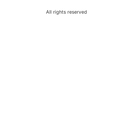
All rights reserved