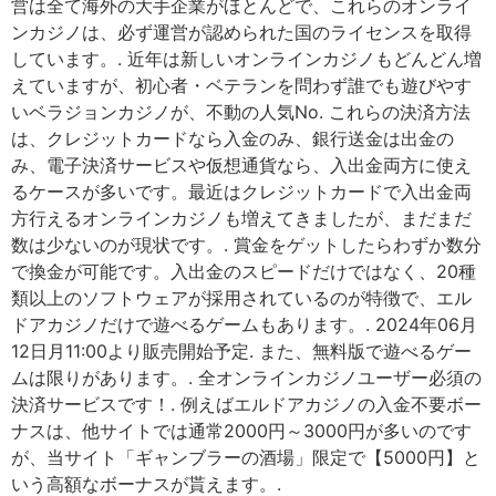
営は全て海外の大手企業がほとんどで、これらのオンライ
ンカジノは、必ず運営が認められた国のライセンスを取得
しています。. 近年は新しいオンラインカジノもどんどん増
えていますが、初心者・ベテランを問わず誰でも遊びやす
いベラジョンカジノが、不動の人気No. これらの決済方法
は、クレジットカードなら入金のみ、銀行送金は出金の
み、電子決済サービスや仮想通貨なら、入出金両方に使え
るケースが多いです。最近はクレジットカードで入出金両
方行えるオンラインカジノも増えてきましたが、まだまだ
数は少ないのが現状です。. 賞金をゲットしたらわずか数分
で換金が可能です。入出金のスピードだけではなく、20種
類以上のソフトウェアが採用されているのが特徴で、エル
ドアカジノだけで遊べるゲームもあります。. 2024年06月
12日月11:00より販売開始予定. また、無料版で遊べるゲー
ムは限りがあります。. 全オンラインカジノユーザー必須の
決済サービスです！. 例えばエルドアカジノの入金不要ボー
ナスは、他サイトでは通常2000円～3000円が多いのです
が、当サイト「ギャンブラーの酒場」限定で【5000円】と
いう高額なボーナスが貰えます。.