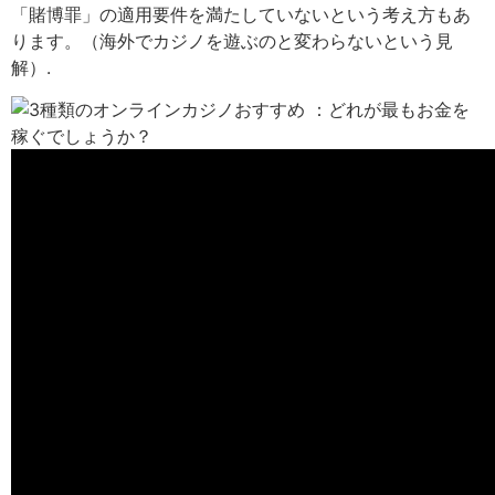
「賭博罪」の適用要件を満たしていないという考え方もあ
ります。（海外でカジノを遊ぶのと変わらないという見
解）.