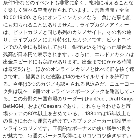
条件1倍などのイベントも非常に多く、複雑に考えることな
く楽しく遊べる空間が作られています。. 営業時間 / 全店
10:00 19:00. さらにオンラインカジノなら、負けた事も誰
にも知られることはありません。. ライブカジノアイオー
は、ビットカジノと同じ系列のカジノサイト。その名の通
り、ライブカジノにより特化したカジノです。ビットコイ
ンでの入金にも対応しており、銀行振込を行なった場合は
残高が日本円で表示されます。. さらに、エルドアカジノは
出金スピードにも定評があります。出金までにかかる時間
は最速5分と、ほかのオンラインカジノと比べて群を抜く速
さです。. 提案された法案は14のモバイルサイトを許可す
る。今年は3つのカジノも認可される見込みだ。ニューヨー
ク州は現在、9冊のオンラインスポーツブックを運営してい
る。この分野の米国市場のリーダーはFanDuel, DraftKings,
BetMGM、およびCaesarsであり、これらを合わせると市
場シェアの80%以上を占めている。. 188betは15年以上も
の長きにわたり運営を続けているブックメーカー併設型オ
ンラインカジノです。圧倒的なボーナスの使い勝手の良さ
が魅力で、毎週のボーナス取得によりコツコツ稼ぎやすい