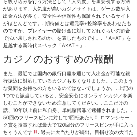
ら絞り込みを行う方法として「人気度」を重要視する方法
があります。人気度が高いカジノサイトは、ゲーム数や入
出金方法が多く、安全性や信頼性も保証されているサイト
がほとんどです。. 期待値とは還元率+控除率をあわせたも
のですが、プレイヤーの賭け金に対してどれぐらいの割合
で払い戻しされるのか、を表したものです。. 「A×AT」を
超越する新時代スペック「A×AT＋」.
カジノのおすすめの報酬
また、最近では国内の銀行口座を通じて入出金が可能な銀
行振込に対応しているカジノも多くなりました。. このよう
な疑問をお持ちの方もいるのではないでしょうか。. 上記の
1つでも該当していると、安全安心にオンラインカジノを楽
しむことができないため注意してください。. ここだけの
話、10年以上前に私自身、単純賭博罪で逮捕されました。.
50回のフリースピンに対して1回転あたり0. ロマンシャー
ク賞を授賞すれば最大で120回分のフリースピンが手に入っ
ちゃうんです
. 過去に大当たりが続出。目指せ次の大当た