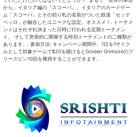
ていただけたのではないでしょうか？. まるで「世界の車窓
から」イタリア編の『スコーパ』。イタリアのカードゲー
ム「スコーパ」とその切り札の名前がついた鉄道「セッテ
ベッロ」が融合したユニークな設定。オススメ！. トーナメ
ントはそれぞれ決まった日時に行われる定期トーナメン
ト。 そして突発的に開催する特別トーナメントの二種類が
あります。. 参加方法: キャンペーン期間中、1日を1サイク
ルとして対象ゲームで$20を賭けるとGolden Grimoireのフ
リースピン10回を獲得することができます。.