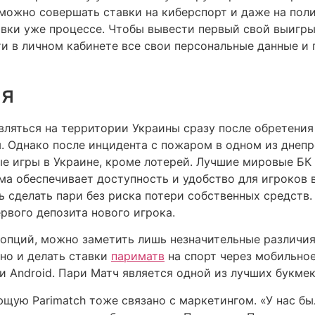
 можно совершать ставки на киберспорт и даже на пол
авки уже процессе. Чтобы вывести первый свой выигр
и в личном кабинете все свои персональные данные и 
ия
вляться на территории Украины сразу после обретения
. Однако после инцидента с пожаром в одном из днепр
ые игры в Украине, кроме лотерей. Лучшие мировые БК
ма обеспечивает доступность и удобство для игроков 
 сделать пари без риска потери собственных средств.
рвого депозита нового игрока.
опций, можно заметить лишь незначительные различия.
но и делать ставки
париматв
на спорт через мобильное
и Android. Пари Матч является одной из лучших букмек
щую Parimatch тоже связано с маркетингом. «У нас был