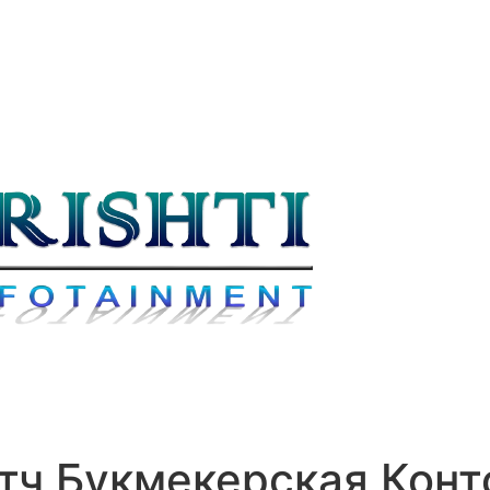
тч Букмекерская Конт