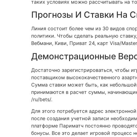
таких условиях можно рассчитывать на т
Прогнозы И Ставки На С
Линия состоит более чем из 30 видов спо
политики. Чтобы сделать реальную ставку
Вебмани, Киви, Приват 24, карт Visa/Master
Демонстрационные Верс
Достаточно зарегистрироваться, чтобы иг
поставщиком высококачественного азартно
Сумма ставки может быть, как небольшой 
принимаются в расчет суммы, начинающие
/ru/bets/.
Для этого потребуется адрес электронной 
после создания учетной записи необходим
платформе Париматч постоянно проводятс
бонусы. Все это делает игровой процесс