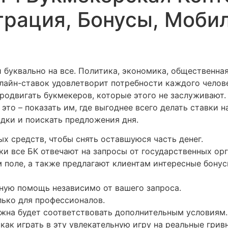
страция, Бонусы, Моби
буквально на все. Политика, экономика, общественная 
айн-ставок удовлетворит потребности каждого челове
продвигать букмекеров, которые этого не заслуживают
это – показать им, где выгоднее всего делать ставки н
дки и поискать предложения дня.
х средств, чтобы снять оставшуюся часть денег.
и все БК отвечают на запросы от государственных орга
 поле, а также предлагают клиентам интересные бону
ную помощь независимо от вашего запроса.
ько для профессионалов.
лжна будет соответствовать дополнительным условиям.
 как играть в эту увлекательную игру на реальные гри