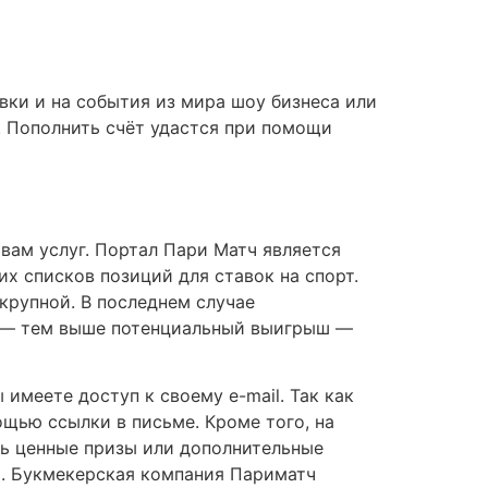
вки и на события из мира шоу бизнеса или
». Пополнить счёт удастся при помощи
вам услуг. Портал Пари Матч является
х списков позиций для ставок на спорт.
крупной. В последнем случае
а — тем выше потенциальный выигрыш —
 имеете доступ к своему e-mail. Так как
ощью ссылки в письме. Кроме того, на
ть ценные призы или дополнительные
м. Букмекерская компания Париматч