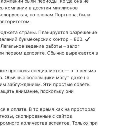
 компании были периоды, когда она не
сь компании в десятки миллионов
Белорусская, по словам Портнова, была
 авторитетом.
 бюджета страны. Планируется разрешение
тделений букмекерских контор – 800.
 Легальное ведение работы – залог
ли первом депозите. Обычно выражается в
нные прогнозы специалистов — это весьма
в. Обычные болельщики могут даже не
шим заблуждением. Эти простые советы
ращать внимание, поскольку они
 в оплате. В то время как на просторах
гнозы, скопированные с сайтов
громного количества аспектов. Только при