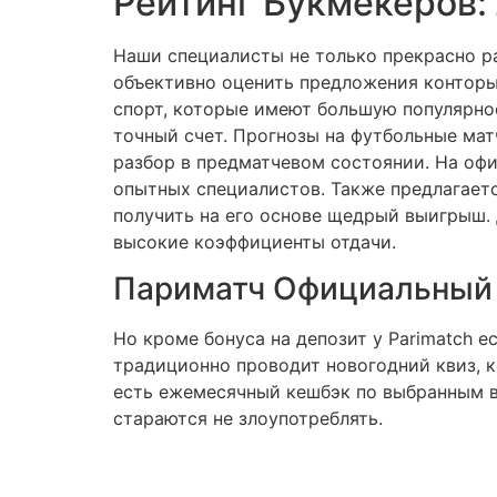
Рейтинг Букмекеров:
Наши специалисты не только прекрасно ра
объективно оценить предложения конторы.
спорт, которые имеют большую популярнос
точный счет. Прогнозы на футбольные мат
разбор в предматчевом состоянии. На оф
опытных специалистов. Также предлагает
получить на его основе щедрый выигрыш. 
высокие коэффициенты отдачи.
Париматч Официальный 
Но кроме бонуса на депозит у Parimatch
традиционно проводит новогодний квиз, 
есть ежемесячный кешбэк по выбранным ви
стараются не злоупотреблять.