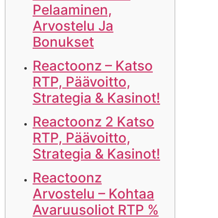
Pelaaminen,
Arvostelu Ja
Bonukset
Reactoonz – Katso
RTP, Päävoitto,
Strategia & Kasinot!
Reactoonz 2 Katso
RTP, Päävoitto,
Strategia & Kasinot!
Reactoonz
Arvostelu – Kohtaa
Avaruusoliot RTP %