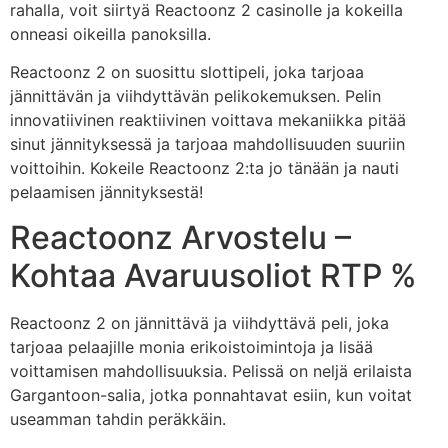
rahalla, voit siirtyä Reactoonz 2 casinolle ja kokeilla
onneasi oikeilla panoksilla.
Reactoonz 2 on suosittu slottipeli, joka tarjoaa
jännittävän ja viihdyttävän pelikokemuksen. Pelin
innovatiivinen reaktiivinen voittava mekaniikka pitää
sinut jännityksessä ja tarjoaa mahdollisuuden suuriin
voittoihin. Kokeile Reactoonz 2:ta jo tänään ja nauti
pelaamisen jännityksestä!
Reactoonz Arvostelu –
Kohtaa Avaruusoliot RTP %
Reactoonz 2 on jännittävä ja viihdyttävä peli, joka
tarjoaa pelaajille monia erikoistoimintoja ja lisää
voittamisen mahdollisuuksia. Pelissä on neljä erilaista
Gargantoon-salia, jotka ponnahtavat esiin, kun voitat
useamman tahdin peräkkäin.