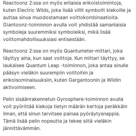
Reactoonz 2:ssa on myös erilaisia ​​erikoistoimintoja,
kuten Electric Wilds, joka lisää villit symbolit kiekoille ja
auttaa sinua muodostamaan voittokombinaatioita.
Giantoonz-toiminnon avulla voit yhdistää samanlaisia ​​
symboleja suuremmiksi symboleiksi, mikä lisää
voittomahdollisuuksiasi entisestään.
Reactoonz 2:ssa on myös Quantumeter-mittari, joka
täyttyy aina, kun saat voittoja. Kun mittari täyttyy, se
laukaisee Quantum Leap -toiminnon, joka antaa sinulle
pääsyn vieläkin suurempiin voittoihin ja
erikoisominaisuuksiin, kuten Gargantoonin ja Wildin
aktivoimiseen.
Pelin sisäänrakennetun Gyrosphere-toiminnon avulla
voit pyörittää kiekoja tietyn määrän kertoja peräkkäin
ilman, että sinun tarvitsee painaa pyöräytysnappia.
Tämä lisää pelin nopeutta ja tekee siitä vieläkin
jännittävämmän.