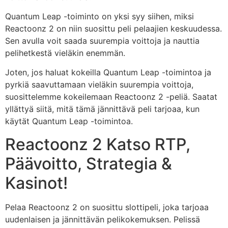
Quantum Leap -toiminto on yksi syy siihen, miksi
Reactoonz 2 on niin suosittu peli pelaajien keskuudessa.
Sen avulla voit saada suurempia voittoja ja nauttia
pelihetkestä vieläkin enemmän.
Joten, jos haluat kokeilla Quantum Leap -toimintoa ja
pyrkiä saavuttamaan vieläkin suurempia voittoja,
suosittelemme kokeilemaan Reactoonz 2 -peliä. Saatat
yllättyä siitä, mitä tämä jännittävä peli tarjoaa, kun
käytät Quantum Leap -toimintoa.
Reactoonz 2 Katso RTP,
Päävoitto, Strategia &
Kasinot!
Pelaa Reactoonz 2 on suosittu slottipeli, joka tarjoaa
uudenlaisen ja jännittävän pelikokemuksen. Pelissä