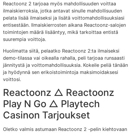
Reactoonz 2 tarjoaa myös mahdollisuuden voittaa
ilmaiskierroksia, jotka antavat sinulle mahdollisuuden
pelata lisää ilmaiseksi ja lisätä voittomahdollisuuksiasi
entisestään. Ilmaiskierrosten aikana Reactoonz-salojen
toimintojen määrä lisääntyy, mikä tarkoittaa entistä
suurempia voittoja.
Huolimatta siitä, pelaatko Reactoonz 2:ta ilmaiseksi
demo-tilassa vai oikealla rahalla, peli tarjoaa runsaasti
jännitystä ja voittomahdollisuuksia. Kokeile peliä tänään
ja hyödynnä sen erikoistoimintoja maksimoidaksesi
voittosi.
Reactoonz △ Reactoonz
Play N Go △ Playtech
Casinon Tarjoukset
Oletko valmis astumaan Reactoonz 2 -pelin kiehtovaan