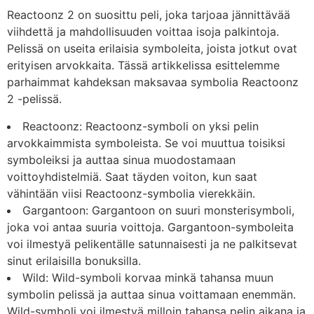
Reactoonz 2 on suosittu peli, joka tarjoaa jännittävää
viihdettä ja mahdollisuuden voittaa isoja palkintoja.
Pelissä on useita erilaisia symboleita, joista jotkut ovat
erityisen arvokkaita. Tässä artikkelissa esittelemme
parhaimmat kahdeksan maksavaa symbolia Reactoonz
2 -pelissä.
Reactoonz: Reactoonz-symboli on yksi pelin
arvokkaimmista symboleista. Se voi muuttua toisiksi
symboleiksi ja auttaa sinua muodostamaan
voittoyhdistelmiä. Saat täyden voiton, kun saat
vähintään viisi Reactoonz-symbolia vierekkäin.
Gargantoon: Gargantoon on suuri monsterisymboli,
joka voi antaa suuria voittoja. Gargantoon-symboleita
voi ilmestyä pelikentälle satunnaisesti ja ne palkitsevat
sinut erilaisilla bonuksilla.
Wild: Wild-symboli korvaa minkä tahansa muun
symbolin pelissä ja auttaa sinua voittamaan enemmän.
Wild-symboli voi ilmestyä milloin tahansa pelin aikana ja