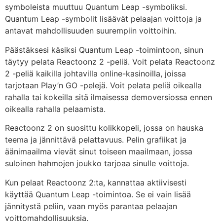
symboleista muuttuu Quantum Leap -symboliksi.
Quantum Leap -symbolit lisäävät pelaajan voittoja ja
antavat mahdollisuuden suurempiin voittoihin.
Päästäksesi käsiksi Quantum Leap -toimintoon, sinun
täytyy pelata Reactoonz 2 -peliä. Voit pelata Reactoonz
2 -peliä kaikilla johtavilla online-kasinoilla, joissa
tarjotaan Play’n GO -pelejä. Voit pelata peliä oikealla
rahalla tai kokeilla sitä ilmaisessa demoversiossa ennen
oikealla rahalla pelaamista.
Reactoonz 2 on suosittu kolikkopeli, jossa on hauska
teema ja jännittävä pelattavuus. Pelin grafiikat ja
äänimaailma vievät sinut toiseen maailmaan, jossa
suloinen hahmojen joukko tarjoaa sinulle voittoja.
Kun pelaat Reactoonz 2:ta, kannattaa aktiivisesti
käyttää Quantum Leap -toimintoa. Se ei vain lisää
jännitystä peliin, vaan myös parantaa pelaajan
voittomahdollisuuksia.