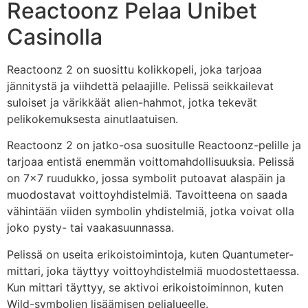
Reactoonz Pelaa Unibet
Casinolla
Reactoonz 2 on suosittu kolikkopeli, joka tarjoaa
jännitystä ja viihdettä pelaajille. Pelissä seikkailevat
suloiset ja värikkäät alien-hahmot, jotka tekevät
pelikokemuksesta ainutlaatuisen.
Reactoonz 2 on jatko-osa suositulle Reactoonz-pelille ja
tarjoaa entistä enemmän voittomahdollisuuksia. Pelissä
on 7×7 ruudukko, jossa symbolit putoavat alaspäin ja
muodostavat voittoyhdistelmiä. Tavoitteena on saada
vähintään viiden symbolin yhdistelmiä, jotka voivat olla
joko pysty- tai vaakasuunnassa.
Pelissä on useita erikoistoimintoja, kuten Quantumeter-
mittari, joka täyttyy voittoyhdistelmiä muodostettaessa.
Kun mittari täyttyy, se aktivoi erikoistoiminnon, kuten
Wild-symbolien lisäämisen pelialueelle.