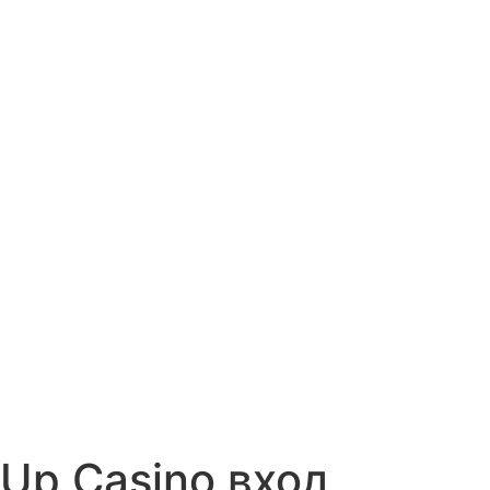
 Up Casino вход