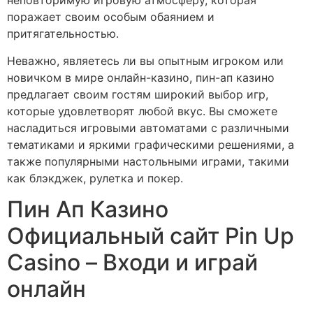
неповторимую игровую атмосферу, которая
поражает своим особым обаянием и
притягательностью.
Неважно, являетесь ли вы опытным игроком или
новичком в мире онлайн-казино, пин-ап казино
предлагает своим гостям широкий выбор игр,
которые удовлетворят любой вкус. Вы сможете
насладиться игровыми автоматами с различными
тематиками и яркими графическими решениями, а
также популярными настольными играми, такими
как блэкджек, рулетка и покер.
Пин Ап Казино
Официальный сайт Pin Up
Casino – Входи и играй
онлайн