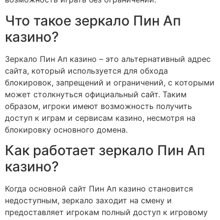
Что такое зеркало Пин Ап
казино?
Зеркало Пин Ап казино – это альтернативный адрес
сайта, который используется для обхода
блокировок, запрещений и ограничений, с которыми
может столкнуться официальный сайт. Таким
образом, игроки имеют возможность получить
доступ к играм и сервисам казино, несмотря на
блокировку основного домена.
Как работает зеркало Пин Ап
казино?
Когда основной сайт Пин Ап казино становится
недоступным, зеркало заходит на смену и
предоставляет игрокам полный доступ к игровому