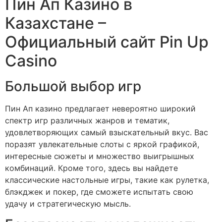
Пин Ап Казино в
Казахстане –
Официальный сайт Pin Up
Casino
Большой выбор игр
Пин Ап казино предлагает невероятно широкий
спектр игр различных жанров и тематик,
удовлетворяющих самый взыскательный вкус. Вас
поразят увлекательные слоты с яркой графикой,
интересные сюжеты и множество выигрышных
комбинаций. Кроме того, здесь вы найдете
классические настольные игры, такие как рулетка,
блэкджек и покер, где сможете испытать свою
удачу и стратегическую мысль.