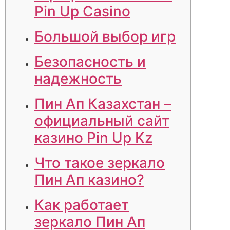
Pin Up Casino
Большой выбор игр
Безопасность и
надежность
Пин Ап Казахстан –
официальный сайт
казино Pin Up Kz
Что такое зеркало
Пин Ап казино?
Как работает
зеркало Пин Ап