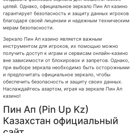
целей. Однако, официальное зеркало Пин Ап казино
гарантирует безопасность и защиту данных игроков
благодаря своей лицензии и надежным техническим
мерам безопасности.
Зеркало Пин Ап казино является важным
инструментом для игроков, их помощью можно
получить доступ к играм и сервисам онлайн-казино
вне зависимости от блокировок и запретов. Однако,
при выборе зеркала необходимо быть осторожными
и предпочитать официальное зеркало, чтобы
обеспечить безопасность и защиту своих данных.
Наслаждайтесь азартом, играя на зеркале Пин Ап
казино!
Пин Ап (Pin Up Kz)
Казахстан официальный
сайт