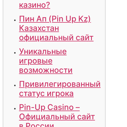
казино?
Пин Ап (Pin Up Kz)
Казахстан
официальный сайт
Уникальные
игровые
возможности
Привилегированный
статус игрока
Pin-Up Casino –
Официальный сайт
в России