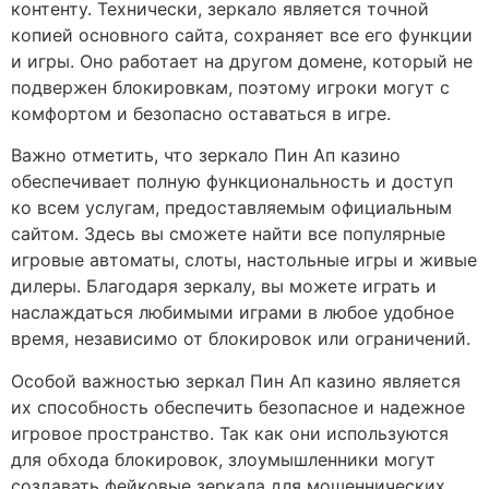
контенту. Технически, зеркало является точной
копией основного сайта, сохраняет все его функции
и игры. Оно работает на другом домене, который не
подвержен блокировкам, поэтому игроки могут с
комфортом и безопасно оставаться в игре.
Важно отметить, что зеркало Пин Ап казино
обеспечивает полную функциональность и доступ
ко всем услугам, предоставляемым официальным
сайтом. Здесь вы сможете найти все популярные
игровые автоматы, слоты, настольные игры и живые
дилеры. Благодаря зеркалу, вы можете играть и
наслаждаться любимыми играми в любое удобное
время, независимо от блокировок или ограничений.
Особой важностью зеркал Пин Ап казино является
их способность обеспечить безопасное и надежное
игровое пространство. Так как они используются
для обхода блокировок, злоумышленники могут
создавать фейковые зеркала для мошеннических