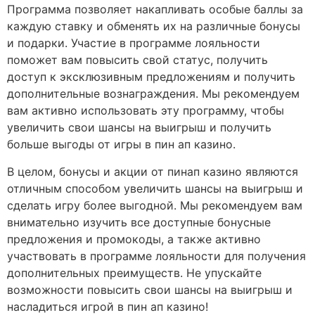
Программа позволяет накапливать особые баллы за
каждую ставку и обменять их на различные бонусы
и подарки. Участие в программе лояльности
поможет вам повысить свой статус, получить
доступ к эксклюзивным предложениям и получить
дополнительные вознаграждения. Мы рекомендуем
вам активно использовать эту программу, чтобы
увеличить свои шансы на выигрыш и получить
больше выгоды от игры в пин ап казино.
В целом, бонусы и акции от пинап казино являются
отличным способом увеличить шансы на выигрыш и
сделать игру более выгодной. Мы рекомендуем вам
внимательно изучить все доступные бонусные
предложения и промокоды, а также активно
участвовать в программе лояльности для получения
дополнительных преимуществ. Не упускайте
возможности повысить свои шансы на выигрыш и
насладиться игрой в пин ап казино!