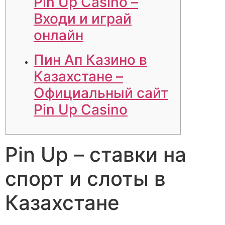
Pin Up Casino –
Входи и играй
онлайн
Пин Ап Казино в
Казахстане –
Официальный сайт
Pin Up Casino
Pin Up – ставки на
спорт и слоты в
Казахстане