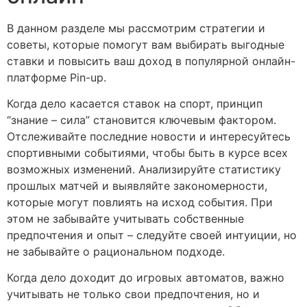
В данном разделе мы рассмотрим стратегии и
советы, которые помогут вам выбирать выгодные
ставки и повысить ваш доход в популярной онлайн-
платформе Pin-up.
Когда дело касается ставок на спорт, принцип
“знание – сила” становится ключевым фактором.
Отслеживайте последние новости и интересуйтесь
спортивными событиями, чтобы быть в курсе всех
возможных изменений. Анализируйте статистику
прошлых матчей и выявляйте закономерности,
которые могут повлиять на исход события. При
этом не забывайте учитывать собственные
предпочтения и опыт – следуйте своей интуиции, но
не забывайте о рациональном подходе.
Когда дело доходит до игровых автоматов, важно
учитывать не только свои предпочтения, но и