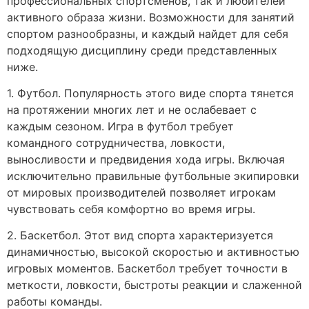
профессиональных спортсменов, так и любителей
активного образа жизни. Возможности для занятий
спортом разнообразны, и каждый найдет для себя
подходящую дисциплину среди представленных
ниже.
1. Футбол. Популярность этого виде спорта тянется
на протяжении многих лет и не ослабевает с
каждым сезоном. Игра в футбол требует
командного сотрудничества, ловкости,
выносливости и предвидения хода игры. Включая
исключительно правильные футбольные экипировки
от мировых производителей позволяет игрокам
чувствовать себя комфортно во время игры.
2. Баскетбол. Этот вид спорта характеризуется
динамичностью, высокой скоростью и активностью
игровых моментов. Баскетбол требует точности в
меткости, ловкости, быстроты реакции и слаженной
работы команды.