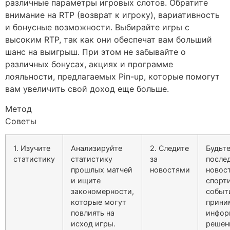
различные параметры игровых слотов. Обратите
внимание на RTP (возврат к игроку), вариативность
и бонусные возможности. Выбирайте игры с
высоким RTP, так как они обеспечат вам больший
шанс на выигрыш. При этом не забывайте о
различных бонусах, акциях и программе
лояльности, предлагаемых Pin-up, которые помогут
вам увеличить свой доход еще больше.
Метод
Советы
1. Изучите
Анализируйте
2. Следите
Будьте
статистику
статистику
за
после
прошлых матчей
новостями
новос
и ищите
спорт
закономерности,
событ
которые могут
прини
повлиять на
инфор
исход игры.
решен