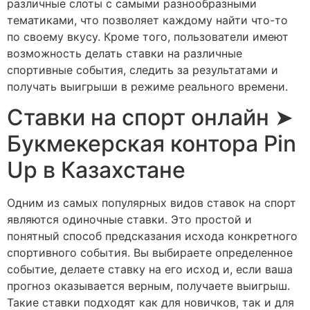
различные слоты с самыми разнообразными
тематиками, что позволяет каждому найти что-то
по своему вкусу. Кроме того, пользователи имеют
возможность делать ставки на различные
спортивные события, следить за результатами и
получать выигрыши в режиме реального времени.
Ставки на спорт онлайн ➤
Букмекерская контора Pin
Up в Казахстане
Одним из самых популярных видов ставок на спорт
являются одиночные ставки. Это простой и
понятный способ предсказания исхода конкретного
спортивного события. Вы выбираете определенное
событие, делаете ставку на его исход и, если ваша
прогноз оказывается верным, получаете выигрыш.
Такие ставки подходят как для новичков, так и для