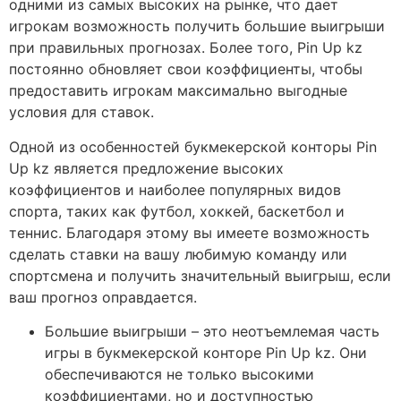
одними из самых высоких на рынке, что дает
игрокам возможность получить большие выигрыши
при правильных прогнозах. Более того, Pin Up kz
постоянно обновляет свои коэффициенты, чтобы
предоставить игрокам максимально выгодные
условия для ставок.
Одной из особенностей букмекерской конторы Pin
Up kz является предложение высоких
коэффициентов и наиболее популярных видов
спорта, таких как футбол, хоккей, баскетбол и
теннис. Благодаря этому вы имеете возможность
сделать ставки на вашу любимую команду или
спортсмена и получить значительный выигрыш, если
ваш прогноз оправдается.
Большие выигрыши – это неотъемлемая часть
игры в букмекерской конторе Pin Up kz. Они
обеспечиваются не только высокими
коэффициентами, но и доступностью