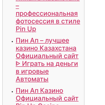
–
профессиональная
фотосессия в стиле
Pin Up
Пин Ап – лучшее
казино Казахстана
Официальный сайт
ᐈ Играть на деньги
в игровые
Автоматы
Пин Ап Казино
Официальный сайт