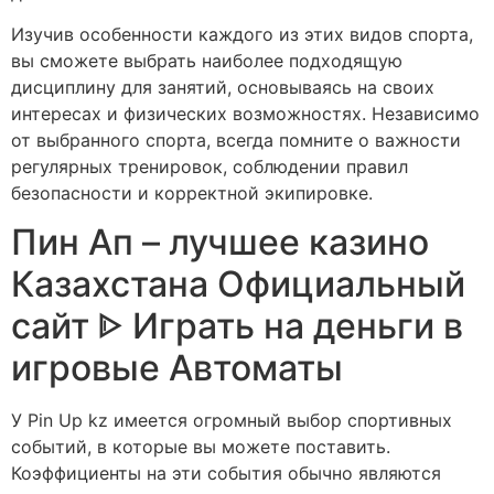
Изучив особенности каждого из этих видов спорта,
вы сможете выбрать наиболее подходящую
дисциплину для занятий, основываясь на своих
интересах и физических возможностях. Независимо
от выбранного спорта, всегда помните о важности
регулярных тренировок, соблюдении правил
безопасности и корректной экипировке.
Пин Ап – лучшее казино
Казахстана Официальный
сайт ᐈ Играть на деньги в
игровые Автоматы
У Pin Up kz имеется огромный выбор спортивных
событий, в которые вы можете поставить.
Коэффициенты на эти события обычно являются