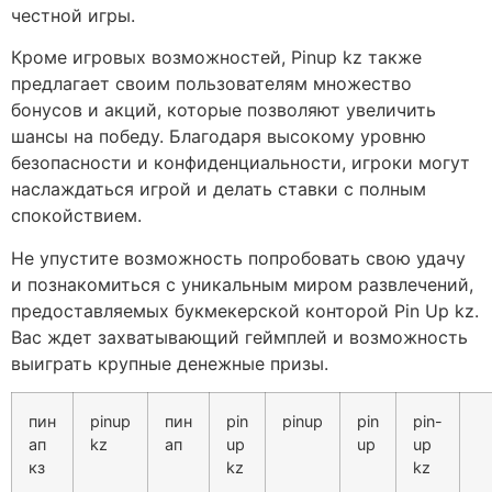
честной игры.
Кроме игровых возможностей, Pinup kz также
предлагает своим пользователям множество
бонусов и акций, которые позволяют увеличить
шансы на победу. Благодаря высокому уровню
безопасности и конфиденциальности, игроки могут
наслаждаться игрой и делать ставки с полным
спокойствием.
Не упустите возможность попробовать свою удачу
и познакомиться с уникальным миром развлечений,
предоставляемых букмекерской конторой Pin Up kz.
Вас ждет захватывающий геймплей и возможность
выиграть крупные денежные призы.
пин
pinup
пин
pin
pinup
pin
pin-
ап
kz
ап
up
up
up
кз
kz
kz