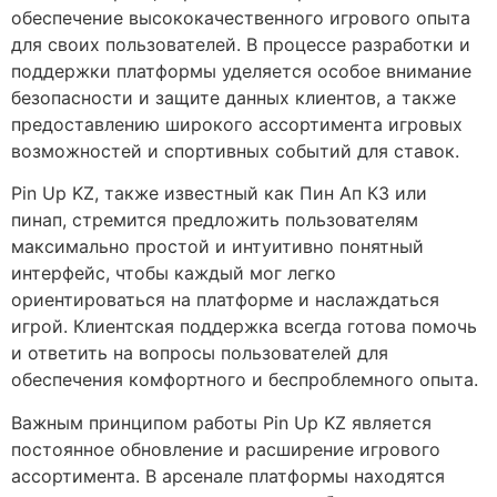
обеспечение высококачественного игрового опыта
для своих пользователей. В процессе разработки и
поддержки платформы уделяется особое внимание
безопасности и защите данных клиентов, а также
предоставлению широкого ассортимента игровых
возможностей и спортивных событий для ставок.
Pin Up KZ, также известный как Пин Ап КЗ или
пинап, стремится предложить пользователям
максимально простой и интуитивно понятный
интерфейс, чтобы каждый мог легко
ориентироваться на платформе и наслаждаться
игрой. Клиентская поддержка всегда готова помочь
и ответить на вопросы пользователей для
обеспечения комфортного и беспроблемного опыта.
Важным принципом работы Pin Up KZ является
постоянное обновление и расширение игрового
ассортимента. В арсенале платформы находятся