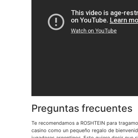
Preguntas frecuentes
Te recomendamos a ROSHTEIN para tragamoned
casino como un pequeño regalo de bienvenida
jugadores argentinos. Esto quiere decir que s