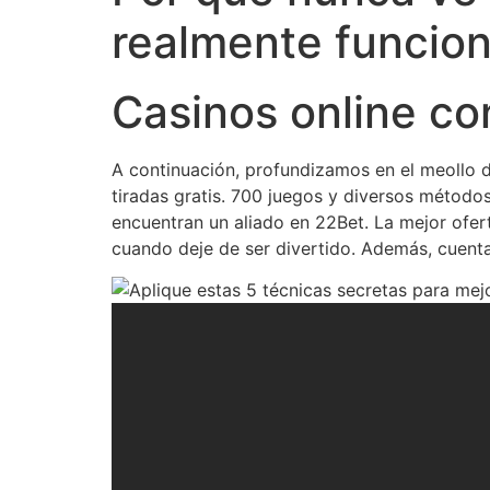
realmente funcio
Casinos online co
A continuación, profundizamos en el meollo 
tiradas gratis. 700 juegos y diversos método
encuentran un aliado en 22Bet. La mejor ofe
cuando deje de ser divertido. Además, cuent