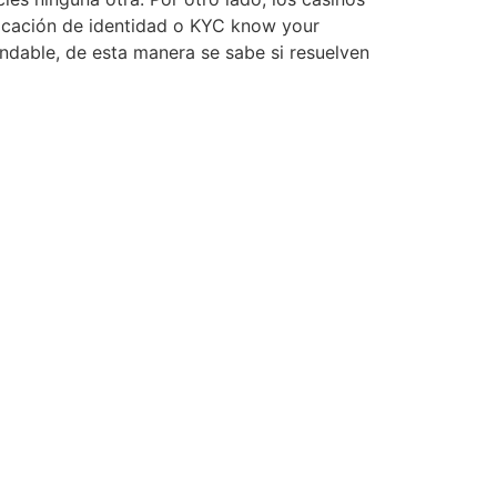
ficación de identidad o KYC know your
endable, de esta manera se sabe si resuelven