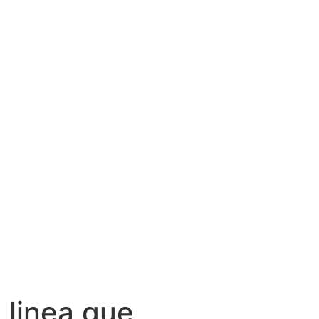
 linea que