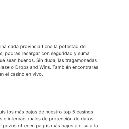
ina cada provincia tiene la potestad de
dos, podrás recargar con seguridad y suma
ue sean buenos. Sin duda, las tragamonedas
 Blaze o Drops and Wins. También encontrarás
n el casino en vivo.
uisitos más bajos de nuestro top 5 casinos
s e internacionales de protección de datos
con pozos ofrecen pagos más bajos por su alta