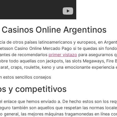
Casinos Online Argentinos
ia de otros países latinoamericanos y europeos, en Argent
de Betsson Casino Online Mercado Pago si te quedas sin fon
e antes de recomendarlos
primer vistazo
para asegurarnos q
obre todo aquellas con jackpots, las slots Megaways, Fire
rat, craps, roulette, keno y una emocionante experiencia e
os y competitivos
 el enlace que hemos enviado a. De hecho estos son los req
seguro también son aquellos que respetan las normas locale
or lo general, las mejores máquinas tragamonedas en línea 