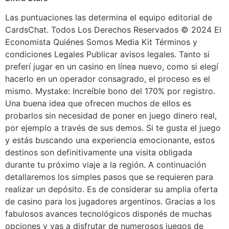
Las puntuaciones las determina el equipo editorial de
CardsChat. Todos Los Derechos Reservados © 2024 El
Economista Quiénes Somos Media Kit Términos y
condiciones Legales Publicar avisos legales. Tanto si
preferí jugar en un casino en línea nuevo, como si elegí
hacerlo en un operador consagrado, el proceso es el
mismo. Mystake: Increíble bono del 170% por registro.
Una buena idea que ofrecen muchos de ellos es
probarlos sin necesidad de poner en juego dinero real,
por ejemplo a través de sus demos. Si te gusta el juego
y estás buscando una experiencia emocionante, estos
destinos son definitivamente una visita obligada
durante tu próximo viaje a la región. A continuación
detallaremos los simples pasos que se requieren para
realizar un depósito. Es de considerar su amplia oferta
de casino para los jugadores argentinos. Gracias a los
fabulosos avances tecnológicos disponés de muchas
opciones y vas a disfrutar de numerosos juegos de