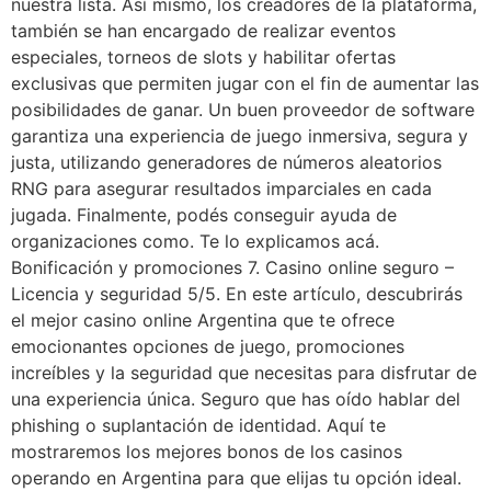
nuestra lista. Así mismo, los creadores de la plataforma,
también se han encargado de realizar eventos
especiales, torneos de slots y habilitar ofertas
exclusivas que permiten jugar con el fin de aumentar las
posibilidades de ganar. Un buen proveedor de software
garantiza una experiencia de juego inmersiva, segura y
justa, utilizando generadores de números aleatorios
RNG para asegurar resultados imparciales en cada
jugada. Finalmente, podés conseguir ayuda de
organizaciones como. Te lo explicamos acá.
Bonificación y promociones 7. Casino online seguro –
Licencia y seguridad 5/5. En este artículo, descubrirás
el mejor casino online Argentina que te ofrece
emocionantes opciones de juego, promociones
increíbles y la seguridad que necesitas para disfrutar de
una experiencia única. Seguro que has oído hablar del
phishing o suplantación de identidad. Aquí te
mostraremos los mejores bonos de los casinos
operando en Argentina para que elijas tu opción ideal.