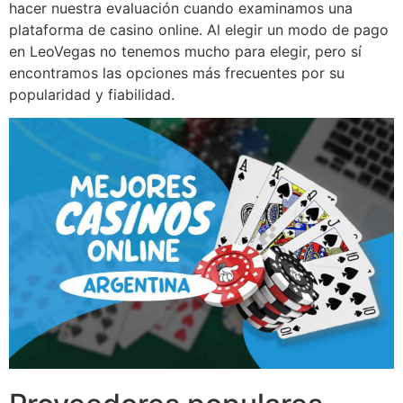
hacer nuestra evaluación cuando examinamos una
plataforma de casino online. Al elegir un modo de pago
en LeoVegas no tenemos mucho para elegir, pero sí
encontramos las opciones más frecuentes por su
popularidad y fiabilidad.