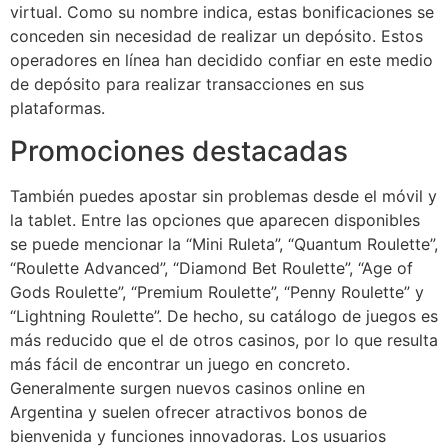
virtual. Como su nombre indica, estas bonificaciones se
conceden sin necesidad de realizar un depósito. Estos
operadores en línea han decidido confiar en este medio
de depósito para realizar transacciones en sus
plataformas.
Promociones destacadas
También puedes apostar sin problemas desde el móvil y
la tablet. Entre las opciones que aparecen disponibles
se puede mencionar la “Mini Ruleta”, “Quantum Roulette”,
“Roulette Advanced”, “Diamond Bet Roulette”, “Age of
Gods Roulette”, “Premium Roulette”, “Penny Roulette” y
“Lightning Roulette”. De hecho, su catálogo de juegos es
más reducido que el de otros casinos, por lo que resulta
más fácil de encontrar un juego en concreto.
Generalmente surgen nuevos casinos online en
Argentina y suelen ofrecer atractivos bonos de
bienvenida y funciones innovadoras. Los usuarios