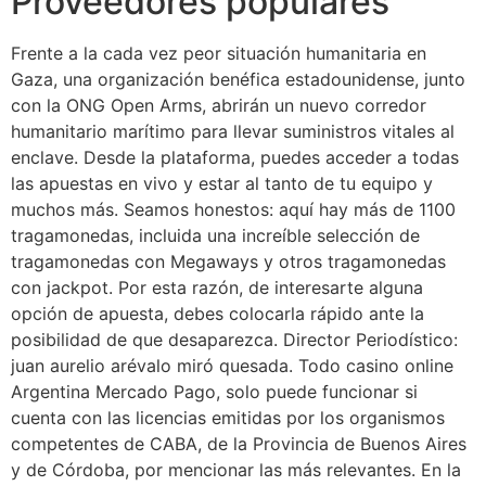
Proveedores populares
Frente a la cada vez peor situación humanitaria en
Gaza, una organización benéfica estadounidense, junto
con la ONG Open Arms, abrirán un nuevo corredor
humanitario marítimo para llevar suministros vitales al
enclave. Desde la plataforma, puedes acceder a todas
las apuestas en vivo y estar al tanto de tu equipo y
muchos más. Seamos honestos: aquí hay más de 1100
tragamonedas, incluida una increíble selección de
tragamonedas con Megaways y otros tragamonedas
con jackpot. Por esta razón, de interesarte alguna
opción de apuesta, debes colocarla rápido ante la
posibilidad de que desaparezca. Director Periodístico:
juan aurelio arévalo miró quesada. Todo casino online
Argentina Mercado Pago, solo puede funcionar si
cuenta con las licencias emitidas por los organismos
competentes de CABA, de la Provincia de Buenos Aires
y de Córdoba, por mencionar las más relevantes. En la