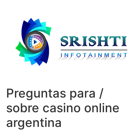
Preguntas para /
sobre casino online
argentina