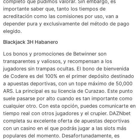
completo que pudimos valorar. Sin embargo, es
importante saber que, tanto los tiempos de
acreditación como las comisiones por uso, van a
depender pura y exclusivamente del método de pago
elegido.
Blackjack 3H Habanero
Los bonos y promociones de Betwinner son
transparentes y valiosos, y recompensan a los
jugadores sin trampas ocultas. El bono de bienvenida
de Codere es del 100% en el primer depósito destinado
a apuestas deportivas, con un tope máximo de 50,000
ARS. La principal es su licencia de Curazao. Este punto
suele pasarse por alto cuando es tan importante como
cualquier otro. Con esta opción, puedes comunicarte en
tiempo real con otros jugadores y el crupier. DAZNbet
completa su excelente oferta de apuestas deportivas
con un casino en el que podrás jugar a las slots más
populares del momento. Desafortunadamente, es