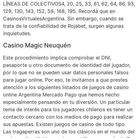
LÍNEAS DE COLECTIVOS4, 20, 25, 33, 61, 62, 64, 86, 93,
129, 130, 143, 152, 59, 168, 195. Recordá que en
CasinosVirtualesArgentina. Sin embargo, cuando se
trata de la confiabilidad de Rojabet, surgen algunas
inquietudes.
Casino Magic Neuquén
Este procedimiento implica comprobar el DNI,
pasaporte u otro documento de identidad del jugador,
por lo que no se pueden usar datos personales falsos
para jugar online. Por eso, te invitamos a que prestes
atención a los siguientes listados de juegos de casino
online Argentina Mercado Pago que hemos hecho
especialmente pensando en tu diversión. Un particular
tema de interés para los jugadores chilenos es tener un
contacto cercano con los medios de pago para realizar
sus apuestas. Existen juegos de casino de todo tipo.
Las tragaperras son uno de los clásicos en el mundo del