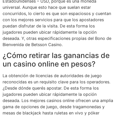
Estadounidenses – USD, porque es una moneda
universal. Aunque esto hace que suelan estar
concurridos, lo cierto es que son espaciosos y cuentan
con los mejores servicios para que los apostadores
puedan disfrutar de la visita. De esta forma los
jugadores pueden ubicar rápidamente la opción
deseada. Y, otras especificaciones propias del Bono de
Bienvenida de Betsson Casino.
¿Cómo retirar las ganancias de
un casino online en pesos?
La obtención de licencias de autoridades de juego
reconocidas es un requisito clave para los operadores.
¿Desde dónde querés apostar. De esta forma los
jugadores pueden ubicar rápidamente la opción
deseada. Los mejores casinos online ofrecen una amplia
gama de opciones de juego, desde tragamonedas y
mesas de blackjack hasta ruletas en vivo y póker