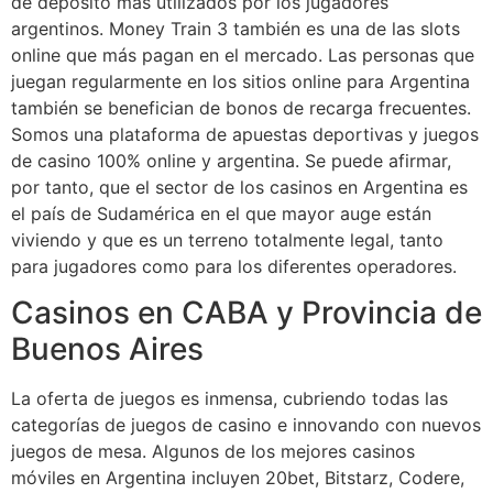
de depósito más utilizados por los jugadores
argentinos. Money Train 3 también es una de las slots
online que más pagan en el mercado. Las personas que
juegan regularmente en los sitios online para Argentina
también se benefician de bonos de recarga frecuentes.
Somos una plataforma de apuestas deportivas y juegos
de casino 100% online y argentina. Se puede afirmar,
por tanto, que el sector de los casinos en Argentina es
el país de Sudamérica en el que mayor auge están
viviendo y que es un terreno totalmente legal, tanto
para jugadores como para los diferentes operadores.
Casinos en CABA y Provincia de
Buenos Aires
La oferta de juegos es inmensa, cubriendo todas las
categorías de juegos de casino e innovando con nuevos
juegos de mesa. Algunos de los mejores casinos
móviles en Argentina incluyen 20bet, Bitstarz, Codere,