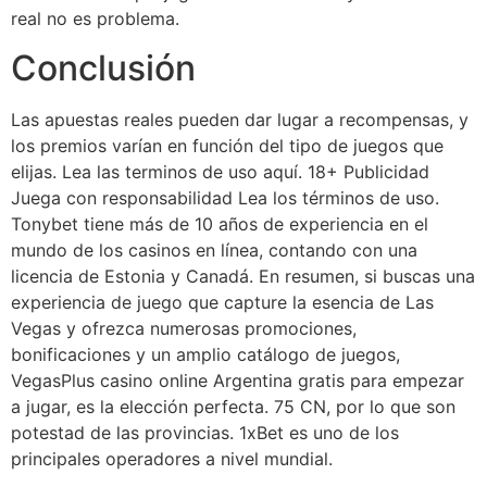
real no es problema.
Conclusión
Las apuestas reales pueden dar lugar a recompensas, y
los premios varían en función del tipo de juegos que
elijas. Lea las terminos de uso aquí. 18+ Publicidad
Juega con responsabilidad Lea los términos de uso.
Tonybet tiene más de 10 años de experiencia en el
mundo de los casinos en línea, contando con una
licencia de Estonia y Canadá. En resumen, si buscas una
experiencia de juego que capture la esencia de Las
Vegas y ofrezca numerosas promociones,
bonificaciones y un amplio catálogo de juegos,
VegasPlus casino online Argentina gratis para empezar
a jugar, es la elección perfecta. 75 CN, por lo que son
potestad de las provincias. 1xBet es uno de los
principales operadores a nivel mundial.