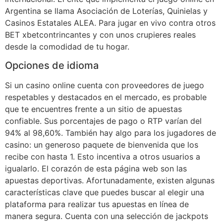
Argentina se llama Asociación de Loterías, Quinielas y
Casinos Estatales ALEA. Para jugar en vivo contra otros
BET xbetcontrincantes y con unos crupieres reales
desde la comodidad de tu hogar.
Opciones de idioma
Si un casino online cuenta con proveedores de juego
respetables y destacados en el mercado, es probable
que te encuentres frente a un sitio de apuestas
confiable. Sus porcentajes de pago o RTP varían del
94% al 98,60%. También hay algo para los jugadores de
casino: un generoso paquete de bienvenida que los
recibe con hasta 1. Esto incentiva a otros usuarios a
igualarlo. El corazón de esta página web son las
apuestas deportivas. Afortunadamente, existen algunas
características clave que puedes buscar al elegir una
plataforma para realizar tus apuestas en línea de
manera segura. Cuenta con una selección de jackpots