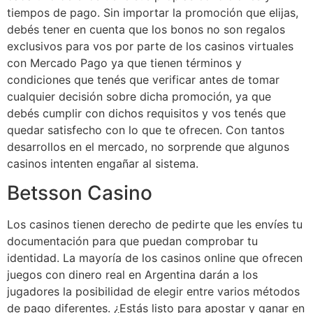
tiempos de pago. Sin importar la promoción que elijas,
debés tener en cuenta que los bonos no son regalos
exclusivos para vos por parte de los casinos virtuales
con Mercado Pago ya que tienen términos y
condiciones que tenés que verificar antes de tomar
cualquier decisión sobre dicha promoción, ya que
debés cumplir con dichos requisitos y vos tenés que
quedar satisfecho con lo que te ofrecen. Con tantos
desarrollos en el mercado, no sorprende que algunos
casinos intenten engañar al sistema.
Betsson Casino
Los casinos tienen derecho de pedirte que les envíes tu
documentación para que puedan comprobar tu
identidad. La mayoría de los casinos online que ofrecen
juegos con dinero real en Argentina darán a los
jugadores la posibilidad de elegir entre varios métodos
de pago diferentes. ¿Estás listo para apostar y ganar en