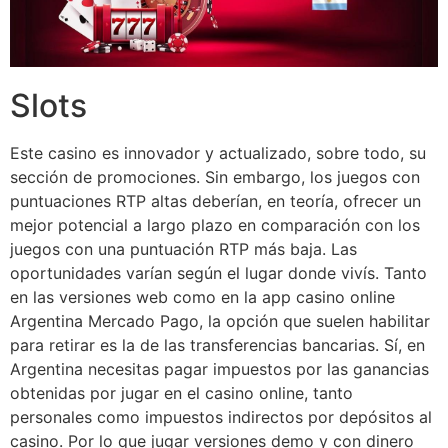
Slots
Este casino es innovador y actualizado, sobre todo, su
sección de promociones. Sin embargo, los juegos con
puntuaciones RTP altas deberían, en teoría, ofrecer un
mejor potencial a largo plazo en comparación con los
juegos con una puntuación RTP más baja. Las
oportunidades varían según el lugar donde vivís. Tanto
en las versiones web como en la app casino online
Argentina Mercado Pago, la opción que suelen habilitar
para retirar es la de las transferencias bancarias. Sí, en
Argentina necesitas pagar impuestos por las ganancias
obtenidas por jugar en el casino online, tanto
personales como impuestos indirectos por depósitos al
casino. Por lo que jugar versiones demo y con dinero