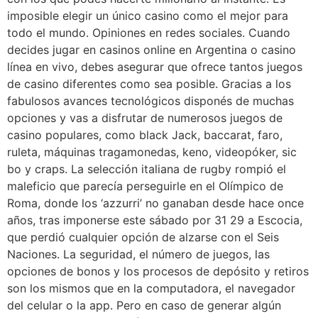
imposible elegir un único casino como el mejor para
todo el mundo. Opiniones en redes sociales. Cuando
decides jugar en casinos online en Argentina o casino
línea en vivo, debes asegurar que ofrece tantos juegos
de casino diferentes como sea posible. Gracias a los
fabulosos avances tecnológicos disponés de muchas
opciones y vas a disfrutar de numerosos juegos de
casino populares, como black Jack, baccarat, faro,
ruleta, máquinas tragamonedas, keno, videopóker, sic
bo y craps. La selección italiana de rugby rompió el
maleficio que parecía perseguirle en el Olímpico de
Roma, donde los ‘azzurri’ no ganaban desde hace once
años, tras imponerse este sábado por 31 29 a Escocia,
que perdió cualquier opción de alzarse con el Seis
Naciones. La seguridad, el número de juegos, las
opciones de bonos y los procesos de depósito y retiros
son los mismos que en la computadora, el navegador
del celular o la app. Pero en caso de generar algún