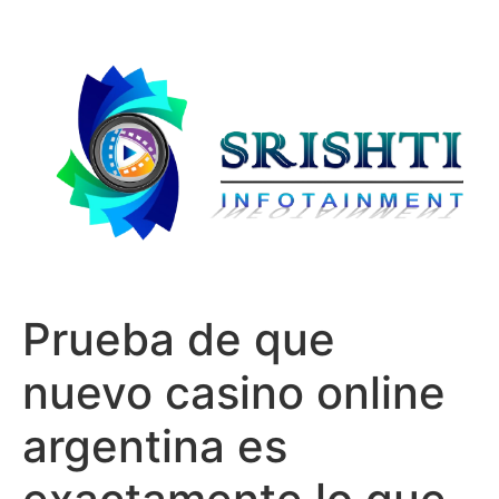
Prueba de que
nuevo casino online
argentina es