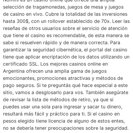
selección de tragamonedas, juegos de mesa y juegos
de casino en vivo. Cubre la totalidad de las inversiones
hasta 300$, con un rollover establecido de 70x. Leer las
reseñas de otros usuarios sobre el servicio de atención
que tiene el casino es recomendable, de esta manera se
sabe si resuelven rápido y de manera correcta. Para
garantizar la seguridad cibernética, el portal del casino
tiene que aplicar encriptación de los datos utilizando un
certificado SSL. Los mejores casinos online en
Argentina ofrecen una amplia gama de juegos
emocionantes, promociones atractivas y métodos de
pago seguros. Si te preguntás qué hace especial a este
sitio, vamos a desglosarlo para vos. También asegúrate
de revisar la lista de métodos de retiro, ya que si
puedes usar una sola para ingresar y sacar tu dinero,
resultará más fácil y práctico para ti. Si el casino en
pesos elegido tiene licencia de alguno de estos entes,
no se debería tener preocupaciones sobre la seguridad.