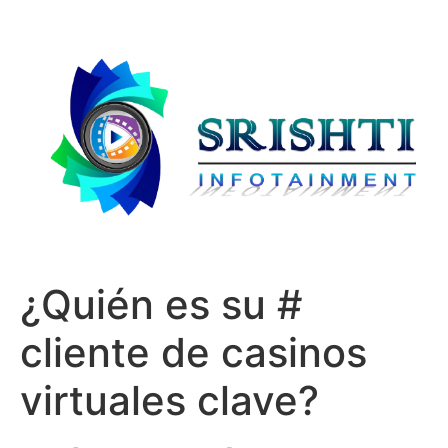
¿Quién es su #
cliente de casinos
virtuales clave?