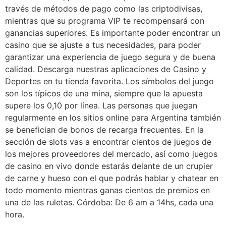
través de métodos de pago como las criptodivisas,
mientras que su programa VIP te recompensará con
ganancias superiores. Es importante poder encontrar un
casino que se ajuste a tus necesidades, para poder
garantizar una experiencia de juego segura y de buena
calidad. Descarga nuestras aplicaciones de Casino y
Deportes en tu tienda favorita. Los símbolos del juego
son los típicos de una mina, siempre que la apuesta
supere los 0,10 por línea. Las personas que juegan
regularmente en los sitios online para Argentina también
se benefician de bonos de recarga frecuentes. En la
sección de slots vas a encontrar cientos de juegos de
los mejores proveedores del mercado, así como juegos
de casino en vivo donde estarás delante de un crupier
de carne y hueso con el que podrás hablar y chatear en
todo momento mientras ganas cientos de premios en
una de las ruletas. Córdoba: De 6 am a 14hs, cada una
hora.