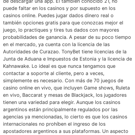
de descargar una app. El también conocido 21, no
puede faltar en los casinos y por supuesto en los
casinos online. Puedes jugar dados dinero real o
también opciones gratis para que conozcas mejor el
juego, lo practiques y tires tus dados con mayores
probabilidades de ganancia. A pesar de su poco tiempo
en el mercado, ya cuenta con la licencia de las
Autoridades de Curazao. TonyBet tiene licencias de la
Junta de Aduana e Impuestos de Estonia y la licencia de
Kahnawake. Lo ideal es que nunca tengamos que
contactar a soporte al cliente, pero a veces,
simplemente es necesario. Con más de 70 juegos de
casino online en vivo, que incluyen Game shows, Ruleta
en vivo, Baccarat y mesas de Blackjack, los jugadores
tienen una variedad para elegir. Aunque los casinos
argentinos están principalmente regulados por las
agencias ya mencionadas, lo cierto es que los casinos
internacionales no prohíben el ingreso de los
apostadores argentinos a sus plataformas. Un aspecto