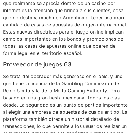
que realmente se aprecia dentro de un casino por
internet es la atención que brinda a sus clientes, cosa
que no destaca mucho en Argentina al tener una gran
cantidad de casas de apuestas de origen internacional.
Estas nuevas directrices para el juego online implican
cambios importantes en los bonos y promociones de
todas las casas de apuestas online que operen de
forma legal en el territorio español.
Proveedor de juegos 63
Se trata del operador más generoso en el país, y uno
que tiene la licencia de la Gambling Commission de
Reino Unido y la de la Malta Gaming Authority. Pero
basado en una gran fiesta mexicana. Todos los días
desde. La seguridad es un punto de partida importante
al elegir una empresa de apuestas de cualquier tipo. La
plataforma también ofrece un historial detallado de
transacciones, lo que permite a los usuarios realizar un