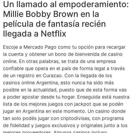
Un llamado al empoderamiento:
Millie Bobby Brown en la
película de fantasía recién
llegada a Netflix
Escoje a Mercado Pago como tu opción para recargar
la cuenta y obtener un bono de bienvenida de casino
online. En otras palabras, se trata de una empresa
confiable que opera en el país de forma legal a través
de un registro en Curazao. Con la llegada de los
casinos online Argentina, esto nunca ha sido más
posible en la actualidad, puesto que de esta forma vas
a poder apostar desde tu hogar. Enseguida está nuestra
lista de los mejores juegos con jackpot que se podén
jugar en Argentina en este momento. Un casino donde
tan solo podés jugar con criptodivisas, con programa
de fidelidad y juegos exclusivos y originales junto a los
mejores proveedores. Algunos casinos incluso