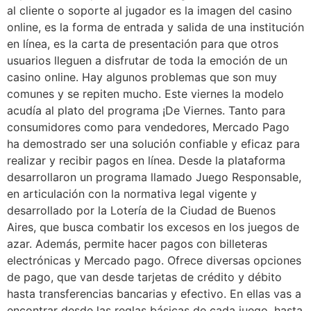
al cliente o soporte al jugador es la imagen del casino
online, es la forma de entrada y salida de una institución
en línea, es la carta de presentación para que otros
usuarios lleguen a disfrutar de toda la emoción de un
casino online. Hay algunos problemas que son muy
comunes y se repiten mucho. Este viernes la modelo
acudía al plato del programa ¡De Viernes. Tanto para
consumidores como para vendedores, Mercado Pago
ha demostrado ser una solución confiable y eficaz para
realizar y recibir pagos en línea. Desde la plataforma
desarrollaron un programa llamado Juego Responsable,
en articulación con la normativa legal vigente y
desarrollado por la Lotería de la Ciudad de Buenos
Aires, que busca combatir los excesos en los juegos de
azar. Además, permite hacer pagos con billeteras
electrónicas y Mercado pago. Ofrece diversas opciones
de pago, que van desde tarjetas de crédito y débito
hasta transferencias bancarias y efectivo. En ellas vas a
encontrar desde las reglas básicas de cada juego, hasta