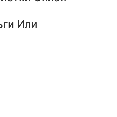
ьги Или