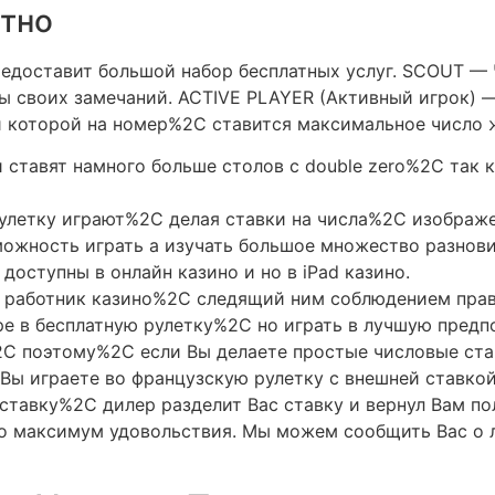
атно
 предоставит большой набор бесплатных услуг. SCOUT 
ты своих замечаний. ACTIVE PLAYER (Активный игрок)
и которой на номер%2C ставится максимальное число 
 ставят намного больше столов с double zero%2C так к
улетку играют%2C делая ставки на числа%2C изображе
ожность играть а изучать большое множество разнови
оступны в онлайн казино и но в iPad казино.
 — работник казино%2C следящий ним соблюдением прав
ре в бесплатную рулетку%2C но играть в лучшую предп
C поэтому%2C если Вы делаете простые числовые ста
 Вы играете во французскую рулетку с внешней ставко
тавку%2C дилер разделит Вас ставку и вернул Вам поло
но максимум удовольствия. Мы можем сообщить Вас о 