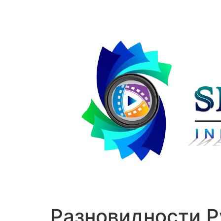
Разновидности Р