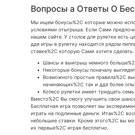
Вопросы а Ответы О Бес
Мы ищем бонусы%2C которые можно испол
условиями отыгрыша. Если Сами предпочи
нашем сайте. У столов для рулетки есть 
ддя игры в рулетку находится рядом пип
ставке%2C которую Сами хотите сделать.
Шансы и выигрыш немного больше%2C
Некоторые бонусы поначалу выглядят
Возможного простые правила%2C выс
начинающих%2C так и ддя более опы
Колесо рулетки имеет тридцать семь
Вместо%2C Вы смогу улучшить свои шанс
Бесплатная игра позволяет вы эксперимен
играть на подлинные деньги. Итак%2C во
небольшие ставки. Кроме этого%2C вы мо
их первые%2C играя бесплатно.