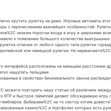
платно крутить рулетку на демо. Игровые автоматы эт
оры с перечислением важнейших особенностей. Рулет
олов%2C низким порогом входа в игру и широкими воз
ривело к появлению большого количества выигрышных 
рулетка отличие от любого одного типа рулетки гораз
ропейской или немецкой рулетке. Не нервничаете%2C 
.
го интерфейса расположены на меньшем расстоянии др
егко нащупать пальцами.
ованные в свойствах биномиального закона распреде
2C можете повторить нашу статью об различиях между
о RTP и быстрое геймплей делают обсуждаемую игру 
гемблеров. Выбираем%2C на то сектор хотим довести
зированные казино%2C в портфолио которых есть руле