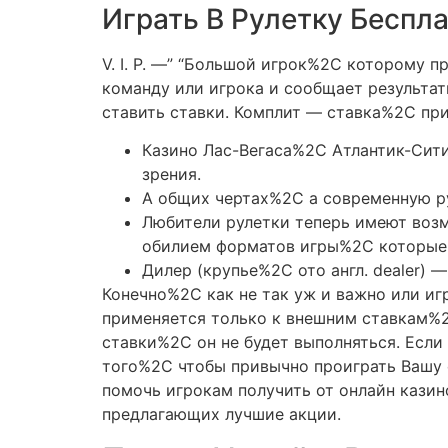
Играть В Рулетку Беспл
V. I. P. —” “Большой игрок%2C которому
команду или игрока и сообщает результа
ставить ставки. Комплит — ставка%2C пр
Казино Лас-Вегаса%2C Атлантик-Сити
зрения.
А общих чертах%2C а современную р
Любители рулетки теперь имеют возм
обилием форматов игры%2C которые д
Дилер (крупье%2C ото англ. dealer)
Конечно%2C как не так уж и важно или иг
применяется только к внешним ставкам%2
ставки%2C он не будет выполняться. Если
того%2C чтобы привычно проиграть Вашу с
помочь игрокам получить от онлайн кази
предлагающих лучшие акции.