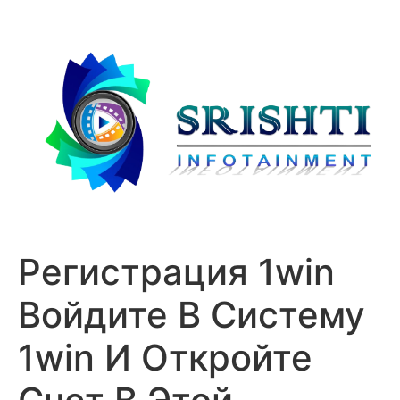
Регистрация 1win
Войдите В Систему
1win И Откройте