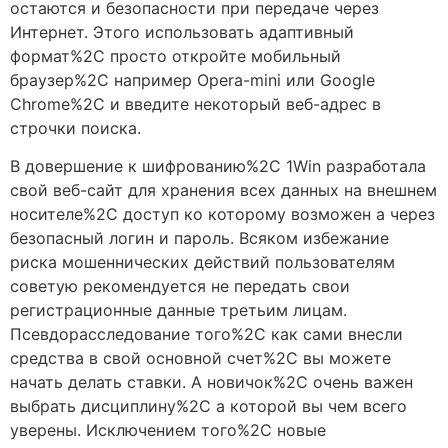
остаются и безопасности при передаче через
Интернет. Этого использовать адаптивный
формат%2C просто откройте мобильный
браузер%2C например Opera-mini или Google
Chrome%2C и введите некоторый веб-адрес в
строчки поиска.
В довершение к шифрованию%2C 1Win разработала
свой веб-сайт для хранения всех данных на внешнем
носителе%2C доступ ко которому возможен а через
безопасный логин и пароль. Всяком избежание
риска мошеннических действий пользователям
советую рекомендуется не передать свои
регистрационные данные третьим лицам.
Псевдорасследование того%2C как сами внесли
средства в свой основной счет%2C вы можете
начать делать ставки. А новичок%2C очень важен
выбрать дисциплину%2C а которой вы чем всего
уверены. Исключением того%2C новые