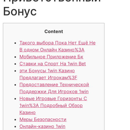
Бонус
Content
Такого выбора Пока Нет Ещё Не
В одном Онлайн Казино%3A
Мобильное Приложение Бк
Ставки на Спорт На 1win Bet
эти Бонусы 1win Казино
Предлагает Игрокам%3F
Предоставление Технической
Поддержки Для Игроков 1win
Новые Игровые Горизонты С
1win%3A Подробный Обзор
Казино
Меры Безопасности
Онлайн-казино 1win