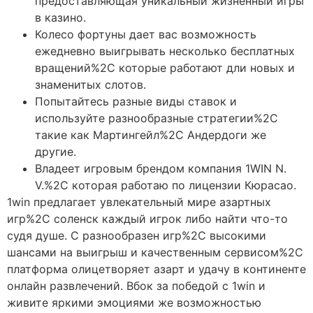
предоставляющая уникальный жизненный игры
в казино.
Колесо фортуны дает вас возможность
ежедневно выигрывать несколько бесплатных
вращений%2C которые работают дли новых и
знаменитых слотов.
Попытайтесь разные виды ставок и
используйте разнообразные стратегии%2C
такие как Мартингейл%2C Андердоги же
другие.
Владеет игровым брендом компания 1WIN N.
V.%2C которая работаю по лицензии Кюрасао.
1win предлагает увлекательный мире азартных
игр%2C соленск каждый игрок либо найти что-то
судя душе. С разнообразен игр%2C высокими
шансами на выигрыш и качественным сервисом%2C
платформа олицетворяет азарт и удачу в континенте
онлайн развлечений. Вбок за победой с 1win и
живите яркими эмоциями же возможностью