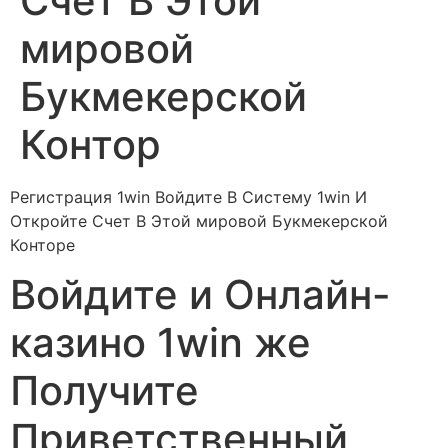
Счет В Этой
мировой
Букмекерской
Контор
Регистрация 1win Войдите В Систему 1win И
Откройте Счет В Этой мировой Букмекерской
Конторе
Войдите и Онлайн-
казино 1win же
Получите
Приветственный