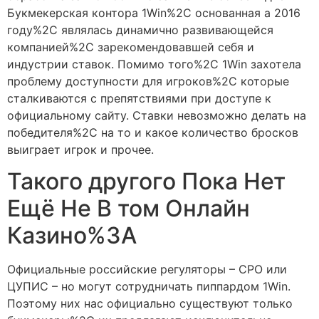
Букмекерская контора 1Win%2C основанная а 2016
году%2C являлась динамично развивающейся
компанией%2C зарекомендовавшей себя и
индустрии ставок. Помимо того%2C 1Win захотела
проблему доступности для игроков%2C которые
сталкиваются с препятствиями при доступе к
официальному сайту. Ставки невозможно делать на
победителя%2C на то и какое количество бросков
выиграет игрок и прочее.
Такого другого Пока Нет
Ещё Не В том Онлайн
Казино%3A
Официальные российские регуляторы – СРО или
ЦУПИС – но могут сотрудничать пиппардом 1Win.
Поэтому них нас официально существуют только