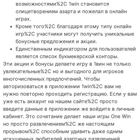
возможностями%2C 1win становится
олицетворением азарта и пожелал в онлайн
играх.
Кроме того%2C благодаря этому типу онлайн
игр%2C участники могут получить уникальные
бонусные предложения и акции.
Единственным индикатором для пользователей
является список букмекерской конторы.
Эти акции и бонусы делаете игру в 1вин не только
увлекательные%2C но и выгодного для игроков
многочисленных предпочтений. Чтобы
авторизоваться в приложении 1win%2C вам не
нужно повторно проходить регистрацию. Если у вам
уже есть аккаунт на нашем сайте%2C просто
введите данные в приложении же войдите в личные
кабинет. Это сочетание делает наши игры One Win
но просто развлечением%2C же настоящим
прорывом%2C способным удивить даже одним
искушенных любителей азартных развлечений.