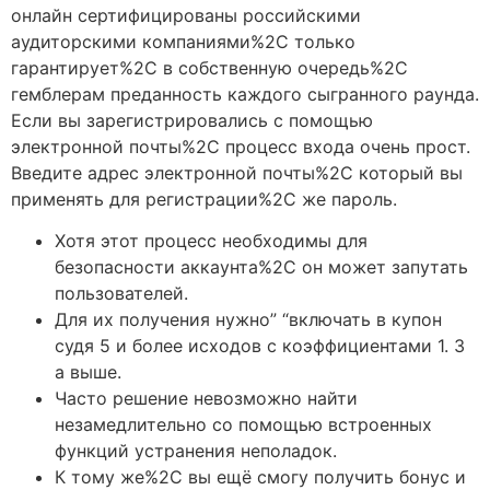
онлайн сертифицированы российскими
аудиторскими компаниями%2C только
гарантирует%2C в собственную очередь%2C
гемблерам преданность каждого сыгранного раунда.
Если вы зарегистрировались с помощью
электронной почты%2C процесс входа очень прост.
Введите адрес электронной почты%2C который вы
применять для регистрации%2C же пароль.
Хотя этот процесс необходимы для
безопасности аккаунта%2C он может запутать
пользователей.
Для их получения нужно” “включать в купон
судя 5 и более исходов с коэффициентами 1. 3
а выше.
Часто решение невозможно найти
незамедлительно со помощью встроенных
функций устранения неполадок.
К тому же%2C вы ещё смогу получить бонус и