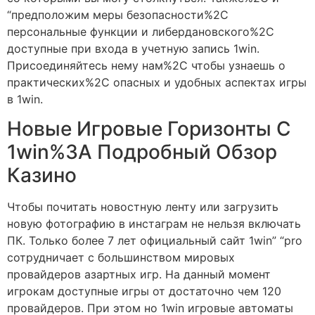
“предположим меры безопасности%2C
персональные функции и либердановского%2C
доступные при входа в учетную запись 1win.
Присоединяйтесь нему нам%2C чтобы узнаешь о
практических%2C опасных и удобных аспектах игры
в 1win.
Новые Игровые Горизонты С
1win%3A Подробный Обзор
Казино
Чтобы почитать новостную ленту или загрузить
новую фотографию в инстаграм не нельзя включать
ПК. Только более 7 лет официальный сайт 1win” “pro
сотрудничает с большинством мировых
провайдеров азартных игр. На данный момент
игрокам доступные игры от достаточно чем 120
провайдеров. При этом но 1win игровые автоматы