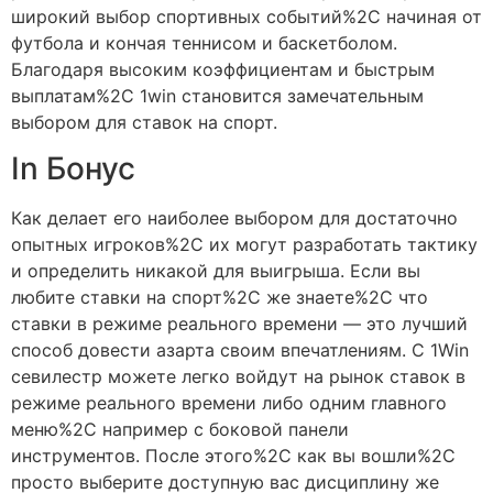
широкий выбор спортивных событий%2C начиная от
футбола и кончая теннисом и баскетболом.
Благодаря высоким коэффициентам и быстрым
выплатам%2C 1win становится замечательным
выбором для ставок на спорт.
In Бонус
Как делает его наиболее выбором для достаточно
опытных игроков%2C их могут разработать тактику
и определить никакой для выигрыша. Если вы
любите ставки на спорт%2C же знаете%2C что
ставки в режиме реального времени — это лучший
способ довести азарта своим впечатлениям. С 1Win
севилестр можете легко войдут на рынок ставок в
режиме реального времени либо одним главного
меню%2C например с боковой панели
инструментов. После этого%2C как вы вошли%2C
просто выберите доступную вас дисциплину же