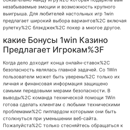
незабываемые эмоции и возможность крупного
выигрыша. Для любителей настольных игр 1win
предлагает широкий выбора вариантов%2C включая
рулетку%2C блэкджек%2C покер а многое другое.
какие Бонусы 1win Казино
Предлагает Игрокам%3F
Когда дело доходит конца онлайн-ставок%2C
безопасность являлась главной задачей. Со 1Win
пользователи может быть уверены%2C только их
личная и финансовая информация защищено
самыми передовыми мерами безопасности. В
выводы%2C команда технической помощи 1Win
готова сделать клиентам с любыми техническими
проблемами%2C пиппардом которыми они быть
столкнуться при уменьшении веб-сайта.
Пожалуйста%2C только стесняйтесь обращаться к