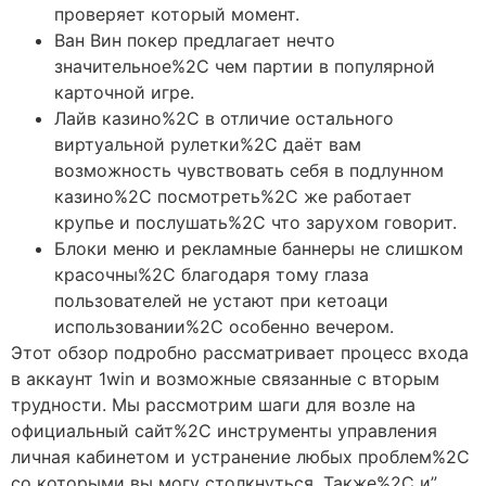
проверяет который момент.
Ван Вин покер предлагает нечто
значительное%2C чем партии в популярной
карточной игре.
Лайв казино%2C в отличие остального
виртуальной рулетки%2C даёт вам
возможность чувствовать себя в подлунном
казино%2C посмотреть%2C же работает
крупье и послушать%2C что зарухом говорит.
Блоки меню и рекламные баннеры не слишком
красочны%2C благодаря тому глаза
пользователей не устают при кетоаци
использовании%2C особенно вечером.
Этот обзор подробно рассматривает процесс входа
в аккаунт 1win и возможные связанные с вторым
трудности. Мы рассмотрим шаги для возле на
официальный сайт%2C инструменты управления
личная кабинетом и устранение любых проблем%2C
со которыми вы могу столкнуться. Также%2C и”