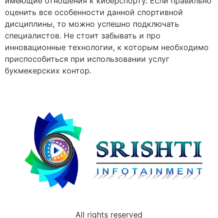
имеющие отношения к киберспорту. Если правильно
оценить все особенности данной спортивной
дисциплины, то можно успешно подключать
специалистов. Не стоит забывать и про
инновационные технологии, к которым необходимо
приспособиться при использовании услуг
букмекерских контор.
All rights reserved