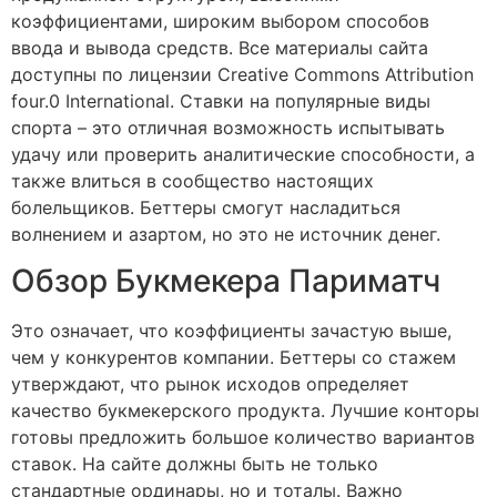
коэффициентами, широким выбором способов
ввода и вывода средств. Все материалы сайта
доступны по лицензии Creative Commons Attribution
four.0 International. Ставки на популярные виды
спорта – это отличная возможность испытывать
удачу или проверить аналитические способности, а
также влиться в сообщество настоящих
болельщиков. Беттеры смогут насладиться
волнением и азартом, но это не источник денег.
Обзор Букмекера Париматч
Это означает, что коэффициенты зачастую выше,
чем у конкурентов компании. Беттеры со стажем
утверждают, что рынок исходов определяет
качество букмекерского продукта. Лучшие конторы
готовы предложить большое количество вариантов
ставок. На сайте должны быть не только
стандартные ординары, но и тоталы. Важно