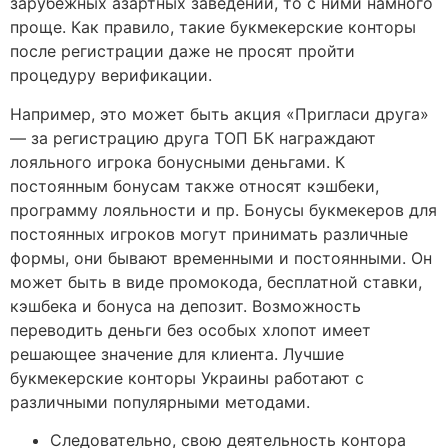
зарубежных азартных заведений, то с ними намного
проще. Как правило, такие букмекерские конторы
после регистрации даже не просят пройти
процедуру верификации.
Например, это может быть акция «Пригласи друга»
— за регистрацию друга ТОП БК награждают
лояльного игрока бонусными деньгами. К
постоянным бонусам также относят кэшбеки,
программу лояльности и пр. Бонусы букмекеров для
постоянных игроков могут принимать различные
формы, они бывают временными и постоянными. Он
может быть в виде промокода, бесплатной ставки,
кэшбека и бонуса на депозит. Возможность
переводить деньги без особых хлопот имеет
решающее значение для клиента. Лучшие
букмекерские конторы Украины работают с
различными популярными методами.
Следовательно, свою деятельность контора