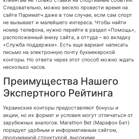
клиентам не только ставки на спортивные события.
Следовательно, можно весело провести время на
сайте Париматч даже в том случае, если сам спорт
не вызывает и малейшего интереса. Чтобы найти
номер телефона, нужно перейти в раздел «Помощь»,
расположенный внизу сайта, а оттуда – во вкладку
«Служба поддержки». Есть еще вариант написать
письмо на электронную почту букмекерской
конторы. Но ответа через этот способ можно ждать
несколько часов.
Преимущества Нашего
Экспертного Рейтинга
Украинские конторы предоставляют бонусы и
акции, но их формат и условия могут отличаться от
зарубежных аналогов. Marathon Bet (Марафон Бет)
порадует удобным и информативным сайтом,
продуманной структурой, высокими