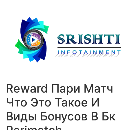
Reward Пари Матч
Что Это Такое И
Виды Бонусов В Бк