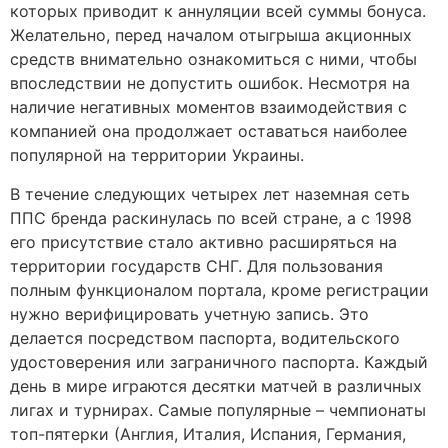
которых приводит к аннуляции всей суммы бонуса.
Желательно, перед началом отыгрыша акционных
средств внимательно ознакомиться с ними, чтобы
впоследствии не допустить ошибок. Несмотря на
наличие негативных моментов взаимодействия с
компанией она продолжает оставаться наиболее
популярной на территории Украины.
В течение следующих четырех лет наземная сеть
ППС бренда раскинулась по всей стране, а с 1998
его присутствие стало активно расширяться на
территории государств СНГ. Для пользования
полным функционалом портала, кроме регистрации
нужно верифицировать учетную запись. Это
делается посредством паспорта, водительского
удостоверения или заграничного паспорта. Каждый
день в мире играются десятки матчей в различных
лигах и турнирах. Самые популярные – чемпионаты
топ-пятерки (Англия, Италия, Испания, Германия,