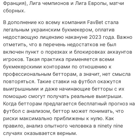
Франция), Лига чемпионов и Лига Европы, матчи
сборных.
В дополнение ко всему компания FavBet стала
легальным украинским букмекером, оплатив
недостающую лицензию накануне 2023 года. Важно
отметить, что в перечень недостатков не был
включен пункт о порезках и блокировках аккаунтов
игроков. Такая практика применяется всеми
букмекерскими конторами по отношению к
профессиональным бетторам, а значит, нет смысла
повторяться. Такие ставки на футбол окажутся
выигрышными и даже начинающие бетторы с их
помощью смогут получать реальные выигрыши.
Когда бетторам предлагается бесплатный прогноз на
футбол с анализом, беттор может понимать, что
риски максимально приближены к нулю. Как
правило, анализ опытного человека в ninety nine
случаях оказывается верным.