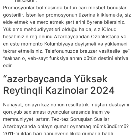
hissəsidir.
Promosyonlar bölməsində bütün cari mosbet bonuslar
göstərilir. İstənilən promosyonun üzərinə klikləməklə, siz
əldə etmək və mərc etmək şərtlərini öyrənə bilərsiniz.
Yükləmə məhdudiyyətləri olduğu halda, siz iCloud
hesabınızın regionunu Azərbaycandan Özbəkistana və
en este momento Kolumbiyaya dəyişməli və yükləməni
təkrar etməlisiniz. Telefonunuzda brauzer vasitəsilə işə”
“salınan o, veb-sayt funksiyalarının bütün dəstini ehtiva
edir.
“azərbaycanda Yüksək
Reytinqli Kazinolar 2024
Nəhayət, onlayn kazinonun resultatrik müştəri dəstəyini
qoruyub saxlaması oyunçular arasında inam və
məmnuniyyəti artırır. Tez-tez Soruşulan Suallar
Azərbaycanda onlayn qumar oynamaq mümkündürmü?
2011-ci ildən bəri qanunvericilikdə qumarla bağlı