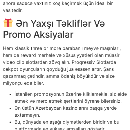
ahora sadəcə vaxtınız xoş keçirmək üçün ideal bir
vasitədir.
Ən Yaxşı Təkliflər Və
Promo Aksiyalar
Həm klassik three or more barabanlı meyvə maşınları,
həm də reward mərhələ və xüsusiyyətləri olan müasir
video clip slotlardan zövq alın. Proqressiv Slotlarda
cekpot oyunçuların qoyduğu jua əsasən artır. Şans
qazanmaq çətindir, amma ödəniş böyükdür və size
milyonçu edə bilər.
İstənilən promosyonun üzərinə klikləməklə, siz əldə
etmək və mərc etmək şərtlərini öyrənə bilərsiniz.
Ən üstün Azərbaycan kazinolarını başqa yerdə
axtarmayın.
Bu, dünyada ən aşağı qiymətlərdən biridir və bu
platformada ən yüksək əmsalları göstərir