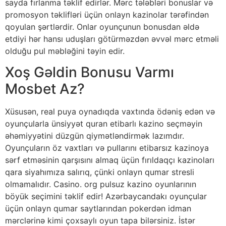
sayda fırlanma təklif edirlər. Mərc tələbləri bonuslar və
promosyon təklifləri üçün onlayn kazinolar tərəfindən
qoyulan şərtlərdir. Onlar oyunçunun bonusdan əldə
etdiyi hər hansı uduşları götürməzdən əvvəl mərc etməli
olduğu pul məbləğini təyin edir.
Xoş Gəldin Bonusu Varmı
Mosbet Az?
Xüsusən, real puya oynadıqda vaxtında ödəniş edən və
oyunçularla ünsiyyət quran etibarlı kazino seçməyin
əhəmiyyətini düzgün qiymətləndirmək lazımdır.
Oyunçuların öz vaxtları və pullarını etibarsız kazinoya
sərf etməsinin qarşısını almaq üçün fırıldaqçı kazinoları
qara siyahımıza salırıq, çünki onlayn qumar stresli
olmamalıdır. Casino. org pulsuz kazino oyunlarının
böyük seçimini təklif edir! Azərbaycandakı oyunçular
üçün onlayn qumar saytlarından pokerdən idman
mərclərinə kimi çoxsaylı oyun tapa bilərsiniz. İstər