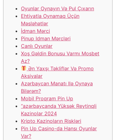
Oyunlar Oynayın Və Pul Çıxarın
Ehtiyatla Oynamaq Üçün
Məsləhətlər
İdman Mərci
Pinup Idman Mərcləri
Canlı Oyunlar
Xoş Gəldin Bonusu Varmı Mosbet
Az?
Ən Yaxşı Təkliflər Və Promo
Aksiyalar
Azərbaycan Manatı Ilə Oynaya
Bilərəm?
Mobil Proqram Pin Up
“azərbaycanda Yüksək Reytinqli
Kazinolar 2024
Kripto Kazinoların Riskləri
Pin Up Casino-da Hansı Oyunlar
Var?