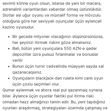
sevimli köhnə oyun olsun, istərsə də yeni bir macəra,
adrenalinli variantlardan xəbərdar olmaq üstünlükdür.
Slotlar əsl uğur oyunu və müxtəlif forma və mövzulu
olduğuna görə hər səviyyəli oyunçular üçün əyləncəli
kazino oyunudur.
Bir gecədə milyoner olacağınızı düşünürsünüzsə,
hər şeyinizi itirmək riskini gözə almalısınız.
Bəli, bütün yeni oyunçulara 550 AZN-ə qədər
depozitlər üzrə pulsuz fırlanmalar və bonuslar
verilir
Bunun üçün turnir cədvəlində müəyyən sayda xal
qazanacaqsınız.
Oyunçuların blackjack-dən ruletə kimi canlı oyun
üçün çoxlu seçimləri olur.
Qumar əylənmək və ahora real pul qazanmaq oynana
bilər. Əyləncə üçün oyunlar faktiki pul itirmə riski
olmadan həzz almağınızı təmin edir. Bu, yeni tapdığınız
oyunları araşdırmaq, strategiyaları üzərində çalışmaq və