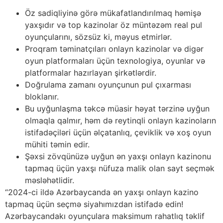
Öz sadiqliyinə görə mükafatlandırılmaq həmişə
yaxşıdır və top kazinolar öz müntəzəm real pul
oyunçularını, sözsüz ki, məyus etmirlər.
Proqram təminatçıları onlayn kazinolar və digər
oyun platformaları üçün texnologiya, oyunlar və
platformalar hazırlayan şirkətlərdir.
Doğrulama zamanı oyunçunun pul çıxarması
bloklanır.
Bu uyğunlaşma təkcə müasir həyat tərzinə uyğun
olmaqla qalmır, həm də reytinqli onlayn kazinoların
istifadəçiləri üçün əlçatanlıq, çeviklik və xoş oyun
mühiti təmin edir.
Şəxsi zövqünüzə uyğun ən yaxşı onlayn kazinonu
tapmaq üçün yaxşı nüfuza malik olan sayt seçmək
məsləhətlidir.
“2024-ci ildə Azərbaycanda ən yaxşı onlayn kazino
tapmaq üçün seçmə siyahımızdan istifadə edin!
Azərbaycandakı oyunçulara maksimum rahatlıq təklif