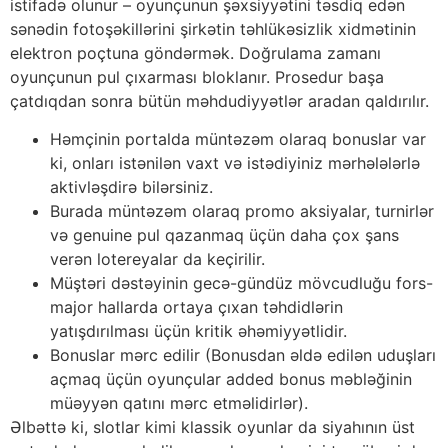
istifadə olunur – oyunçunun şəxsiyyətini təsdiq edən
sənədin fotoşəkillərini şirkətin təhlükəsizlik xidmətinin
elektron poçtuna göndərmək. Doğrulama zamanı
oyunçunun pul çıxarması bloklanır. Prosedur başa
çatdıqdan sonra bütün məhdudiyyətlər aradan qaldırılır.
Həmçinin portalda müntəzəm olaraq bonuslar var
ki, onları istənilən vaxt və istədiyiniz mərhələlərlə
aktivləşdirə bilərsiniz.
Burada müntəzəm olaraq promo aksiyalar, turnirlər
və genuine pul qazanmaq üçün daha çox şans
verən lotereyalar da keçirilir.
Müştəri dəstəyinin gecə-gündüz mövcudluğu fors-
major hallarda ortaya çıxan təhdidlərin
yatışdırılması üçün kritik əhəmiyyətlidir.
Bonuslar mərc edilir (Bonusdan əldə edilən uduşları
açmaq üçün oyunçular added bonus məbləğinin
müəyyən qatını mərc etməlidirlər).
Əlbəttə ki, slotlar kimi klassik oyunlar da siyahının üst