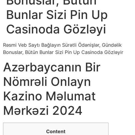
Bonuslar, Bütün
Bunlar Sizi Pin Up
Casinoda Gözləyi
Rəsmi Veb Saytı Bağlayın️ Sürətli Ödənişlər, Gündəlik
Bonuslar, Bütün Bunlar Sizi Pin Up Casinoda Gözləyir
Azərbaycanın Bir
Nömrəli Onlayn
Kazino Məlumat
Mərkəzi 2024
Content