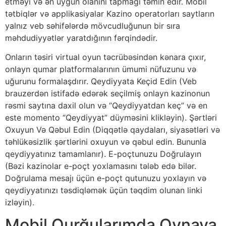
etməyi və ən uyğun olanını tapmağı təmin edir. Mobil
tətbiqlər və applikasiyalar Kazino operatorları saytların
yalnız veb səhifələrdə mövcudluğunun bir sıra
məhdudiyyətlər yaratdığının fərqindədir.
Onların təsiri virtual oyun təcrübəsindən kənara çıxır,
onlayn qumar platformalarının ümumi nüfuzunu və
uğurunu formalaşdırır. Qeydiyyata Keçid Edin (Veb
brauzerdən istifadə edərək seçilmiş onlayn kazinonun
rəsmi saytına daxil olun və “Qeydiyyatdan keç” və en
este momento “Qeydiyyat” düyməsini klikləyin). Şərtləri
Oxuyun Və Qəbul Edin (Diqqətlə qaydaları, siyasətləri və
təhlükəsizlik şərtlərini oxuyun və qəbul edin. Bununla
qeydiyyatınız tamamlanır). E-poçtunuzu Doğrulayın
(Bəzi kazinolar e-poçt yoxlamasını tələb edə bilər.
Doğrulama mesajı üçün e-poçt qutunuzu yoxlayın və
qeydiyyatınızı təsdiqləmək üçün təqdim olunan linki
izləyin).
Mobil Qurğularımda Oynaya