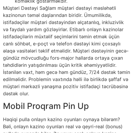
köməklik göstərməkdir.
Müştəri Dəstəyi Sağlam müştəri dəstəyi məsləhətli
kazinonun təməl daşlarından biridir. Ümumilikdə,
istifadəçilər müştəri dəstəyindən əlçatanlıq, inkluzivlik
və faydalı yardım gözləyirlər. Etibarlı onlayn kazinolar
istifadəçilərin müxtəlif seçimlərini təmin etmək üçün
canlı söhbət, e-poçt və telefon dəstəyi kimi çoxsaylı
əlaqə vasitələri təklif etməlidir. Müştəri dəstəyinin gecə-
gündüz mövcudluğu fors-major hallarda ortaya çıxan
təhdidlərin yatışdırılması üçün kritik əhəmiyyətlidir.
İstənilən vaxt, həm gecə həm gündüz, 7/24 dəstək təmin
edilməlidir. Problemin vaxtında həlli ilə birlikdə şəffaf və
müştəri mərkəzli yanaşma pozitiv istifadəçi təcrübəsinə
dəstək olur.
Mobil Proqram Pin Up
Həqiqi pulla onlayn kazino oyunları oynaya bilərəm?
Bəli, onlayn kazino oyunları real və qeyri-real (bonus)