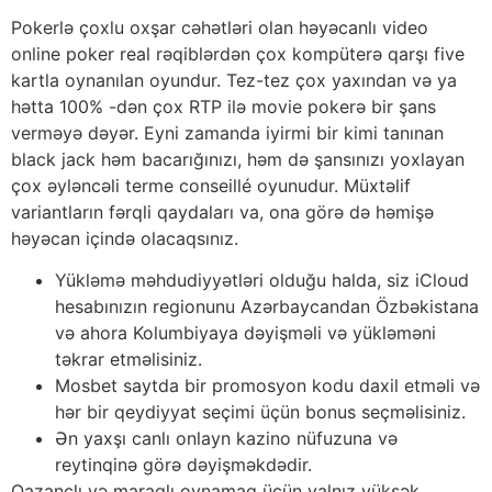
Pokerlə çoxlu oxşar cəhətləri olan həyəcanlı video
online poker real rəqiblərdən çox kompüterə qarşı five
kartla oynanılan oyundur. Tez-tez çox yaxından və ya
hətta 100% -dən çox RTP ilə movie pokerə bir şans
verməyə dəyər. Eyni zamanda iyirmi bir kimi tanınan
black jack həm bacarığınızı, həm də şansınızı yoxlayan
çox əyləncəli terme conseillé oyunudur. Müxtəlif
variantların fərqli qaydaları va, ona görə də həmişə
həyəcan içində olacaqsınız.
Yükləmə məhdudiyyətləri olduğu halda, siz iCloud
hesabınızın regionunu Azərbaycandan Özbəkistana
və ahora Kolumbiyaya dəyişməli və yükləməni
təkrar etməlisiniz.
Mosbet saytda bir promosyon kodu daxil etməli və
hər bir qeydiyyat seçimi üçün bonus seçməlisiniz.
Ən yaxşı canlı onlayn kazino nüfuzuna və
reytinqinə görə dəyişməkdədir.
Qazanclı və maraqlı oynamaq üçün yalnız yüksək