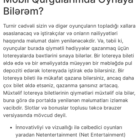
Bilərəm?
Turnir cədvəli sizin və digər oyunçuların topladığı xallara
əsaslanacaq və iştirakçılar və onların nailiyyətləri
haqqında məlumat daim yenilənəcəkdir. Və, təbii ki,
oyunçular burada qiymətli hədiyyələr qazanmaq üçün
lotereyalarda bəxtlərini sınaya bilərlər. Bir lotereya bileti
əldə edə və bir əməliyyatda müəyyən bir məbləğdə pul
depoziti edərək lotereyada iştirak edə bilərsiniz. Bir
lotereya bileti ilə mükafat qazana bilərsiniz, ancaq daha
çox bilet əldə etsəniz, qazanma şansınız artacaq.
Müxtəlif lotereya biletlərinin qiymətləri müxtəlif ola bilər,
buna görə də portalda yenilənən məlumatları izləmək
vacibdir. Slotlar və bonuslar toplusu təkcə brauzer
versiyasında mövcud deyil.
İnnovativliyi və vizuallığı ilə cəlbedici oyunları
yaradan Netentertainment (Net Entertainment)