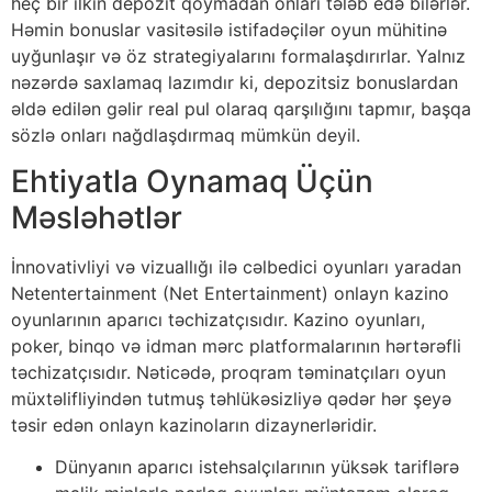
heç bir ilkin depozit qoymadan onları tələb edə bilərlər.
Həmin bonuslar vasitəsilə istifadəçilər oyun mühitinə
uyğunlaşır və öz strategiyalarını formalaşdırırlar. Yalnız
nəzərdə saxlamaq lazımdır ki, depozitsiz bonuslardan
əldə edilən gəlir real pul olaraq qarşılığını tapmır, başqa
sözlə onları nağdlaşdırmaq mümkün deyil.
Ehtiyatla Oynamaq Üçün
Məsləhətlər
İnnovativliyi və vizuallığı ilə cəlbedici oyunları yaradan
Netentertainment (Net Entertainment) onlayn kazino
oyunlarının aparıcı təchizatçısıdır. Kazino oyunları,
poker, binqo və idman mərc platformalarının hərtərəfli
təchizatçısıdır. Nəticədə, proqram təminatçıları oyun
müxtəlifliyindən tutmuş təhlükəsizliyə qədər hər şeyə
təsir edən onlayn kazinoların dizaynerləridir.
Dünyanın aparıcı istehsalçılarının yüksək tariflərə