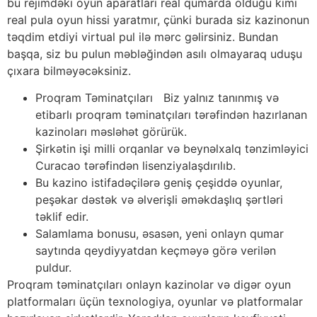
bu rejimdəki oyun aparatları real qumarda olduğu kimi
real pula oyun hissi yaratmır, çünki burada siz kazinonun
təqdim etdiyi virtual pul ilə mərc gəlirsiniz. Bundan
başqa, siz bu pulun məbləğindən asılı olmayaraq uduşu
çıxara bilməyəcəksiniz.
Proqram Təminatçıları Biz yalnız tanınmış və
etibarlı proqram təminatçıları tərəfindən hazırlanan
kazinoları məsləhət görürük.
Şirkətin işi milli orqanlar və beynəlxalq tənzimləyici
Curacao tərəfindən lisenziyalaşdırılıb.
Bu kazino istifadəçilərə geniş çeşiddə oyunlar,
peşəkar dəstək və əlverişli əməkdaşlıq şərtləri
təklif edir.
Salamlama bonusu, əsasən, yeni onlayn qumar
saytında qeydiyyatdan keçməyə görə verilən
puldur.
Proqram təminatçıları onlayn kazinolar və digər oyun
platformaları üçün texnologiya, oyunlar və platformalar