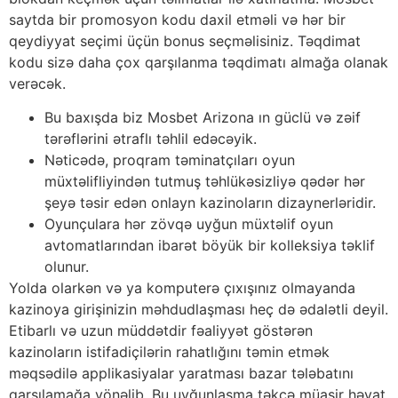
saytda bir promosyon kodu daxil etməli və hər bir
qeydiyyat seçimi üçün bonus seçməlisiniz. Təqdimat
kodu sizə daha çox qarşılanma təqdimatı almağa olanak
verəcək.
Bu baxışda biz Mosbet Arizona ın güclü və zəif
tərəflərini ətraflı təhlil edəcəyik.
Nəticədə, proqram təminatçıları oyun
müxtəlifliyindən tutmuş təhlükəsizliyə qədər hər
şeyə təsir edən onlayn kazinoların dizaynerləridir.
Oyunçulara hər zövqə uyğun müxtəlif oyun
avtomatlarından ibarət böyük bir kolleksiya təklif
olunur.
Yolda olarkən və ya komputerə çıxışınız olmayanda
kazinoya girişinizin məhdudlaşması heç də ədalətli deyil.
Etibarlı və uzun müddətdir fəaliyyət göstərən
kazinoların istifadiçilərin rahatlığını təmin etmək
məqsədilə applikasiyalar yaratması bazar tələbatını
qarşılamağa yönəlib. Bu uyğunlaşma təkcə müasir həyat