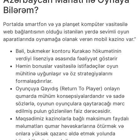
Bilərəm?
Portalda smartfon və ya planşet kompüter vasitəsilə
web bağlantısının olduğu istənilən yerdə sevimli oyun
aparatlarında oynamağa olanak verən mobil kazino var.”
Bəli, bukmeker kontoru Kurakao hökumətinin
verdiyi lisenziya əsasında fəaliyyət göstərir
Həmin bonuslar vasitəsilə istifadəçilər oyun
mühitinə uyğunlaşır və öz strategiyalarını
formalaşdırırlar.
Oyunçuya Qayıdış (Return To Player) onlayn
qumarda mühüm konsepsiyalardandır və sadə
sözlərlə, oyunun oyunçulara qaytaracağı mərc
edilmiş pulun gözlənilən faiz dərəcəsidir.
Məqsədimiz kazinolarla bağlı maksimum faydalı
məlumatları qumar həvəskarlarına ötürmək və
onlara yüksək qazanc əldə etmək yolunda