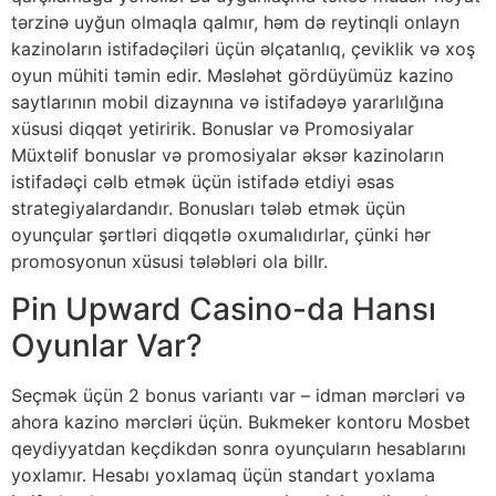
tərzinə uyğun olmaqla qalmır, həm də reytinqli onlayn
kazinoların istifadəçiləri üçün əlçatanlıq, çeviklik və xoş
oyun mühiti təmin edir. Məsləhət gördüyümüz kazino
saytlarının mobil dizaynına və istifadəyə yararlılğına
xüsusi diqqət yetiririk. Bonuslar və Promosiyalar
Müxtəlif bonuslar və promosiyalar əksər kazinoların
istifadəçi cəlb etmək üçün istifadə etdiyi əsas
strategiyalardandır. Bonusları tələb etmək üçün
oyunçular şərtləri diqqətlə oxumalıdırlar, çünki hər
promosyonun xüsusi tələbləri ola bilIr.
Pin Upward Casino-da Hansı
Oyunlar Var?
Seçmək üçün 2 bonus variantı var – idman mərcləri və
ahora kazino mərcləri üçün. Bukmeker kontoru Mosbet
qeydiyyatdan keçdikdən sonra oyunçuların hesablarını
yoxlamır. Hesabı yoxlamaq üçün standart yoxlama