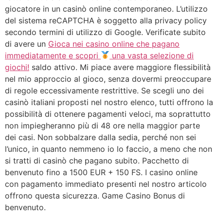
giocatore in un casinò online contemporaneo. L’utilizzo
del sistema reCAPTCHA è soggetto alla privacy policy
secondo termini di utilizzo di Google. Verificate subito
di avere un
Gioca nei casino online che pagano
immediatamente e scopri
una vasta selezione di
giochi!
saldo attivo. Mi piace avere maggiore flessibilità
nel mio approccio al gioco, senza dovermi preoccupare
di regole eccessivamente restrittive. Se scegli uno dei
casinò italiani proposti nel nostro elenco, tutti offrono la
possibilità di ottenere pagamenti veloci, ma soprattutto
non impiegheranno più di 48 ore nella maggior parte
dei casi. Non sobbalzare dalla sedia, perché non sei
l’unico, in quanto nemmeno io lo faccio, a meno che non
si tratti di casinò che pagano subito. Pacchetto di
benvenuto fino a 1500 EUR + 150 FS. I casino online
con pagamento immediato presenti nel nostro articolo
offrono questa sicurezza. Game Casino Bonus di
benvenuto.