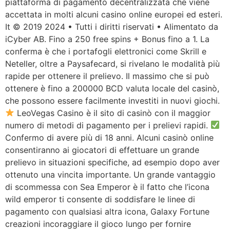
piattaforma di pagamento decentralizzata che viene
accettata in molti alcuni casino online europei ed esteri.
It © 2019 2024 • Tutti i diritti riservati • Alimentato da
iCyber AB. Fino a 250 free spins + Bonus fino a 1. La
conferma è che i portafogli elettronici come Skrill e
Neteller, oltre a Paysafecard, si rivelano le modalità più
rapide per ottenere il prelievo. Il massimo che si può
ottenere è fino a 200000 BCD valuta locale del casinò,
che possono essere facilmente investiti in nuovi giochi.
LeoVegas Casino è il sito di casinò con il maggior
numero di metodi di pagamento per i prelievi rapidi.
Confermo di avere più di 18 anni. Alcuni casinò online
consentiranno ai giocatori di effettuare un grande
prelievo in situazioni specifiche, ad esempio dopo aver
ottenuto una vincita importante. Un grande vantaggio
di scommessa con Sea Emperor è il fatto che l’icona
wild emperor ti consente di soddisfare le linee di
pagamento con qualsiasi altra icona, Galaxy Fortune
creazioni incoraggiare il gioco lungo per fornire