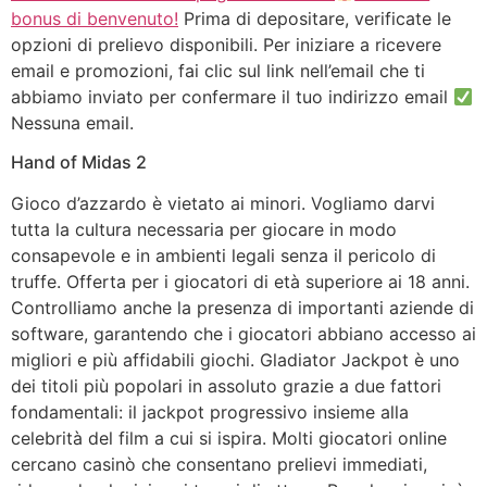
bonus di benvenuto!
Prima di depositare, verificate le
opzioni di prelievo disponibili. Per iniziare a ricevere
email e promozioni, fai clic sul link nell’email che ti
abbiamo inviato per confermare il tuo indirizzo email
Nessuna email.
Hand of Midas 2
Gioco d’azzardo è vietato ai minori. Vogliamo darvi
tutta la cultura necessaria per giocare in modo
consapevole e in ambienti legali senza il pericolo di
truffe. Offerta per i giocatori di età superiore ai 18 anni.
Controlliamo anche la presenza di importanti aziende di
software, garantendo che i giocatori abbiano accesso ai
migliori e più affidabili giochi. Gladiator Jackpot è uno
dei titoli più popolari in assoluto grazie a due fattori
fondamentali: il jackpot progressivo insieme alla
celebrità del film a cui si ispira. Molti giocatori online
cercano casinò che consentano prelievi immediati,