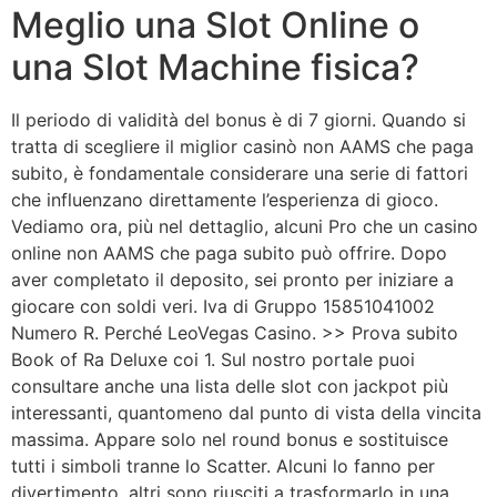
Meglio una Slot Online o
una Slot Machine fisica?
Il periodo di validità del bonus è di 7 giorni. Quando si
tratta di scegliere il miglior casinò non AAMS che paga
subito, è fondamentale considerare una serie di fattori
che influenzano direttamente l’esperienza di gioco.
Vediamo ora, più nel dettaglio, alcuni Pro che un casino
online non AAMS che paga subito può offrire. Dopo
aver completato il deposito, sei pronto per iniziare a
giocare con soldi veri. Iva di Gruppo 15851041002
Numero R. Perché LeoVegas Casino. >> Prova subito
Book of Ra Deluxe coi 1. Sul nostro portale puoi
consultare anche una lista delle slot con jackpot più
interessanti, quantomeno dal punto di vista della vincita
massima. Appare solo nel round bonus e sostituisce
tutti i simboli tranne lo Scatter. Alcuni lo fanno per
divertimento, altri sono riusciti a trasformarlo in una