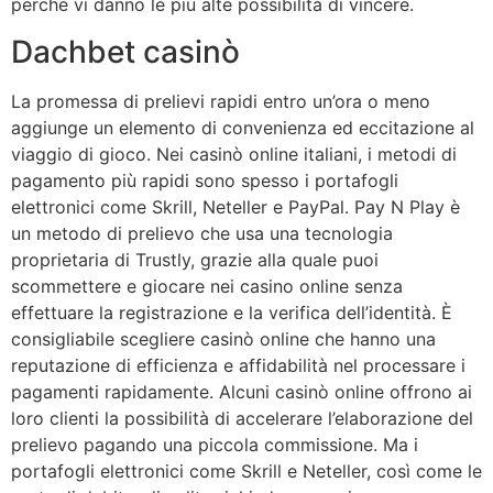
perché vi danno le più alte possibilità di vincere.
Dachbet casinò
La promessa di prelievi rapidi entro un’ora o meno
aggiunge un elemento di convenienza ed eccitazione al
viaggio di gioco. Nei casinò online italiani, i metodi di
pagamento più rapidi sono spesso i portafogli
elettronici come Skrill, Neteller e PayPal. Pay N Play è
un metodo di prelievo che usa una tecnologia
proprietaria di Trustly, grazie alla quale puoi
scommettere e giocare nei casino online senza
effettuare la registrazione e la verifica dell’identità. È
consigliabile scegliere casinò online che hanno una
reputazione di efficienza e affidabilità nel processare i
pagamenti rapidamente​​. Alcuni casinò online offrono ai
loro clienti la possibilità di accelerare l’elaborazione del
prelievo pagando una piccola commissione. Ma i
portafogli elettronici come Skrill e Neteller, così come le