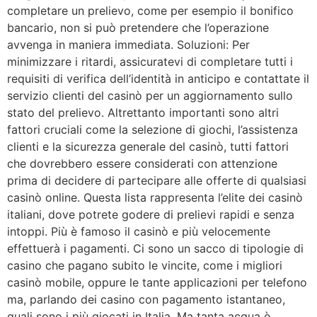
completare un prelievo, come per esempio il bonifico
bancario, non si può pretendere che l’operazione
avvenga in maniera immediata. Soluzioni: Per
minimizzare i ritardi, assicuratevi di completare tutti i
requisiti di verifica dell’identità in anticipo e contattate il
servizio clienti del casinò per un aggiornamento sullo
stato del prelievo. Altrettanto importanti sono altri
fattori cruciali come la selezione di giochi, l’assistenza
clienti e la sicurezza generale del casinò, tutti fattori
che dovrebbero essere considerati con attenzione
prima di decidere di partecipare alle offerte di qualsiasi
casinò online. Questa lista rappresenta l’elite dei casinò
italiani, dove potrete godere di prelievi rapidi e senza
intoppi. Più è famoso il casinò e più velocemente
effettuerà i pagamenti. Ci sono un sacco di tipologie di
casino che pagano subito le vincite, come i migliori
casinò mobile, oppure le tante applicazioni per telefono
ma, parlando dei casino con pagamento istantaneo,
quali sono i più giocati in Italia. Ma tanta acqua è