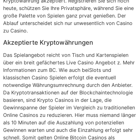
Kryptowährung akzeptiert. Registrieren Sie sich noch
heute, schützen Sie Ihre Privatsphäre, während Sie eine
große Palette von Spielen ganz prvat genießen. Der
Ablauf unterscheidet sich nur unwesentlich von Casino
zu Casino.
Akzeptierte Kryptowährungen
Das Spielangebot reicht von Tisch und Kartenspielen
über ein breit gefächertes Live Casino Angebot z. Mehr
Informationen zum BC. Wie auch beiSlots und
klassischen Casino Spielen erfolgt die eventuell
notwendige Währungsumrechnung durch den Anbieter.
Da Kryptotransaktionen auf der Blockchaintechnologie
basieren, sind Krypto Casinos in der Lage, die
Gewinnspanne der Spieler im Vergleich zu traditionellen
Online Casinos zu reduzieren. Hier muss niemand länger
als 10 Minuten auf die Auszahlung von potenziellen
Gewinnen warten und auch die Einzahlung erfolgt sehr
schnell. Somit gelten Online Bitcoin Casinos als