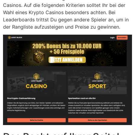
Casinos. Auf die folgenden Kriterien solltet Ihr bei der
Wahl eines Krypto Casinos besonders achten. Bei
Leaderboards trittst Du gegen andere Spieler an, um in
der Rangliste aufzusteigen und Preise zu gewinnen.