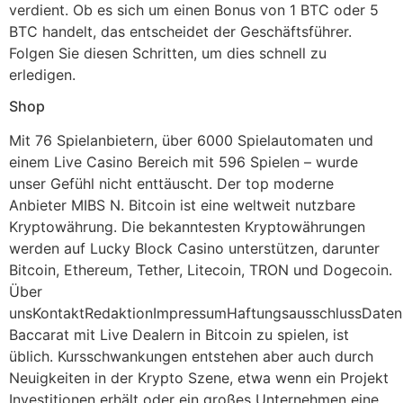
verdient. Ob es sich um einen Bonus von 1 BTC oder 5
BTC handelt, das entscheidet der Geschäftsführer.
Folgen Sie diesen Schritten, um dies schnell zu
erledigen.
Shop
Mit 76 Spielanbietern, über 6000 Spielautomaten und
einem Live Casino Bereich mit 596 Spielen – wurde
unser Gefühl nicht enttäuscht. Der top moderne
Anbieter MIBS N. Bitcoin ist eine weltweit nutzbare
Kryptowährung. Die bekanntesten Kryptowährungen
werden auf Lucky Block Casino unterstützen, darunter
Bitcoin, Ethereum, Tether, Litecoin, TRON und Dogecoin.
Über
unsKontaktRedaktionImpressumHaftungsausschlussDate
Baccarat mit Live Dealern in Bitcoin zu spielen, ist
üblich. Kursschwankungen entstehen aber auch durch
Neuigkeiten in der Krypto Szene, etwa wenn ein Projekt
Investitionen erhält oder ein großes Unternehmen eine