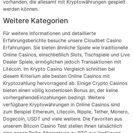
vorhanden, die allesamt mit Kryptowährungen gespielt
werden können.
Weitere Kategorien
Für weitere Informationen und detaillierte
Erfahrungsberichte besuche unsere Cloudbet Casino
Erfahrungen. Sie bieten ähnliche Spiele wie traditionelle
Online Casinos, einschließlich Slots, Tischspiele und Live
Dealer Spiele, ermöglichen jedoch Transaktionen mit
Litecoin. Im Krypto Casino Vergleich schnitten bei
diesem Kriterium alle besten Online Casinos mit
Kryptozahlung hervorragend ab. Einige Crypto Casinos
bieten einen völlig kostenlosen Bonus an, der keine
vorhergehendeEinzahlungen bedingt. Weitere
verfügbare Kryptowährungen in Online Casinos sind
zum Beispiel Ethereum, Litecoin, Ripple, Tether, Monero,
Dogecoin, USDT und viele weitere. Die Favoriten aus
unserem Bitcoin Casino Test stellen Ihnen tatsächlich