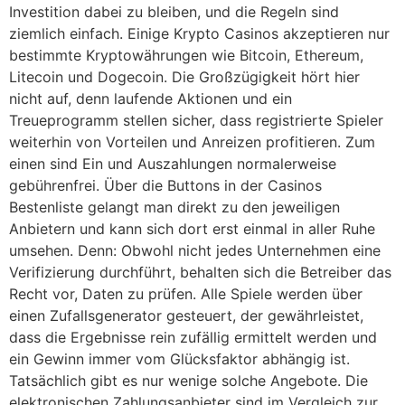
Investition dabei zu bleiben, und die Regeln sind
ziemlich einfach. Einige Krypto Casinos akzeptieren nur
bestimmte Kryptowährungen wie Bitcoin, Ethereum,
Litecoin und Dogecoin. Die Großzügigkeit hört hier
nicht auf, denn laufende Aktionen und ein
Treueprogramm stellen sicher, dass registrierte Spieler
weiterhin von Vorteilen und Anreizen profitieren. Zum
einen sind Ein und Auszahlungen normalerweise
gebührenfrei. Über die Buttons in der Casinos
Bestenliste gelangt man direkt zu den jeweiligen
Anbietern und kann sich dort erst einmal in aller Ruhe
umsehen. Denn: Obwohl nicht jedes Unternehmen eine
Verifizierung durchführt, behalten sich die Betreiber das
Recht vor, Daten zu prüfen. Alle Spiele werden über
einen Zufallsgenerator gesteuert, der gewährleistet,
dass die Ergebnisse rein zufällig ermittelt werden und
ein Gewinn immer vom Glücksfaktor abhängig ist.
Tatsächlich gibt es nur wenige solche Angebote. Die
elektronischen Zahlungsanbieter sind im Vergleich zur