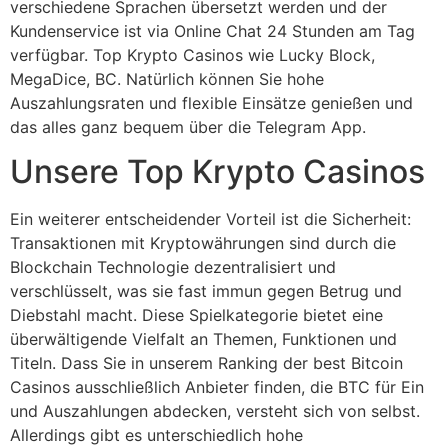
verschiedene Sprachen übersetzt werden und der
Kundenservice ist via Online Chat 24 Stunden am Tag
verfügbar. Top Krypto Casinos wie Lucky Block,
MegaDice, BC. Natürlich können Sie hohe
Auszahlungsraten und flexible Einsätze genießen und
das alles ganz bequem über die Telegram App.
Unsere Top Krypto Casinos
Ein weiterer entscheidender Vorteil ist die Sicherheit:
Transaktionen mit Kryptowährungen sind durch die
Blockchain Technologie dezentralisiert und
verschlüsselt, was sie fast immun gegen Betrug und
Diebstahl macht. Diese Spielkategorie bietet eine
überwältigende Vielfalt an Themen, Funktionen und
Titeln. Dass Sie in unserem Ranking der best Bitcoin
Casinos ausschließlich Anbieter finden, die BTC für Ein
und Auszahlungen abdecken, versteht sich von selbst.
Allerdings gibt es unterschiedlich hohe