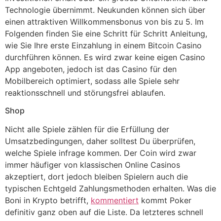
Technologie übernimmt. Neukunden können sich über
einen attraktiven Willkommensbonus von bis zu 5. Im
Folgenden finden Sie eine Schritt für Schritt Anleitung,
wie Sie Ihre erste Einzahlung in einem Bitcoin Casino
durchführen können. Es wird zwar keine eigen Casino
App angeboten, jedoch ist das Casino für den
Mobilbereich optimiert, sodass alle Spiele sehr
reaktionsschnell und störungsfrei ablaufen.
Shop
Nicht alle Spiele zählen für die Erfüllung der
Umsatzbedingungen, daher solltest Du überprüfen,
welche Spiele infrage kommen. Der Coin wird zwar
immer häufiger von klassischen Online Casinos
akzeptiert, dort jedoch bleiben Spielern auch die
typischen Echtgeld Zahlungsmethoden erhalten. Was die
Boni in Krypto betrifft,
kommentiert
kommt Poker
definitiv ganz oben auf die Liste. Da letzteres schnell