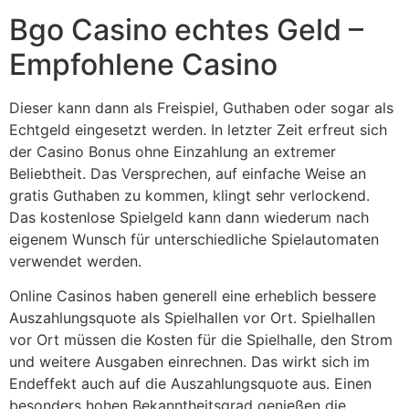
Bgo Casino echtes Geld –
Empfohlene Casino
Dieser kann dann als Freispiel, Guthaben oder sogar als
Echtgeld eingesetzt werden. In letzter Zeit erfreut sich
der Casino Bonus ohne Einzahlung an extremer
Beliebtheit. Das Versprechen, auf einfache Weise an
gratis Guthaben zu kommen, klingt sehr verlockend.
Das kostenlose Spielgeld kann dann wiederum nach
eigenem Wunsch für unterschiedliche Spielautomaten
verwendet werden.
Online Casinos haben generell eine erheblich bessere
Auszahlungsquote als Spielhallen vor Ort. Spielhallen
vor Ort müssen die Kosten für die Spielhalle, den Strom
und weitere Ausgaben einrechnen. Das wirkt sich im
Endeffekt auch auf die Auszahlungsquote aus. Einen
besonders hohen Bekanntheitsgrad genießen die