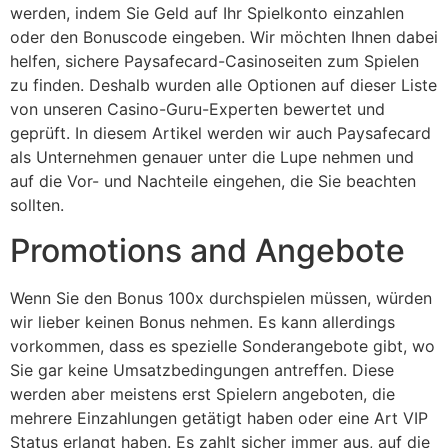
werden, indem Sie Geld auf Ihr Spielkonto einzahlen
oder den Bonuscode eingeben. Wir möchten Ihnen dabei
helfen, sichere Paysafecard-Casinoseiten zum Spielen
zu finden. Deshalb wurden alle Optionen auf dieser Liste
von unseren Casino-Guru-Experten bewertet und
geprüft. In diesem Artikel werden wir auch Paysafecard
als Unternehmen genauer unter die Lupe nehmen und
auf die Vor- und Nachteile eingehen, die Sie beachten
sollten.
Promotions and Angebote
Wenn Sie den Bonus 100x durchspielen müssen, würden
wir lieber keinen Bonus nehmen. Es kann allerdings
vorkommen, dass es spezielle Sonderangebote gibt, wo
Sie gar keine Umsatzbedingungen antreffen. Diese
werden aber meistens erst Spielern angeboten, die
mehrere Einzahlungen getätigt haben oder eine Art VIP
Status erlangt haben. Es zahlt sicher immer aus, auf die