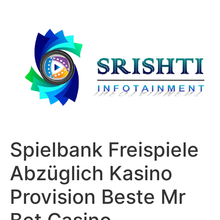
Spielbank Freispiele
Abzüglich Kasino
Provision Beste Mr