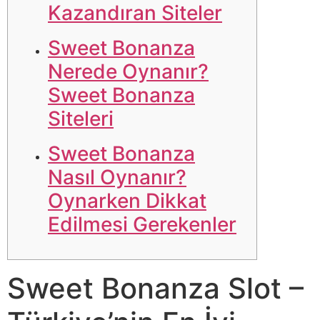
Kazandıran Siteler
Sweet Bonanza
Nerede Oynanır?
Sweet Bonanza
Siteleri
Sweet Bonanza
Nasıl Oynanır?
Oynarken Dikkat
Edilmesi Gerekenler
Sweet Bonanza Slot –