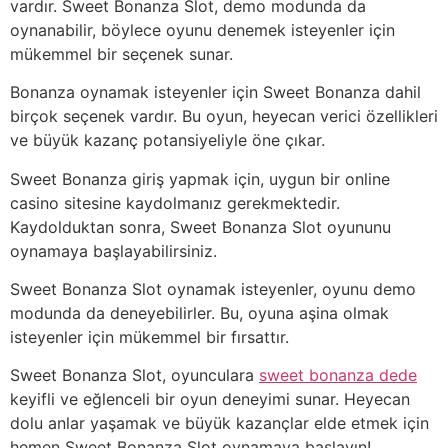
vardır. Sweet Bonanza Slot, demo modunda da
oynanabilir, böylece oyunu denemek isteyenler için
mükemmel bir seçenek sunar.
Bonanza oynamak isteyenler için Sweet Bonanza dahil
birçok seçenek vardır. Bu oyun, heyecan verici özellikleri
ve büyük kazanç potansiyeliyle öne çıkar.
Sweet Bonanza giriş yapmak için, uygun bir online
casino sitesine kaydolmanız gerekmektedir.
Kaydolduktan sonra, Sweet Bonanza Slot oyununu
oynamaya başlayabilirsiniz.
Sweet Bonanza Slot oynamak isteyenler, oyunu demo
modunda da deneyebilirler. Bu, oyuna aşina olmak
isteyenler için mükemmel bir fırsattır.
Sweet Bonanza Slot, oyunculara
sweet bonanza dede
keyifli ve eğlenceli bir oyun deneyimi sunar. Heyecan
dolu anlar yaşamak ve büyük kazançlar elde etmek için
hemen Sweet Bonanza Slot oynamaya başlayın!