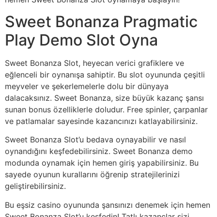
Sweet Bonanza Pragmatic
Play Demo Slot Oyna
Sweet Bonanza Slot, heyecan verici grafiklere ve
eğlenceli bir oynanışa sahiptir. Bu slot oyununda çeşitli
meyveler ve şekerlemelerle dolu bir dünyaya
dalacaksınız. Sweet Bonanza, size büyük kazanç şansı
sunan bonus özelliklerle doludur. Free spinler, çarpanlar
ve patlamalar sayesinde kazancınızı katlayabilirsiniz.
Sweet Bonanza Slot’u bedava oynayabilir ve nasıl
oynandığını keşfedebilirsiniz. Sweet Bonanza demo
modunda oynamak için hemen giriş yapabilirsiniz. Bu
sayede oyunun kurallarını öğrenip stratejilerinizi
geliştirebilirsiniz.
Bu eşsiz casino oyununda şansınızı denemek için hemen
Sweet Bonanza Slot’u keşfedin! Tatlı kazançlar sizi