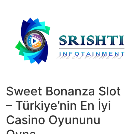
Sweet Bonanza Slot
– Türkiye’nin En İyi
Casino Oyununu