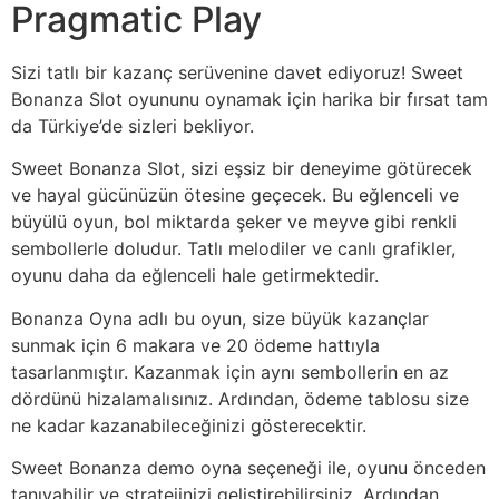
Pragmatic Play
Sizi tatlı bir kazanç serüvenine davet ediyoruz! Sweet
Bonanza Slot oyununu oynamak için harika bir fırsat tam
da Türkiye’de sizleri bekliyor.
Sweet Bonanza Slot, sizi eşsiz bir deneyime götürecek
ve hayal gücünüzün ötesine geçecek. Bu eğlenceli ve
büyülü oyun, bol miktarda şeker ve meyve gibi renkli
sembollerle doludur. Tatlı melodiler ve canlı grafikler,
oyunu daha da eğlenceli hale getirmektedir.
Bonanza Oyna adlı bu oyun, size büyük kazançlar
sunmak için 6 makara ve 20 ödeme hattıyla
tasarlanmıştır. Kazanmak için aynı sembollerin en az
dördünü hizalamalısınız. Ardından, ödeme tablosu size
ne kadar kazanabileceğinizi gösterecektir.
Sweet Bonanza demo oyna seçeneği ile, oyunu önceden
tanıyabilir ve stratejinizi geliştirebilirsiniz. Ardından,