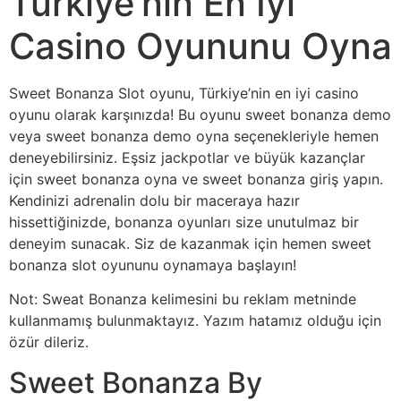
Türkiye’nin En İyi
Casino Oyununu Oyna
Sweet Bonanza Slot oyunu, Türkiye’nin en iyi casino
oyunu olarak karşınızda! Bu oyunu sweet bonanza demo
veya sweet bonanza demo oyna seçenekleriyle hemen
deneyebilirsiniz. Eşsiz jackpotlar ve büyük kazançlar
için sweet bonanza oyna ve sweet bonanza giriş yapın.
Kendinizi adrenalin dolu bir maceraya hazır
hissettiğinizde, bonanza oyunları size unutulmaz bir
deneyim sunacak. Siz de kazanmak için hemen sweet
bonanza slot oyununu oynamaya başlayın!
Not: Sweat Bonanza kelimesini bu reklam metninde
kullanmamış bulunmaktayız. Yazım hatamız olduğu için
özür dileriz.
Sweet Bonanza By