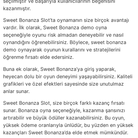
seçilmiştir ve başarıyla kullanıcılarının beğenisini
kazanmıştır.
Sweet Bonanza Slot’ta oynamanın size birçok avantajı
vardır. İlk olarak, Sweet Bonanza demo oyna
seçeneğiyle oyunu risk almadan deneyebilir ve nasıl
oynandığını öğrenebilirsiniz. Böylece, sweet bonanza
demo oynayarak oyunun kurallarını ve stratejilerini
öğrenme fırsatı elde edersiniz.
Buna ek olarak, Sweet Bonanza’ya giriş yaparak,
heyecan dolu bir oyun deneyimi yaşayabilirsiniz. Kaliteli
grafikleri ve özel efektleri sayesinde size unutulmaz
anlar sunar.
Sweet Bonanza Slot, size birçok farklı kazanç fırsatı
sunar. Bonanza oyna seçeneğiyle, kazanma şansınızı
artırabilir ve büyük ödüller kazanabilirsiniz. Bu oyun,
yüksek ödeme oranlarıyla ünlüdür, bu yüzden en yüksek
kazançları Sweet Bonanza’da elde etmek mümkündür.