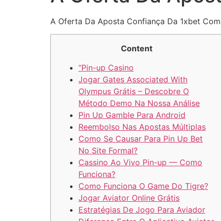
A Oferta Da Aposta Confiança Da 1xbet Com
Content
“Pin-up Casino
Jogar Gates Associated With
Olympus Grátis – Descobre O
Método Demo Na Nossa Análise
Pin Up Gamble Para Android
Reembolso Nas Apostas Múltiplas
Como Se Causar Para Pin Up Bet
No Site Formal?
Cassino Ao Vivo Pin-up — Como
Funciona?
Como Funciona O Game Do Tigre?
Jogar Aviator Online Grátis
Estratégias De Jogo Para Aviador