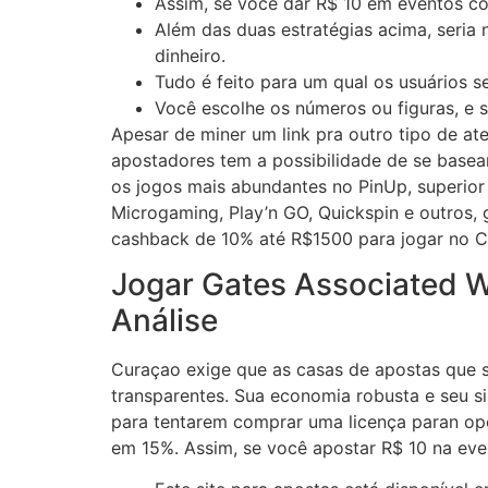
Assim, se você dar R$ 10 em eventos co
Além das duas estratégias acima, seria
dinheiro.
Tudo é feito para um qual os usuários s
Você escolhe os números ou figuras, e s
Apesar de miner um link pra outro tipo de a
apostadores tem a possibilidade de se basea
os jogos mais abundantes no PinUp, superior
Microgaming, Play’n GO, Quickspin e outros,
cashback de 10% até R$1500 para jogar no C
Jogar Gates Associated 
Análise
Curaçao exige que as casas de apostas que sã
transparentes. Sua economia robusta e seu si
para tentarem comprar uma licença paran ope
em 15%. Assim, se você apostar R$ 10 na eve