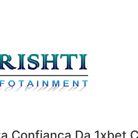
ta Confiança Da 1xbet 