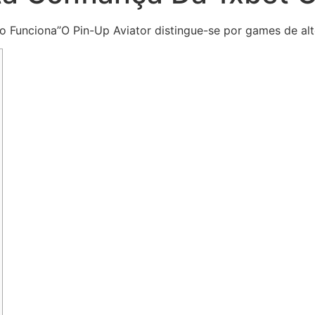
o Funciona”
O Pin-Up Aviator distingue-se por games de alt