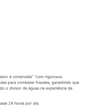
iator é construída” “com rigorosos
idas para combater fraudes, garantindo que
do o divisor de águas na experiência de
ase 24 horas por dia.