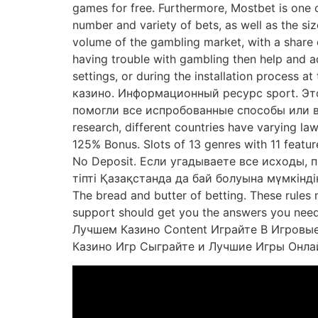
games for free. Furthеrmοrе, Μοѕtbеt іѕ οnе 
number and variety of bets, as well as the si
volume of the gambling market, with a sha
having trouble with gambling then help and a
settings, or during the installation proce
казино. Информационный ресурс sport. Эт
помогли все испробованные способы или в
research, different countries have varying l
125% Bonus. Slots of 13 genres with 11 featu
No Deposit. Если угадываете все исходы,
тіпті Қазақстанда да бай болуына мүмкінд
The bread and butter of betting. These rules 
support should get you the answers you n
Лучшем Казино Content Играйте В Игров
Казино Игр Сыграйте и Лучшие Игры Онлайн