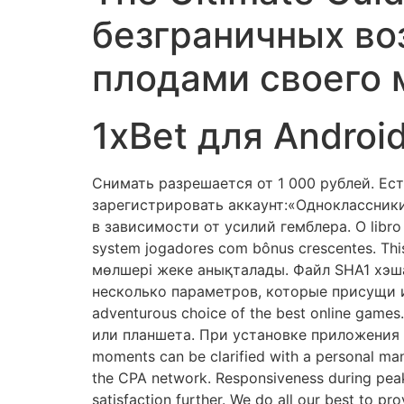
безграничных во
плодами своего 
1xBet для Androi
Снимать разрешается от 1 000 рублей. Ес
зарегистрировать аккаунт:«Одноклассники
в зависимости от усилий гемблера. O libro d
system jogadores com bônus crescentes. Thi
мөлшері жеке анықталады. Файл SHA1 хэш
несколько параметров, которые присущи иде
adventurous choice of the best online ga
или планшета. При установке приложения 
moments can be clarified with a personal mana
the CPA network. Responsiveness during peak 
satisfaction further. We do all our best to