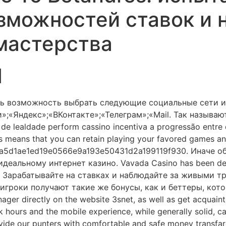
зможностей ставок и
мастерства
d
ть возможность выбрать следующие социальные сети и
»;«Яндекс»;«ВКонтакте»;«Телеграм»;«Mail. Так называ
e lealdade perform cassino incentiva a progressão entre d
s means that you can retain playing your favored games 
а5d1ae1ed19e0566e9a193e50431d2a199119f930. Иначе об
альному интернет казино. Vavada Casino has been desig
mes. Зарабатывайте на ставках и наблюдайте за живыми
игроки получают такие же бонусы, как и беттеры, кото
ger directly on the website 3snet, as well as get acquainted
hours and the mobile experience, while generally solid, c
 provide our punters with comfortable and safe money tra