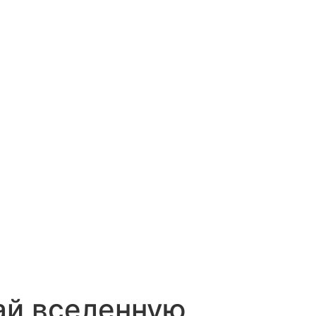
тай вселенную