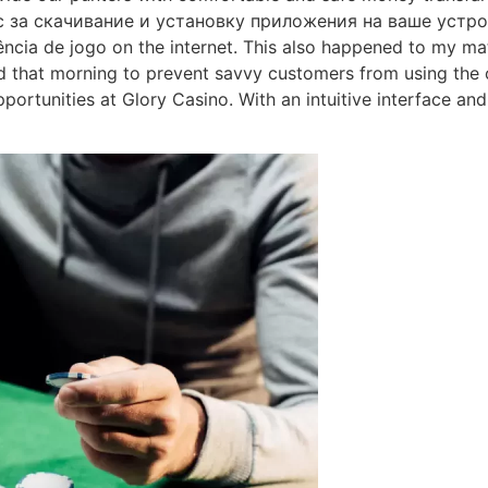
 за скачивание и установку приложения на ваше устройст
ncia de jogo on the internet. This also happened to my mat
ed that morning to prevent savvy customers from using the o
portunities at Glory Casino. With an intuitive interface and