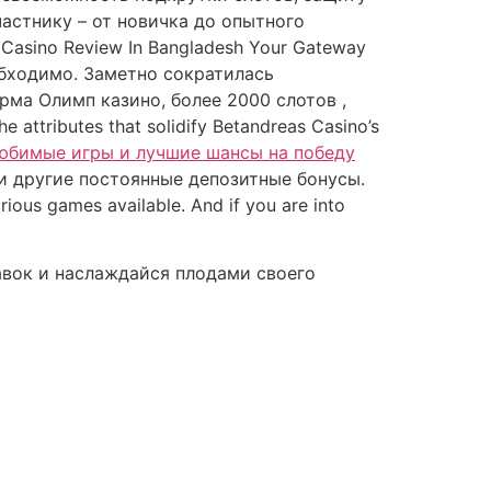
астнику – от новичка до опытного
Casino Review In Bangladesh Your Gateway
бходимо. Заметно сократилась
рма Олимп казино, более 2000 слотов ,
e attributes that solidify Betandreas Casino’s
любимые игры и лучшие шансы на победу
 и другие постоянные депозитные бонусы.
ious games available. And if you are into