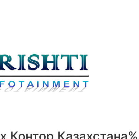
х Контор Казахстана