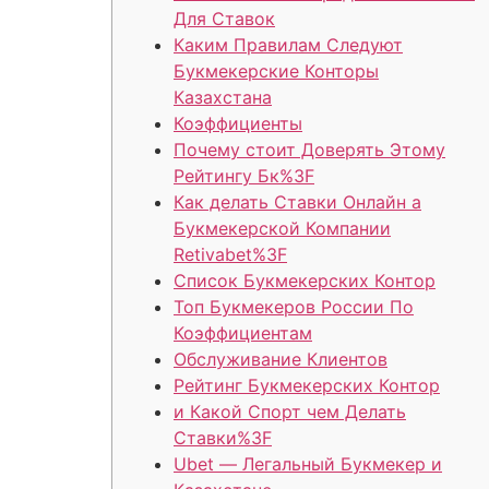
Для Ставок
Каким Правилам Следуют
Букмекерские Конторы
Казахстана
Коэффициенты
Почему стоит Доверять Этому
Рейтингу Бк%3F
Как делать Ставки Онлайн а
Букмекерской Компании
Retivabet%3F
Список Букмекерских Контор
Топ Букмекеров России По
Коэффициентам
Обслуживание Клиентов
Рейтинг Букмекерских Контор
и Какой Спорт чем Делать
Ставки%3F
Ubet — Легальный Букмекер и