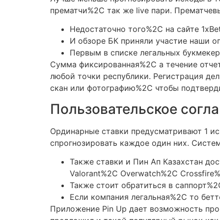
прематчи%2C так же live пари. Прематче
Недостаточно того%2C на сайте 1xBe
И обзоре БК приняли участие наши о
Первым в списке легальных букмекер
Сумма фиксированная%2C а течение отчет
любой точки республики. Регистрация дел
скан или фотографию%2C чтобы подтверди
Пользовательское согл
Ординарные ставки предусматривают 1 ис
спрогнозировать каждое один них. Систем
Также ставки и Пин Ап Казахстан д
Valorant%2C Overwatch%2C Crossfire%
Также стоит обратиться в саппорт%2
Если компания легальная%2C то бетт
Приложение Pin Up дает возможность про