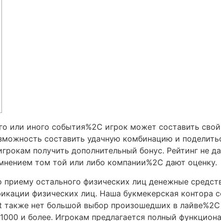
го или иного события%2C игрок может составить свой
озможность составить удачную комбинацию и поделитьс
игрокам получить дополнительный бонус. Рейтинг не 
 мнением том той или либо компании%2C дают оценку.
 приему остального физических лиц денежные средств
икации физических лиц. Наша букмекерская контора 
et также нет большой выбор произошедших в лайве%2C 
 1000 и более. Игрокам предлагается полный функциона