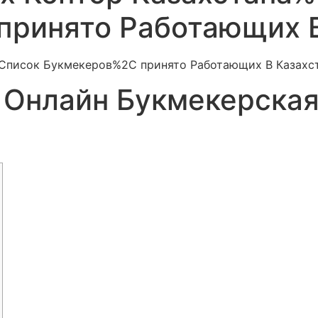
принято Работающих В
 Список Букмекеров%2C принято Работающих В Казахс
 Онлайн Букмекерская