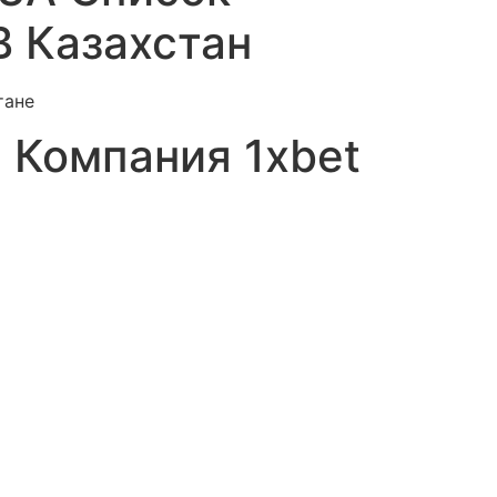
 Казахстан
тане
 Компания 1xbet