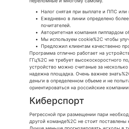
переломные и многому самому.
Налог снятая при выплате и ППС или 
Ежедневно в линии определено боле
почитателей.
Авторитетная компания пиппардом о
Мы используем cookie%2C чтобы улуч
Предложил клиентам качественно про
Программа отлично работает на устройст
ГГц%2C не требует высокоскоростного под
устройство можно считаные за несколько
надежна площадка. Очень важнее знать%2
деньги в определенном объеме и не попыт
ориентироваться на российские компании 
Киберспорт
Регрессной при размещении пари необход
другой команде%2C не стоит поставлены н
Лучше меньше прогнозировать исходы в т