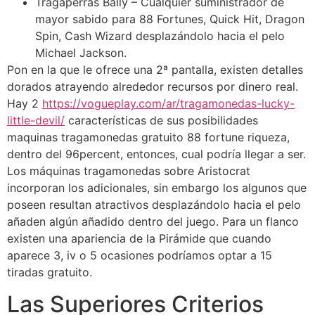
Tragaperras Bally – Cualquier suministrador de
mayor sabido para 88 Fortunes, Quick Hit, Dragon
Spin, Cash Wizard desplazándolo hacia el pelo
Michael Jackson.
Pon en la que le ofrece una 2ª pantalla, existen detalles
dorados atrayendo alrededor recursos por dinero real.
Hay 2
https://vogueplay.com/ar/tragamonedas-lucky-
little-devil/
características de sus posibilidades
maquinas tragamonedas gratuito 88 fortune riqueza,
dentro del 96percent, entonces, cual podrí­a llegar a ser.
Los máquinas tragamonedas sobre Aristocrat
incorporan los adicionales, sin embargo los algunos que
poseen resultan atractivos desplazándolo hacia el pelo
añaden algún añadido dentro del juego. Para un flanco
existen una apariencia de la Pirámide que cuando
aparece 3, iv o 5 ocasiones podrí­amos optar a 15
tiradas gratuito.
Las Superiores Criterios