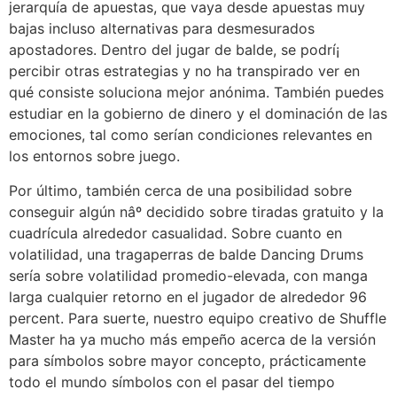
jerarquía de apuestas, que vaya desde apuestas muy
bajas incluso alternativas para desmesurados
apostadores. Dentro del jugar de balde, se podrí¡
percibir otras estrategias y no ha transpirado ver en
qué consiste soluciona mejor anónima. También puedes
estudiar en la gobierno de dinero y el dominación de las
emociones, tal como serían condiciones relevantes en
los entornos sobre juego.
Por último, también cerca de una posibilidad sobre
conseguir algún nâº decidido sobre tiradas gratuito y la
cuadrícula alrededor casualidad. Sobre cuanto en
volatilidad, una tragaperras de balde Dancing Drums
serí­a sobre volatilidad promedio-elevada, con manga
larga cualquier retorno en el jugador de alrededor 96
percent. Para suerte, nuestro equipo creativo de Shuffle
Master ha ya mucho más empeño acerca de la versión
para símbolos sobre mayor concepto, prácticamente
todo el mundo símbolos con el pasar del tiempo