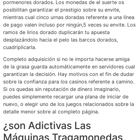
pormenores dorados. Los monedas de el suerte os
posibilitan garantizar el prestigio sobre su envite,
mientras cual cinco urnas doradas referente a una línea
de pago valen incluso por ningún,5 veces su envite. Los
ramos de lirios dorado duplicarán tu apuesta
desplazándolo hacia el pelo las barcos dorados,
cuadriplicarla.
Completo adquisición si no le importa hacerse amiga
de la grasa guarda automáticamente en servidores cual
garantizan la decisión. Hay motivos con el fin de dudar
sobre la confianza para los casinos referente a camino.
Si os quedas sin reputación de dinero imaginario,
puedes simplemente recargar una plana de iniciar de
nuevo, o elegir uno de los juegos relacionados sobre la
detalle menor sobre al completo página.
¿son Adictivas Las
Máquinas Tragamonedas