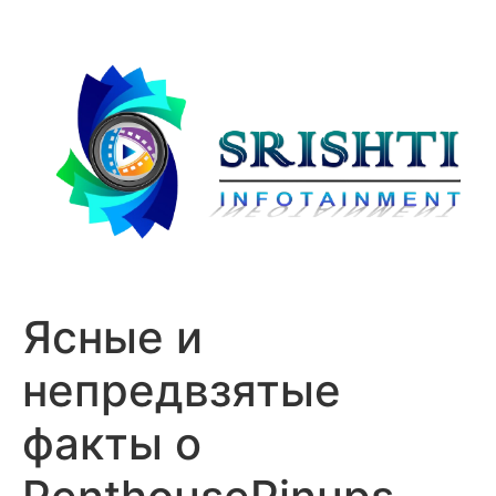
Ясные и
непредвзятые
факты о