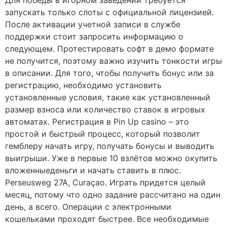
запускать только слоты с официальной лицензией.
После активации учетной записи в службе
поддержки стоит запросить информацию о
следующем. Протестировать софт в демо формате
не получится, поэтому важно изучить тонкости игры
в описании. Для того, чтобы получить бонус или за
регистрацию, необходимо установить
установленные условия, такие как установленный
размер взноса или количество ставок в игровых
автоматах. Регистрация в Pin Up casino – это
простой и быстрый процесс, который позволит
гемблеру начать игру, получать бонусы и выводить
выигрыши. Уже в первые 10 взлётов можно окупить
вложенныеденьги и начать ставить в плюс.
Perseusweg 27A, Curaçao. Играть придется целый
месяц, потому что одно задание рассчитано на один
день, а всего. Операции с электронными
кошельками проходят быстрее. Все необходимые