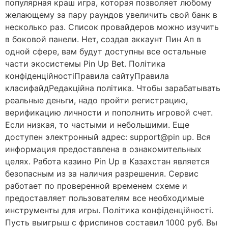
популярная краш игра, которая позволяет любому
желающему за пару раундов увеличить свой банк в
несколько раз. Список провайдеров можно изучить
в боковой панели. Нет, создав аккаунт Пин Ап в
одной сфере, вам будут доступны все остальные
части экосистемы Pin Up Bet. Політика
конфіденційностіПравила сайтуПравила
класифайдРедакційна політика. Чтобы зарабатывать
реальные деньги, надо пройти регистрацию,
верификацию личности и пополнить игровой счет.
Если низкая, то частыми и небольшими. Еще
доступен электронный адрес: support@pin up. Вся
информация предоставлена в ознакомительных
целях. Работа казино Pin Up в Казахстан является
безопасным из за наличия разрешения. Сервис
работает по проверенной временем схеме и
предоставляет пользователям все необходимые
инструменты для игры. Політика конфіденційності.
Пусть выигрыш с фриспинов составил 1000 руб. Вы