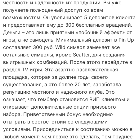
честность и надежность их продукции. Вы уже
получаете полноценный доступ ко всем
возможностям. Он увеличивает 5 депозитов клиента
и предоставляет ему до 300 бесплатных вращений.
Деньги – это лишь приятный «побочный эффект» от
игры, а не самоцель. Минимальный депозит в Pin Up
составляет 300 руб. Wild символ заменяет все
остальные символы, кроме Scatter, для создания
выигрышных комбинаций. После этого перейдите в
раздел TV игры. Эта азартно развлекательная
площадка, которая за долгие годы своего
существования, а это более 20 лет, заработала
репутацию честного и надежного клуба. Это
означает, что гемблер становится ВИП клиентом и
открывает дополнительные опции призового
набора. Приветственный бонус необходимо
отыграть в соответствии со следующими
условиями. Присоединиться к состязанию можно в
любой момент: чем позже это сделать, тем труднее