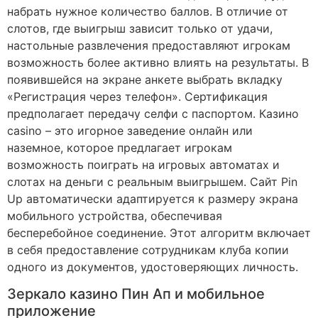
набрать нужное количество баллов. В отличие от
слотов, где выигрыш зависит только от удачи,
настольные развлечения предоставляют игрокам
возможность более активно влиять на результаты. В
появившейся на экране анкете выбрать вкладку
«Регистрация через телефон». Сертификация
предполагает передачу селфи с паспортом. Казино
casino – это игорное заведение онлайн или
наземное, которое предлагает игрокам
возможность поиграть на игровых автоматах и
слотах на деньги с реальным выигрышем. Сайт Pin
Up автоматически адаптируется к размеру экрана
мобильного устройства, обеспечивая
бесперебойное соединение. Этот алгоритм включает
в себя предоставление сотрудникам клуба копии
одного из документов, удостоверяющих личность.
Зеркало казино Пин Ап и мобильное
приложение