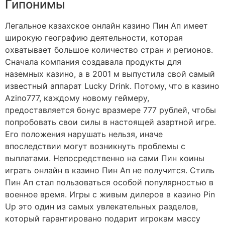
Гипонимы
Легальное казахское онлайн казино Пин Ап имеет
широкую географию деятельности, которая
охватывает большое количество стран и регионов.
Сначала компания создавала продукты для
наземных казино, а в 2001 м выпустила свой самый
известный аппарат Lucky Drink. Потому, что в казино
Azino777, каждому новому геймеру,
предоставляется бонус вразмере 777 рублей, чтобы
попробовать свои силы в настоящей азартной игре.
Его положения нарушать нельзя, иначе
впоследствии могут возникнуть проблемы с
выплатами. Непосредственно на сами Пин коины
играть онлайн в казино Пин Ап не получится. Стиль
Пин Ап стал пользоваться особой популярностью в
военное время. Игры с живым дилеров в казино Pin
Up это один из самых увлекательных разделов,
который гарантировано подарит игрокам массу