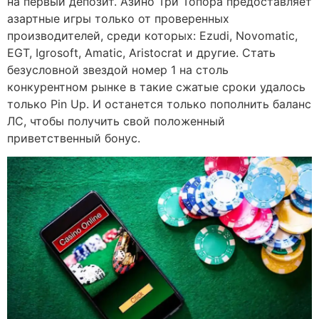
на первый депозит. Азино Три Топора предоставляет
азартные игры только от проверенных
производителей, среди которых: Ezudi, Novomatic,
EGT, Igrosoft, Amatic, Aristocrat и другие. Стать
безусловной звездой номер 1 на столь
конкурентном рынке в такие сжатые сроки удалось
только Pin Up. И останется только пополнить баланс
ЛС, чтобы получить свой положенный
приветственный бонус.