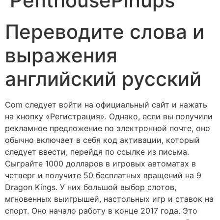
PenthousePinups
Переводите слова и
выражения
английский русский
Com следует войти на официальный сайт и нажать
на кнопку «Регистрация». Однако, если вы получили
рекламное предложение по электронной почте, оно
обычно включает в себя код активации, который
следует ввести, перейдя по ссылке из письма.
Сыграйте 1000 долларов в игровых автоматах в
четверг и получите 50 бесплатных вращений на 9
Dragon Kings. У них большой выбор слотов,
мгновенных выигрышей, настольных игр и ставок на
спорт. Оно начало работу в конце 2017 года. Это