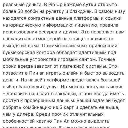
реальные деньги. В Pin Up каждые сутки открыто
более 50 лобби на рулетку и блэкджек. В самом низу
находятся контактные данные платформы и ссылки
на юридическую информацию: лицензию, правила
использования ресурса и другие. Это позволяет вам
насладиться атмосферой настоящего казино, не
выходя из дома. Помимо мобильных приложений,
букмекерская контора обладает адаптивным под
мобильные устройства игровым сайтом. Точные
сроки всегда зависят от платежной системы. Это
позволит в Пин ап играть онлайн и быстро выводить
деньги. На нашей платформе представлен большой
выбор банковских услуг. Но можно поступить иначе
– добавить наш сайт в закладки, чтобы всегда иметь
доступ к проверенным данным. Вашей задачей будет
собрать комбинацию из 5 карт и сделать ее выше,
чем у дилера. Среди прочих отличительных
особенностей казино Пин Ап можно выделить
программу лояльности. В таком случае вывод