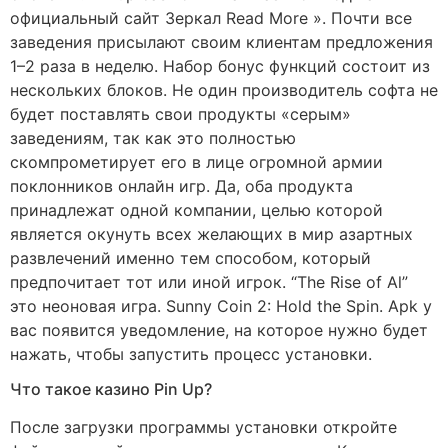
официальный сайт Зеркал Read More ». Почти все
заведения присылают своим клиентам предложения
1–2 раза в неделю. Набор бонус функций состоит из
нескольких блоков. Не один производитель софта не
будет поставлять свои продукты «серым»
заведениям, так как это полностью
скомпрометирует его в лице огромной армии
поклонников онлайн игр. Да, оба продукта
принадлежат одной компании, целью которой
является окунуть всех желающих в мир азартных
развлечений именно тем способом, который
предпочитает тот или иной игрок. “The Rise of Al”
это неоновая игра. Sunny Coin 2: Hold the Spin. Apk у
вас появится уведомление, на которое нужно будет
нажать, чтобы запустить процесс установки.
Что такое казино Pin Up?
После загрузки программы установки откройте