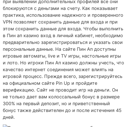
при выявлении дополнительных профилей все они
блокируются с деньгами на счету. Как показывает
практика, использование надежного и проверенного
VPN позволяет сохранить данные для входа и при
этом сохранить данные для входа. Чтобы выполнить
в Пин ап казино вход в личный кабинет, необходимо
предварительно зарегистрироваться и указать свои
персональные данные. На сайте Пин Ап доступны
игровые автоматы, live и TV игры, настольные игры
и лото. Но игроки Пин Ап казино должны учесть, что
качество интернет соединения может влиять на
игровой процесс. Прежде всего, зарегистрируйтесь
на официальном сайте Pin Up и пройдите
верификацию. Сайт не проводит игр на деньги. Он
не только дает вам колоссальный бонус в размере
300% на первый депозит, но и приветственный
бонус также действителен до и после истечения 45
дней.