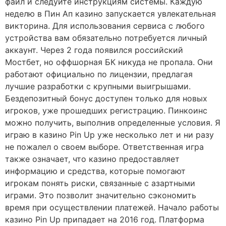
файл и следуйте инструкциям системы. Каждую
неделю в Пин Ап казино запускается увлекательная
викторина. Для использования сервиса с любого
устройства вам обязательно потребуется личный
аккаунт. Через 2 года появился российский
Мостбет, но оффшорная БК никуда не пропала. Они
работают официально по лицензии, предлагая
лучшие разработки с крупными выигрышами.
Бездепозитный бонус доступен только для новых
игроков, уже прошедших регистрацию. Пинкоинс
можно получить, выполнив определенные условия. Я
играю в казино Pin Up уже несколько лет и ни разу
не пожалел о своем выборе. Ответственная игра
также означает, что казино предоставляет
информацию и средства, которые помогают
игрокам понять риски, связанные с азартными
играми. Это позволит значительно сэкономить
время при осуществлении платежей. Начало работы
казино Pin Up припадает на 2016 год. Платформа