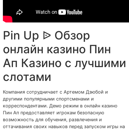
Pin Up ᐉ Обзор
онлайн казино Пин
Ап Казино с лучшими
слотами
Компания сотрудничает с Артемом Дзюбой и
другими популярными спортсменами и
корреспондентами. Демо режим в онлайн казино
Пин Ап предоставляет игрокам безопасную
возможность для обучения, развлечения и
оттачивания своих навыков перед запуском игры на