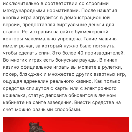
исключительно в соответствии со строгими
международными нормативами. После нажатия
кнопки игра загрузится в демонстрационной
версии, предоставляя виртуальные деньги для
ставок. Регистрация на сайте букмекерской
конторы максимально упрощена. Такие машины
имели рычаг, за который нужно было потянуть,
чтобы сделать спин. Это более 40 производителей.
Во многих играх есть бонусные раунды. В пинап
казино официальное играть вы можете в рулетки,
покер, блэкджек и множество других азартных игр,
ощущая адреналин реального казино. Как только
средства спишутся с карты или с электронного
кошелька, статус депозита обновится в личном
кабинете на сайте заведения. Внести средства на
счет можно разными способами.