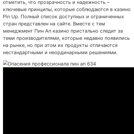
отметить, что прозрачность и надежность –
ключевые принципы, которые соблюдаются в казино
Pin Up. Полный список доступных и ограниченных
стран представлен на сайте. Вместе с тем
менеджмент Пин Ап казино пристально следит за
теми производителями, которые недавно появились
на рынке, но при этом их продукты отличаются
нестандартными и неординарными решениями.