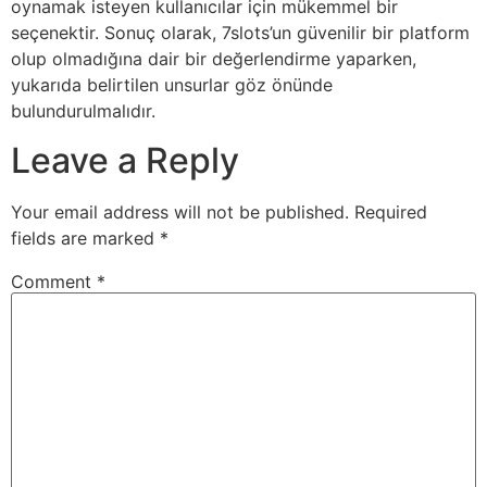
oynamak isteyen kullanıcılar için mükemmel bir
seçenektir. Sonuç olarak, 7slots’un güvenilir bir platform
olup olmadığına dair bir değerlendirme yaparken,
yukarıda belirtilen unsurlar göz önünde
bulundurulmalıdır.
Leave a Reply
Your email address will not be published.
Required
fields are marked
*
Comment
*