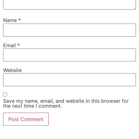
Name
*
Email
*
Website
Save my name, email, and website in this browser for
the next time I comment.