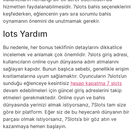
hizmetten faydalanabilmesidir. 7slots bahis seçeneklerini
keşfederken, eğlencenin yanı sıra sorumlu bahis
oynamanın önemini de unutmamak gerekir.
lots Yardım
Bu nedenle, her bonus teklifinin detaylarını dikkatlice
incelemek ve anlamak çok önemlidir. 7slots giriş adresi,
kullanıcıların online oyun dünyasına adım atmalarını
sağlayan kapıdır. Bunun başlıca sebebi, genellikle erişim
kısıtlamalarına uyum sağlamaktır. Oyuncuların 7slots’un
sunduğu eğlenceye kesintisiz
hesap kapatma 7 slots
devam edebilmeleri için güncel giriş adreslerini takip
etmeleri gerekmektedir. Online oyun ve bahis
dünyasında yerinizi almak istiyorsanız, 7Slots tam size
göre bir platform. Eğer siz de bu heyecanlı dünyanın bir
parçası olmak istiyorsanız, 7Slots’a bir göz atın ve
kazanmaya hemen başlayın.