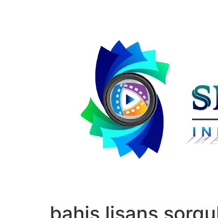
bahis lisans sorg