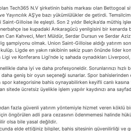
lan Tech365 N.V şirketinin bahis markası olan Bettogoal si
ve Yayıncılık AŞ’ye bazı yükümlülükler de getirdi. Temsilcim
eri Saint-Gilloise ile eşleşti. Son 2 yıldır Belçika’da müthiş i
 Fenerbahçe ise kupadaki Ankaragücü yenilgisini bir kenard
fan Can Kahveci, Mert Müldür, Serdar Dursun ve Serdar Aziz’
lig şampiyonu olmak. Union Saint-Gilloise aldığı yatırım so
r kulüp. Ligde en yakın rakibinin sekiz puan önünde lider ko
pa Ligi ve Konferans Ligi’nde iç sahada oynadıkları Liverpoo
genellikle daha iyi ve daha profesyoneldir. Sorunlarınızı hızlı
likle daha geniş bir oyun seçeneği sunarlar. Spor bahislerinde
a spor kategorisine bahis oynayabilirken keyifli canlı kasına 
an sitede ücretsiz üyelikle işlem yapılır kaydınızı ana sayf
an fazla güvenli yatırım yöntemiyle hizmet veren köklü bi
çin öngörülen adli para cezasının ödenmemesi halinde hüküm
ir olsa bile yasal değildir.
unda elde ettiğiniz bilgiler, bahis sitesinin güvenilirliği ve