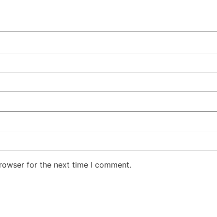
rowser for the next time I comment.