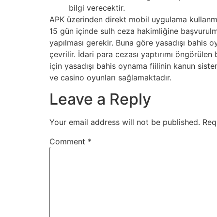
bilgi verecektir.
APK üzerinden direkt mobil uygulama kullanmak
15 gün içinde sulh ceza hakimliğine başvurulmas
yapılması gerekir. Buna göre yasadışı bahis 
çevrilir. İdari para cezası yaptırımı öngörülen
için yasadışı bahis oynama fiilinin kanun siste
ve casino oyunları sağlamaktadır.
Leave a Reply
Your email address will not be published.
Req
Comment
*