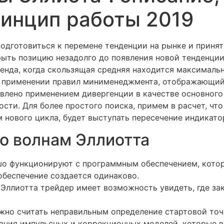
ринцип работы 2019
подготовиться к перемене тенденции на рынке и приня
ыть позицию незадолго до появления новой тенденции
енда, когда скользящая средняя находится максимальн
ом применении правил минименеджмента, отображающи
влено применением дивергенции в качестве основного 
сти. Для более простого поиска, примем в расчет, чт
м нового цикла, будет выступать пересечение индикато
по волнам Эллиотта
шо функционируют с программным обеспечением, котор
обеспечение создается одинаково.
Эллиотта трейдер имеет возможность увидеть, где зак
ожно считать неправильным определение стартовой точ
тания импульсных и коррекционных моделей, которые в