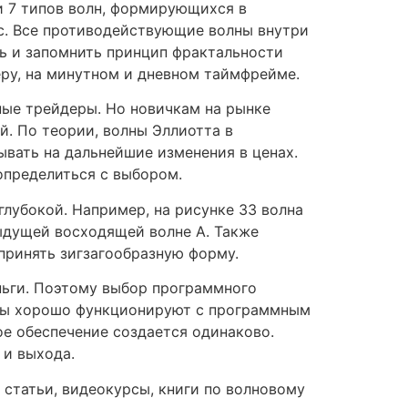
и 7 типов волн, формирующихся в
с. Все противодействующие волны внутри
ть и запомнить принцип фрактальности
еру, на минутном и дневном таймфрейме.
ные трейдеры. Но новичкам на рынке
й. По теории, волны Эллиотта в
вать на дальнейшие изменения в ценах.
определиться с выбором.
глубокой. Например, на рисунке 33 волна
дыдущей восходящей волне А. Также
 принять зигзагообразную форму.
еньги. Поэтому выбор программного
ормы хорошо функционируют с программным
ое обеспечение создается одинаково.
 и выхода.
 статьи, видеокурсы, книги по волновому