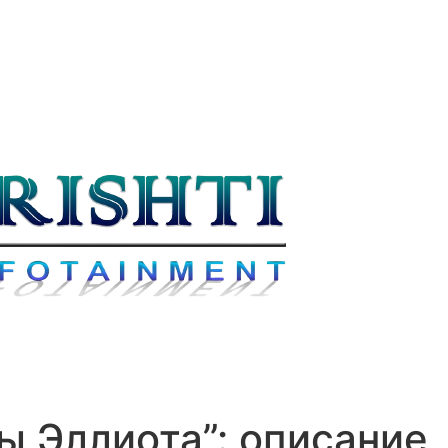
 Эллиота”: описание,