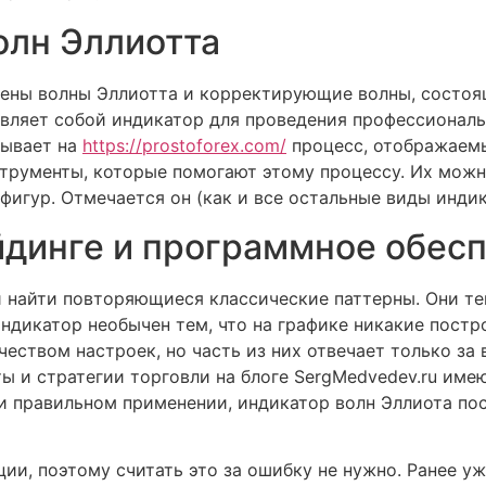
олн Эллиотта
ены волны Эллиотта и корректирующие волны, состоящ
авляет собой индикатор для проведения профессионал
зывает на
https://prostoforex.com/
процесс, отображаемы
струменты, которые помогают этому процессу. Их можн
игур. Отмечается он (как и все остальные виды индик
йдинге и программное обес
и найти повторяющиеся классические паттерны. Они т
ндикатор необычен тем, что на графике никакие постр
еством настроек, но часть из них отвечает только за
ты и стратегии торговли на блоге SergMedvedev.ru име
ри правильном применении, индикатор волн Эллиота п
ии, поэтому считать это за ошибку не нужно. Ранее уже