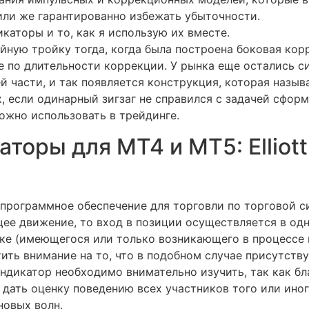
ли же гарантированно избежать убыточности.
икаторы и то, как я использую их вместе.
йную тройку тогда, когда была построена боковая кор
е по длительности коррекции. У рынка еще остались с
 части, и так появляется конструкция, которая назыв
х, если одинарный зигзаг не справился с задачей сфор
можно использовать в трейдинге.
торы для МТ4 и МТ5: Elliott 
 программное обеспечение для торговли по торговой с
щее движение, то вход в позиции осуществляется в од
ке (имеющегося или только возникающего в процессе 
ить внимание на то, что в подобном случае присутств
Индикатор необходимо внимательно изучить, так как 
 дать оценку поведению всех участников того или ино
новых волн.