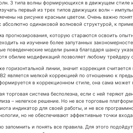
 волн. 3 типа волны формирующихся в движущем стиле 
изучать первый из трех типов движущих волн – импуль
отмечены на рисунке красным цветом. Очень важно поня
с абсолютно одинаковой волновой структурой, к прим
ма прогнозирования, которую стараются освоить опыт
реходить на изучение более запутанных закономерносте
ые поведенческие модели рынка благодаря шансу указы
 хотя обилие модификаций позволяет любому трейдеру 
е горизонтальной линии, значит коррекция считается 
а В2 является мелкой коррекцией по отношению к пре
В формируется в коррекционном стиле, она сама может
ая торговая система бесполезна, если с ней теряют д
ализа – нелегкое решение. Но не все торговые платф
иота индикатор для своей работы, и не все программн
ологии, но не обеспечивают эффективные точки входа
о запомнить и понять все правила. Для этого подойдут